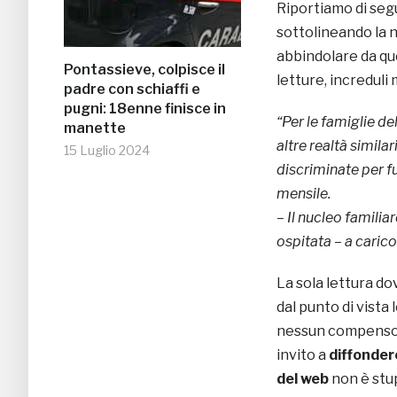
Riportiamo di segu
sottolineando la 
abbindolare da que
Pontassieve, colpisce il
letture, increduli
padre con schiaffi e
pugni: 18enne finisce in
“Per le famiglie d
manette
altre realtà simil
15 Luglio 2024
discriminate per fu
mensile.
– Il nucleo famili
ospitata – a caric
La sola lettura do
dal punto di vist
nessun compenso s
invito a
diffonder
del web
non è stup