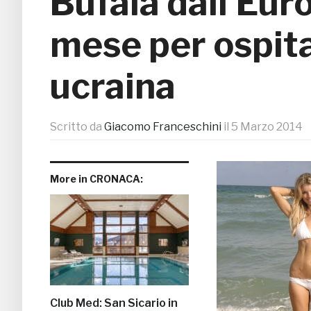
Bufala dall’Eur
mese per ospit
ucraina
Scritto da
Giacomo Franceschini
il
5 Marzo 2014
More in CRONACA:
Club Med: San Sicario in