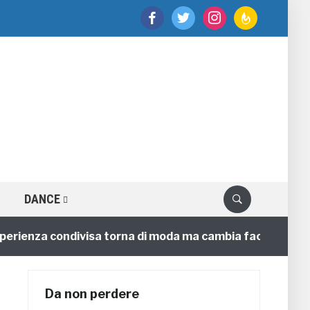
facebook
twitter
instagram
feedburner
DANCE
enza condivisa torna di moda ma cambia faccia
4 ann
Da non perdere