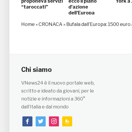
proponeva servizi
ecco il piano
York a
“taroccati”
d’azione
dell’Europa
Home
»
CRONACA
»
Bufala dall’Europa: 1500 euro
Chi siamo
VNews24 è il nuovo portale web,
scritto e ideato da giovani, per le
notizie e informazioni a 360°
dall’Italia e dal mondo
facebook
twitter
instagram
feedburner