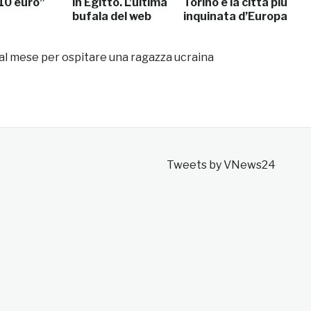
 10 euro”
in Egitto. L’ultima
Torino è la città più
bufala del web
inquinata d’Europa
 al mese per ospitare una ragazza ucraina
Tweets by VNews24