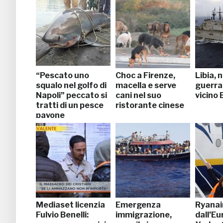
“Pescato uno
Choc a Firenze,
Libia, 
squalo nel golfo di
macella e serve
guerra 
Napoli” peccato si
cani nel suo
vicino
tratti di un pesce
ristorante cinese
pavone
Mediaset licenzia
Emergenza
Ryanair
Fulvio Benelli:
immigrazione,
dall’E