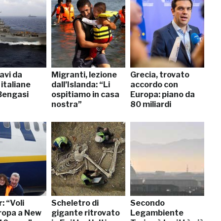
navi da
Migranti, lezione
Grecia, trovato
italiane
dall’Islanda: “Li
accordo con
 Bengasi
ospitiamo in casa
Europa: piano da
nostra”
80 miliardi
: “Voli
Scheletro di
Secondo
uropa a New
gigante ritrovato
Legambiente