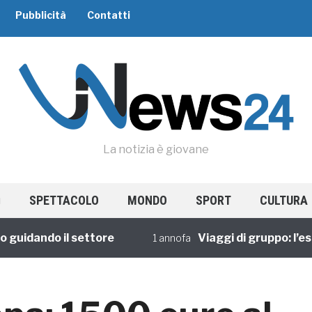
Pubblicità
Contatti
La notizia è giovane
SPETTACOLO
MONDO
SPORT
CULTURA
dando il settore
Viaggi di gruppo: l’esperi
1 annofa