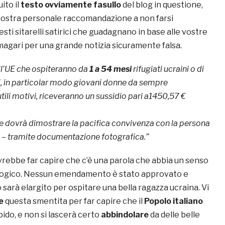
ito il
testo ovviamente fasullo
del blog in questione,
nostra personale raccomandazione a non farsi
sti sitarelli satirici che guadagnano in base alle vostre
 magari per una grande notizia sicuramente falsa.
ell’UE che ospiteranno da
1 a 54 mesi
rifugiati ucraini o di
ari, in particolar modo giovani donne da sempre
tili motivi, riceveranno un sussidio pari a1450,57 €
are dovrà dimostrare la pacifica convivenza con la persona
o – tramite documentazione fotografica.”
vrebbe far capire che c’è una parola che abbia un senso
a logico. Nessun emendamento è stato approvato e
arà elargito per ospitare una bella ragazza ucraina. Vi
e
questa smentita per far capire che il
Popolo italiano
ido, e non si lascerà certo
abbindolare
da delle belle