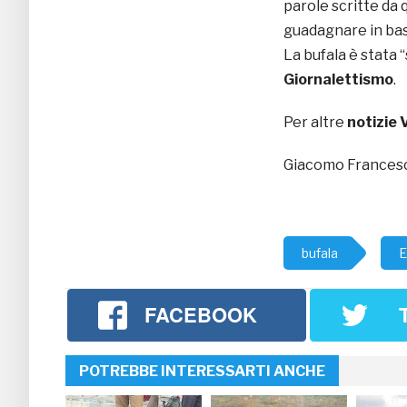
parole scritte da
guadagnare in base
La bufala è stata 
Giornalettismo
.
Per altre
notizie
Giacomo Francesc
bufala
E
FACEBOOK
POTREBBE INTERESSARTI ANCHE