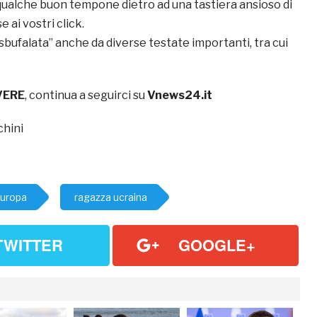
 qualche buon tempone dietro ad una tastiera ansioso di
 ai vostri click.
“sbufalata” anche da diverse testate importanti, tra cui
 VERE
, continua a seguirci su
Vnews24.it
hini
uropa
ragazza ucraina
TWITTER
GOOGLE+