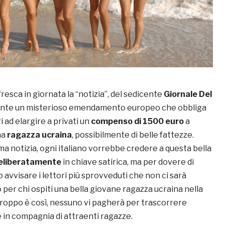
fresca in giornata la “notizia”, del sedicente
Giornale Del
dante un misterioso emendamento europeo che obbliga
i ad elargire a privati un
compenso di 1500 euro
a
na
ragazza ucraina
, possibilmente di belle fattezze.
ma notizia, ogni italiano vorrebbe credere a questa bella
deliberatamente
in chiave satirica, ma per dovere di
avvisare i lettori più sprovveduti che non ci sarà
er chi ospiti una bella giovane ragazza ucraina nella
troppo è così, nessuno vi pagherà per trascorrere
 in compagnia di attraenti ragazze.