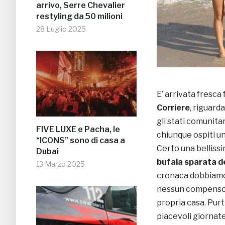
arrivo, Serre Chevalier
restyling da 50 milioni
28 Luglio 2025
E’ arrivata fresca 
Corriere
, riguar
gli stati comunitar
FIVE LUXE e Pacha, le
chiunque ospiti u
“ICONS” sono di casa a
Certo una bellissi
Dubai
bufala sparata 
13 Marzo 2025
cronaca dobbiamo 
nessun compenso p
propria casa. Pur
piacevoli giornate