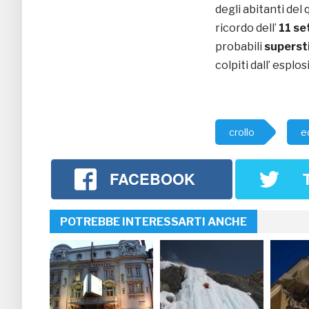
degli abitanti del
ricordo dell’
11 se
probabili
supersti
colpiti dall’ esplos
crollo
ed
FACEBOOK
POTREBBE INTERESSARTI ANCHE