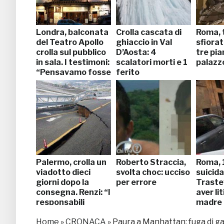
Londra, balconata
Crolla cascata di
Roma, 
del Teatro Apollo
ghiaccio in Val
sfiorat
crolla sul pubblico
D’Aosta: 4
tre pia
in sala. I testimoni:
scalatori morti e 1
palazz
“Pensavamo fosse
ferito
acqua”
Palermo, crolla un
Roberto Straccia,
Roma, 
viadotto dieci
svolta choc: ucciso
suicida
giorni dopo la
per errore
Traste
consegna. Renzi: “I
aver li
responsabili
madre
pagheranno”
Home
»
CRONACA
»
Paura a Manhattan: fuga di ga