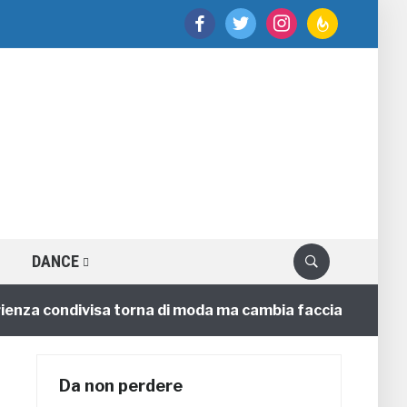
facebook
twitter
instagram
feedburner
DANCE
a condivisa torna di moda ma cambia faccia
4 annifa
Da non perdere