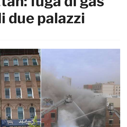
an: fuga di gas
i due palazzi