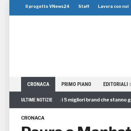
Il progetto VNews24
Staff
Lavora con noi
CRONACA
PRIMO PIANO
EDITORIALI
Viaggi di Gruppo: i 5 migliori brand che stanno guidan
ULTIME NOTIZIE
CRONACA