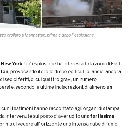
azzo crollato a Manhattan, prima e dopo l’ esplosione
a
New York
. Un’ esplosione ha interessato la zona di East
tan
, provocando il crollo di due edifici. Il bilancio, ancora
di sedici feriti, di cui quattro gravi, un numero
persi e, secondo le ultime indiscrezioni, di almeno
un
Alcuni testimoni hanno raccontato agli organi di stampa
izia intervenute sul posto d’ aver udito una
fortissima
 prima di vedere all’ orizzonte una intensa nube di fumo.