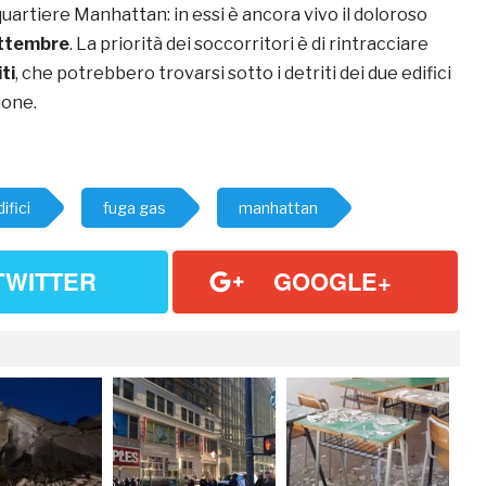
 quartiere Manhattan: in essi è ancora vivo il doloroso
ttembre
. La priorità dei soccorritori è di rintracciare
ti
, che potrebbero trovarsi sotto i detriti dei due edifici
ione.
ifici
fuga gas
manhattan
TWITTER
GOOGLE+