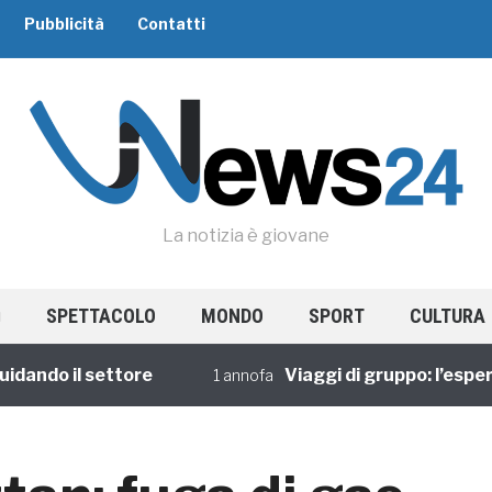
Pubblicità
Contatti
La notizia è giovane
SPETTACOLO
MONDO
SPORT
CULTURA
do il settore
Viaggi di gruppo: l’esperienz
1 annofa