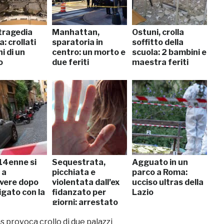
tragedia
Manhattan,
Ostuni, crolla
a: crollati
sparatoria in
soffitto della
ni di un
centro: un morto e
scuola: 2 bambini e
o
due feriti
maestra feriti
14enne si
Sequestrata,
Agguato in un
 a
picchiata e
parco a Roma:
vere dopo
violentata dall’ex
ucciso ultras della
tigato con la
fidanzato per
Lazio
giorni: arrestato
s provoca crollo di due palazzi