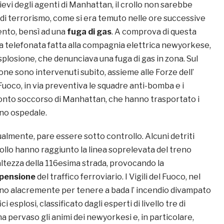
lievi degli agenti di Manhattan, il crollo non sarebbe
 di terrorismo, come si era temuto nelle ore successive
nto, bensì ad una
fuga di gas
. A comprova di questa
na telefonata fatta alla compagnia elettrica newyorkese,
splosione, che denunciava una fuga di gas in zona. Sul
ione sono intervenuti subito, assieme alle Forze dell’
l Fuoco, in via preventiva le squadre anti-bomba e i
onto soccorso di Manhattan, che hanno trasportato i
cino ospedale.
ualmente, pare essere sotto controllo. Alcuni detriti
ollo hanno raggiunto la linea soprelevata del treno
’ altezza della 116esima strada, provocando la
pensione
del traffico ferroviario. I Vigili del Fuoco, nel
no alacremente per tenere a bada l’ incendio divampato
ci esplosi, classificato dagli esperti di livello tre di
ha pervaso gli animi dei newyorkesi e, in particolare,