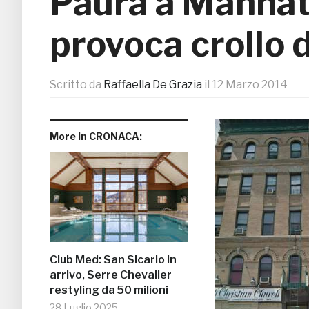
Paura a Manhatt
provoca crollo d
Scritto da
Raffaella De Grazia
il
12 Marzo 2014
More in CRONACA:
Club Med: San Sicario in
arrivo, Serre Chevalier
restyling da 50 milioni
28 Luglio 2025