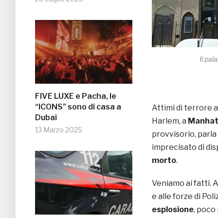
Il pal
FIVE LUXE e Pacha, le
“ICONS” sono di casa a
Attimi di terrore 
Dubai
Harlem, a
Manhat
13 Marzo 2025
provvisorio, parla 
imprecisato di dis
morto
.
Veniamo ai fatti. 
e alle forze di Pol
esplosione
, poco