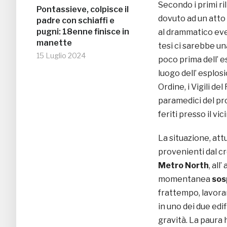
Secondo i primi ri
Pontassieve, colpisce il
dovuto ad un atto
padre con schiaffi e
pugni: 18enne finisce in
al drammatico eve
manette
tesi ci sarebbe u
15 Luglio 2024
poco prima dell’ e
luogo dell’ esplos
Ordine, i Vigili de
paramedici del pr
feriti presso il vi
La situazione, att
provenienti dal cr
Metro North
, all
momentanea
sos
frattempo, lavora
in uno dei due edifi
gravità. La paura 