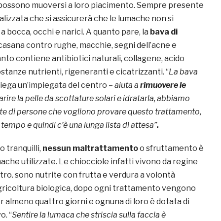
 possono muoversi a loro piacimento. Sempre presente
alizzata che si assicurerà che le lumache non si
a bocca, occhi e narici. A quanto pare, la
bava di
casana contro rughe, macchie, segni dell’acne e
nto contiene antibiotici naturali, collagene, acido
ostanze nutrienti, rigeneranti e cicatrizzanti.
“
La bava
iega un’impiegata del centro –
aiuta a
rimuovere le
arire la pelle da scottature solari e idratarla
, abbiamo
te di persone che vogliono provare questo trattamento,
tempo e quindi c’è una lunga lista di attesa”
.
o tranquilli,
nessun maltrattamento
o sfruttamento è
mache utilizzate. Le chiocciole infatti vivono da regine
ntro. sono nutrite con frutta e verdura a volontà
ricoltura biologica, dopo ogni trattamento vengono
 almeno quattro giorni e ognuna di loro è dotata di
o. “
Sentire la lumaca che striscia sulla faccia è