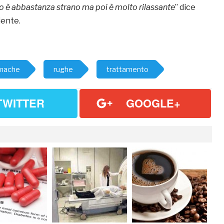
izio è abbastanza strano ma poi è molto rilassante
” dice
iente.
mache
rughe
trattamento
TWITTER
GOOGLE+