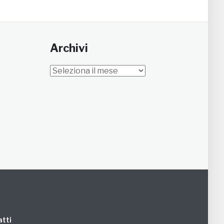
Archivi
Archivi
tti