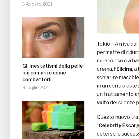
3 Agosto 2021
Tokio – Arriva dal
permette di ridur
miracoloso è a ba
Gli inestetismi della pelle
crema, l
‘Elicina
, 
più comuni e come
schiarire macchie e
combatterli
in un centro estet
8 Luglio 2021
un trattamento an
volto
del cliente p
Questo nuovo trat
“
Celebrity Escar
deterso, e succe