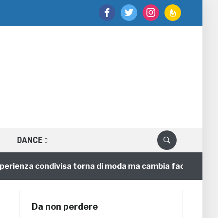
facebook
twitter
instagram
feedburner
DANCE
enza condivisa torna di moda ma cambia faccia
4 ann
Da non perdere