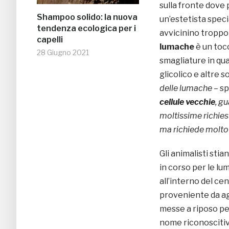
sulla fronte dove
Shampoo solido: la nuova
un’estetista speci
tendenza ecologica per i
avvicinino troppo 
capelli
lumache
è un toc
28 Giugno 2021
smagliature in qua
glicolico e altre s
delle lumache
– sp
cellule vecchie
, gu
moltissime richies
ma richiede molto 
Gli animalisti stian
in corso per le lu
all’interno del ce
proveniente da ag
messe a riposo per
nome riconoscitiv