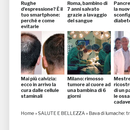
Rughe
Roma, bambino di
Pancrea
d’espressione? È il
7 anni salvato
la nuov
tuo smartphone:
grazie a lavaggio
sconfig
perché e come
del sangue
diabet
evitarle
Mai più calvizia:
Milano: rimosso
Mestre
ecco in arrivo la
tumore al cuore ad
ricost
cura dalle cellule
una bambina di 6
di un p
staminali
giorni
le ossa
cadave
Home
»
SALUTE E BELLEZZA
»
Bava di lumache: 