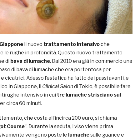
Giappone
il nuovo
trattamento intensivo
che
re le rughe in profondità. Questo nuovo trattamento
se di
bava di lumache
. Dal 2010 era già in commercio una
a base di bava di lumache che era portentosa per
 cicatrici. Adesso l’estetica ha fatto dei passi avanti, e
ico in Giappone, il
Clinical Salon
di Tokio, è possibile fare
tirughe intensivo in cui
tre lumache strisciano sul
er circa 60 minuti.
tamento, che costa all’incirca 200 euro, si chiama
got Course
“. Durante la seduta, l viso viene prima
ssivamente vengono poste le
lumache
sulle guance e