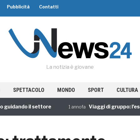
Pubblicità
Contatti
La notizia è giovane
SPETTACOLO
MONDO
SPORT
CULTURA
dando il settore
Viaggi di gruppo: l’esperi
1 annofa