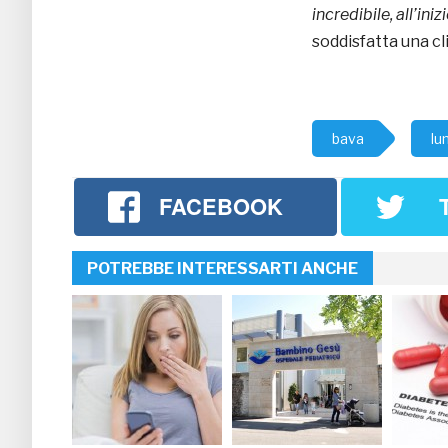
incredibile, all’in
soddisfatta una cl
bava
lu
FACEBOOK
POTREBBE INTERESSARTI ANCHE