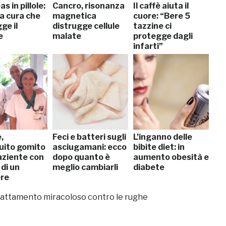
s in pillole:
Cancro, risonanza
Il caffè aiuta il
a cura che
magnetica
cuore: “Bere 5
ge il
distrugge cellule
tazzine ci
e
malate
protegge dagli
infarti”
,
Feci e batteri sugli
L’inganno delle
ruito gomito
asciugamani: ecco
bibite diet: in
aziente con
dopo quanto è
aumento obesità e
 di un
meglio cambiarli
diabete
re
trattamento miracoloso contro le rughe