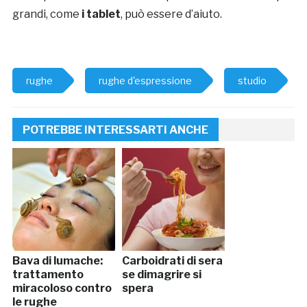
grandi, come
i tablet
, può essere d’aiuto.
rughe
rughe d'espressione
studio
POTREBBE INTERESSARTI ANCHE
Bava di lumache:
Carboidrati di sera
trattamento
se dimagrire si
miracoloso contro
spera
le rughe