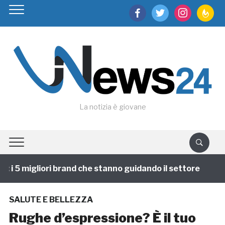
facebook
twitter
instagram
feedburn
La notizia è giovane
i 5 migliori brand che stanno guidando il settore
1 a
SALUTE E BELLEZZA
Rughe d’espressione? È il tuo