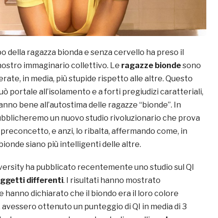
o della ragazza bionda e senza cervello ha preso il
ostro immaginario collettivo. Le
ragazze bionde
sono
ate, in media, più stupide rispetto alle altre. Questo
ò portale all’isolamento e a forti pregiudizi caratteriali,
anno bene all’autostima delle ragazze “bionde”. In
ubblicheremo un nuovo studio rivoluzionario che prova
to preconcetto, e anzi, lo ribalta, affermando come, in
ionde siano più intelligenti delle altre.
versity ha pubblicato recentemente uno studio sul QI
ggetti differenti
. I risultati hanno mostrato
hanno dichiarato che il biondo era il loro colore
i, avessero ottenuto un punteggio di QI in media di 3