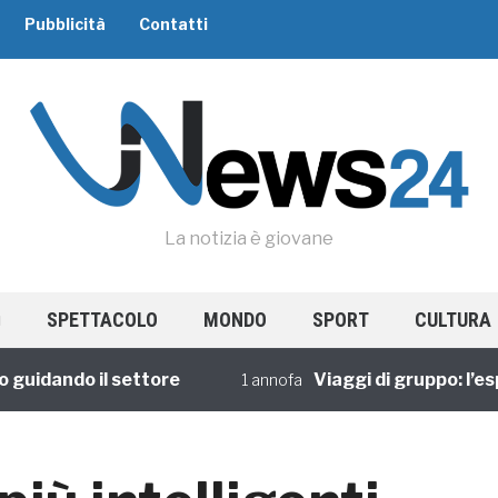
Pubblicità
Contatti
La notizia è giovane
SPETTACOLO
MONDO
SPORT
CULTURA
dando il settore
Viaggi di gruppo: l’esper
1 annofa