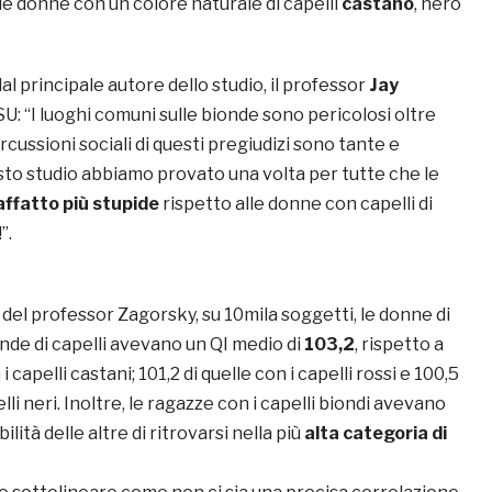
le donne con un colore naturale di capelli
castano
, nero
l principale autore dello studio, il professor
Jay
U: “I luoghi comuni sulle bionde sono pericolosi oltre
rcussioni sociali di questi pregiudizi sono tante e
to studio abbiamo provato una volta per tutte che le
affatto più stupide
rispetto alle donne con capelli di
”.
del professor Zagorsky, su 10mila soggetti, le donne di
nde di capelli avevano un QI medio di
103,2
, rispetto a
i capelli castani; 101,2 di quelle con i capelli rossi e 100,5
elli neri. Inoltre, le ragazze con i capelli biondi avevano
ilità delle altre di ritrovarsi nella più
alta categoria di