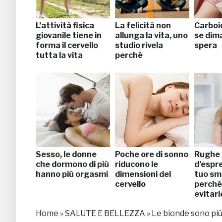
L’attività fisica
La felicità non
Carboid
giovanile tiene in
allunga la vita, uno
se dima
forma il cervello
studio rivela
spera
tutta la vita
perchè
Sesso, le donne
Poche ore di sonno
Rughe
che dormono di più
riducono le
d’espre
hanno più orgasmi
dimensioni del
tuo sm
cervello
perché
evitarl
Home
»
SALUTE E BELLEZZA
»
Le bionde sono più 