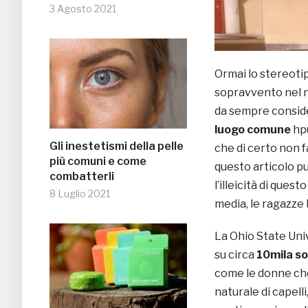
3 Agosto 2021
Ormai lo stereotip
sopravvento nel n
da sempre consider
luogo comune
hpu
Gli inestetismi della pelle
che di certo non f
più comuni e come
questo articolo p
combatterli
l’illeicità di ques
8 Luglio 2021
media, le ragazze b
La Ohio State Uni
su circa
10mila so
come le donne che 
naturale di capell