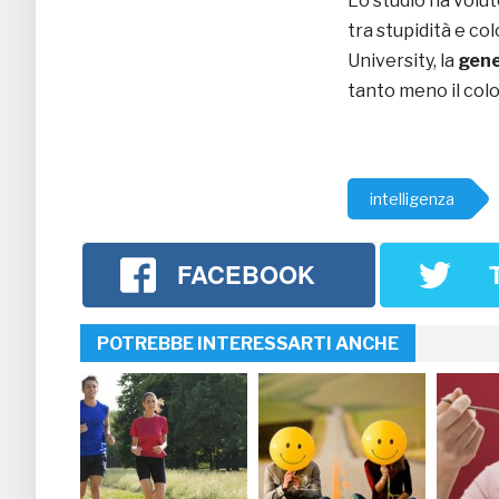
Lo studio ha volu
tra stupidità e col
University, la
gene
tanto meno il color
intelligenza
FACEBOOK
POTREBBE INTERESSARTI ANCHE