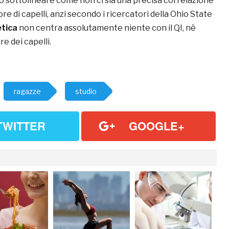
to sottolineare come non ci sia una precisa correlazione
ore di capelli, anzi secondo i ricercatori della Ohio State
tica
non centra assolutamente niente con il QI, nè
e dei capelli.
ragazze
studio
TWITTER
GOOGLE+