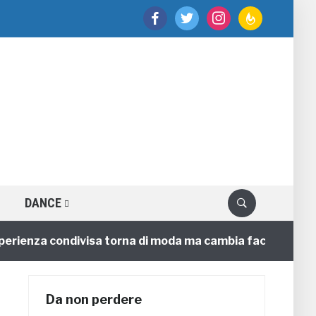
facebook
twitter
instagram
feedburner
DANCE
ienza condivisa torna di moda ma cambia faccia
4 ann
Da non perdere