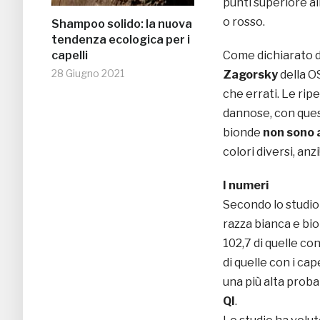
punti superiore al
o rosso.
Shampoo solido: la nuova
tendenza ecologica per i
Come dichiarato da
capelli
28 Giugno 2021
Zagorsky
della OS
che errati. Le ripe
dannose, con ques
bionde
non sono 
colori diversi, anzi!
I numeri
Secondo lo studio 
razza bianca e bio
102,7 di quelle con 
di quelle con i cap
una più alta probab
QI
.