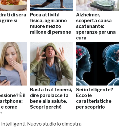
rati di sera
Poca attività
Alzheimer,
grire si
fisica, ogni anno
scoperta causa
muore mezzo
scatenante:
milione di persone
speranze per una
cura
Basta trattenersi,
Sei intelligente?
ssione? È il
dire parolacce fa
Ecco le
artphone:
bene alla salute.
caratteristiche
 e come
Scopri perchè
per scoprirlo
e
intelligenti. Nuovo studio lo dimostra