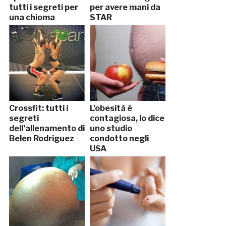
tutti i segreti per
per avere mani da
una chioma
STAR
perfetta
Crossfit: tutti i
L’obesità è
segreti
contagiosa, lo dice
dell’allenamento di
uno studio
Belen Rodriguez
condotto negli
USA