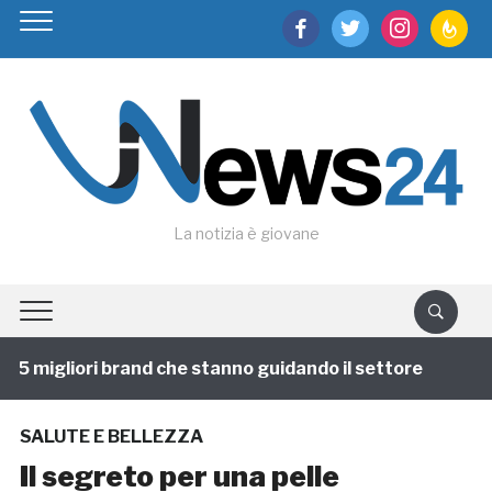
facebook
twitter
instagram
feedburn
La notizia è giovane
5 migliori brand che stanno guidando il settore
1 ann
SALUTE E BELLEZZA
Il segreto per una pelle