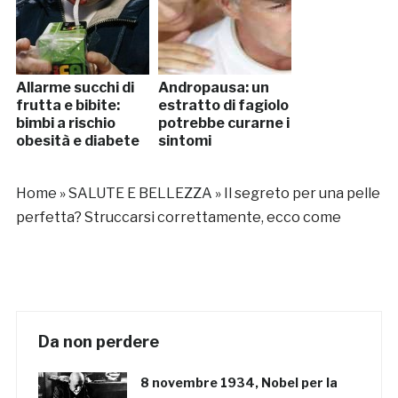
Allarme succhi di
Andropausa: un
frutta e bibite:
estratto di fagiolo
bimbi a rischio
potrebbe curarne i
obesità e diabete
sintomi
Home
»
SALUTE E BELLEZZA
»
Il segreto per una pelle
perfetta? Struccarsi correttamente, ecco come
Da non perdere
8 novembre 1934, Nobel per la