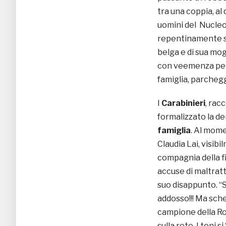
tra una coppia, al
uomini del Nucleo
repentinamente su
belga e di sua mo
con veemenza per st
famiglia, parchegg
I
Carabinieri
, rac
formalizzato la d
famiglia
. Al mome
Claudia Lai, visibi
compagnia della fi
accuse di maltrat
suo disappunto. “
addosso!!! Ma sche
campione della Rom
sulla rete. I toni 