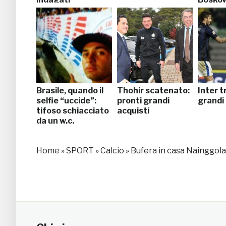
Brasile, quando il
Thohir scatenato:
Inter t
selfie “uccide”:
pronti grandi
grandi 
tifoso schiacciato
acquisti
da un w.c.
Home
»
SPORT
»
Calcio
»
Bufera in casa Nainggola