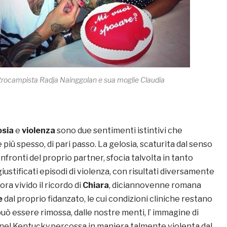
ntrocampista Radja Nainggolan e sua moglie Claudia
osia
e
violenza
sono due sentimenti istintivi che
più spesso, di pari passo. La gelosia, scaturita dal senso
nfronti del proprio partner, sfocia talvolta in tanto
giustificati episodi di violenza, con risultati diversamente
ra vivido il ricordo di
Chiara
, diciannovenne romana
e
dal proprio fidanzato, le cui condizioni cliniche restano
uò essere rimossa, dalle nostre menti, l’ immagine di
 nel Kentucky,percossa in maniera talmente violenta dal