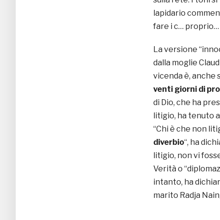
lapidario commento
fare i c… proprio
La versione “inn
dalla moglie Claud
vicenda è, anche 
venti giorni di pr
di Dio, che ha pre
litigio, ha tenuto 
“Chi è che non lit
diverbio
“, ha dich
litigio, non vi fos
Verità o “diplomaz
intanto, ha dichi
marito Radja Nain