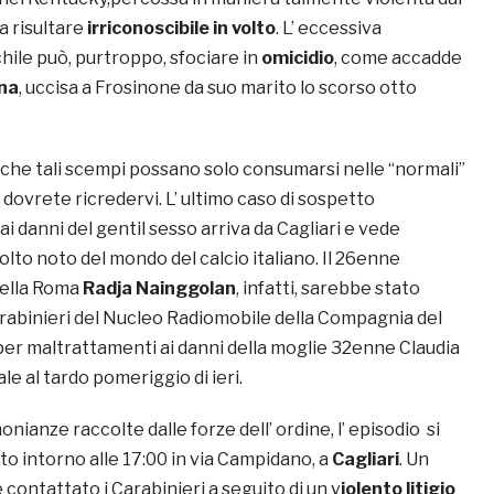
a risultare
irriconoscibile in volto
. L’ eccessiva
hile può, purtroppo, sfociare in
omicidio
, come accadde
na
, uccisa a Frosinone da suo marito lo scorso otto
 che tali scempi possano solo consumarsi nelle “normali”
ovrete ricredervi. L’ ultimo caso di sospetto
ai danni del gentil sesso arriva da Cagliari e vede
lto noto del mondo del calcio italiano. Il 26enne
ella Roma
Radja Nainggolan
, infatti, sarebbe stato
rabinieri del Nucleo Radiomobile della Compagnia del
er maltrattamenti ai danni della moglie 32enne Claudia
ale al tardo pomeriggio di ieri.
nianze raccolte dalle forze dell’ ordine, l’ episodio si
 intorno alle 17:00 in via Campidano, a
Cagliari
. Un
ontattato i Carabinieri a seguito di un v
iolento litigio