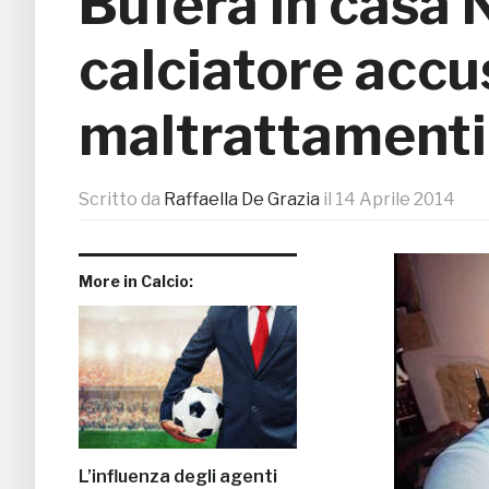
Bufera in casa 
calciatore accu
maltrattamenti
Scritto da
Raffaella De Grazia
il
14 Aprile 2014
More in Calcio:
L’influenza degli agenti