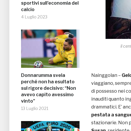
sportivi sull’economia del
calcio
4 Luglio 2023
il ce
Donnarumma svela
Nainggolan –
Gel
perché non ha esultato
viaggiano, sempre 
sul rigore decisivo: “Non
di possesso nei co
avevo capito avessimo
inauditi quanto in
vinto”
drammatici. E’ anco
13 Luglio 2021
pestata a sangu
stazionarie. Non p
Susan
, residente