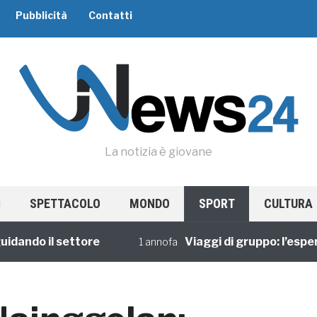
Pubblicità
Contatti
La notizia è giovane
SPETTACOLO
MONDO
SPORT
CULTURA
o il settore
Viaggi di gruppo: l’esperienz
1 annofa