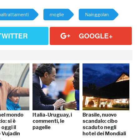
altrattamenti
moglie
Nainggolan
TWITTER
GOOGLE+
nel mondo
Italia-Uruguay, i
Brasile, nuovo
io: si è
commenti, le
scandalo: cibo
oggi il
pagelle
scaduto negli
 Vujadin
hotel dei Mondiali
v