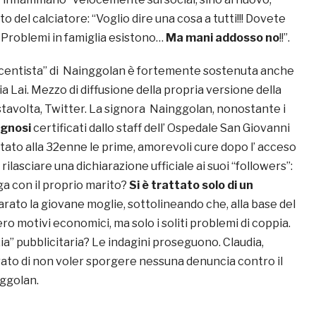
 del calciatore: “Voglio dire una cosa a tutti!!! Dovete
… Problemi in famiglia esistono…
Ma mani addosso no
!!”.
ocentista” di Nainggolan è fortemente sostenuta anche
ia Lai. Mezzo di diffusione della propria versione della
stavolta, Twitter. La signora Nainggolan, nonostante i
ognosi
certificati dallo staff dell’ Ospedale San Giovanni
stato alla 32enne le prime, amorevoli cure dopo l’ acceso
a rilasciare una dichiarazione ufficiale ai suoi “followers”:
iga con il proprio marito?
Si è trattato solo di un
iarato la giovane moglie, sottolineando che, alla base del
sero motivi economici, ma solo i soliti problemi di coppia.
ia” pubblicitaria? Le indagini proseguono. Claudia,
arato di non voler sporgere nessuna denuncia contro il
ggolan.