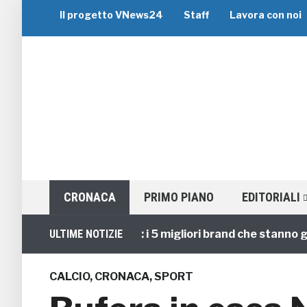
Il progetto VNews24
Staff
Lavora con noi
CRONACA
PRIMO PIANO
EDITORIALI
Viaggi di Gruppo: i 5 migliori brand che stanno guidand
ULTIME NOTIZIE
CALCIO
,
CRONACA
,
SPORT