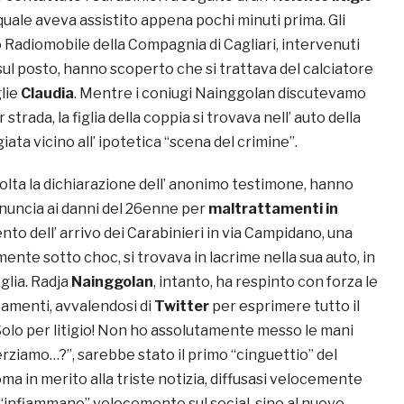
 quale aveva assistito appena pochi minuti prima. Gli
 Radiomobile della Compagnia di Cagliari, intervenuti
l posto, hanno scoperto che si trattava del calciatore
glie
Claudia
. Mentre i coniugi Nainggolan discutevamo
rada, la figlia della coppia si trovava nell’ auto della
iata vicino all’ ipotetica “scena del crimine”.
colta la dichiarazione dell’ anonimo testimone, hanno
enuncia ai danni del 26enne per
maltrattamenti in
nto dell’ arrivo dei Carabinieri in via Campidano, una
lmente sotto choc, si trovava in lacrime nella sua auto, in
glia. Radja
Nainggolan
, intanto, ha respinto con forza le
tamenti, avvalendosi di
Twitter
per esprimere tutto il
Solo per litigio! Non ho assolutamente messo le mani
rziamo…?”, sarebbe stato il primo “cinguettio” del
a in merito alla triste notizia, diffusasi velocemente
si “infiammano” velocemente sul social, sino al nuovo,