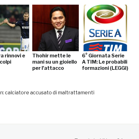
ra rinnovi e
Thohir mette le
6° Giornata Serie
colpi
mani su un gioiello
A TIM: Le probabili
per l’attacco
formazioni (LEGGI)
n: calciatore accusato di maltrattamenti