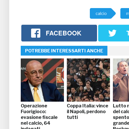
calcio
m
FACEBOOK
POTREBBE INTERESSARTI ANCHE
Operazione
Coppa Italia: vince
Lutto 
Fuorigioco:
il Napoli, perdono
del calc
evasione fiscale
tutti
spento 
nel calcio, 64
grande
indagati
Bosko