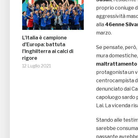
proprio coniuge d
aggressività masc
alla
46enne Silva
marzo.
L’Italia è campione
d’Europa: battuta
Se pensate, però,
l’Inghilterra ai calci di
mura domestiche, d
rigore
maltrattamento
12 Luglio 2021
protagonista un vo
centrocampista d
denunciato dai Ca
capoluogo sardo p
Lai. La vicenda ris
Stando alle testimo
sarebbe consumato
passante avrebbe c