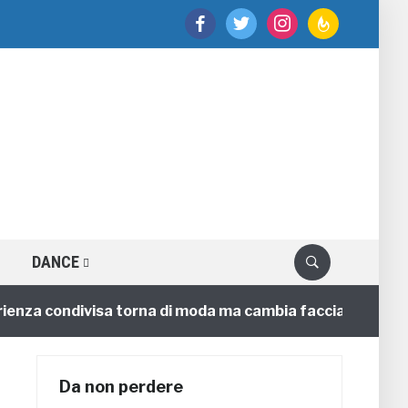
facebook
twitter
instagram
feedburner
DANCE
a condivisa torna di moda ma cambia faccia
4 annifa
Da non perdere