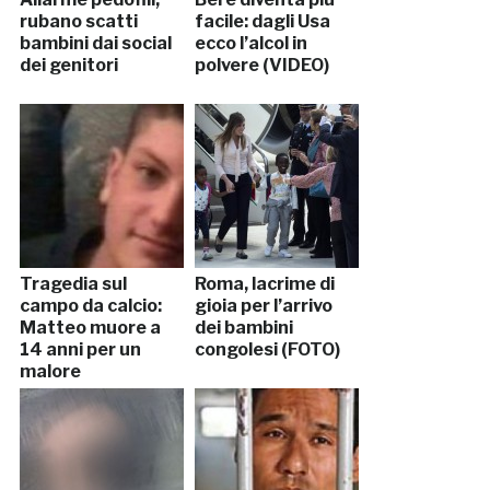
rubano scatti
facile: dagli Usa
bambini dai social
ecco l’alcol in
dei genitori
polvere (VIDEO)
Tragedia sul
Roma, lacrime di
campo da calcio:
gioia per l’arrivo
Matteo muore a
dei bambini
14 anni per un
congolesi (FOTO)
malore
inspiegabile