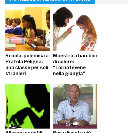
Scuola, polemica a
Maestra a bambini
Pratola Peligna:
di colore:
una classe per soli
“Tornatevene
stranieri
nella giungla”
Allarme pedofili,
Bere diventa più