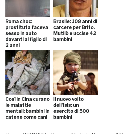
Roma choc:
Brasile: 108 anni di
prostituta faceva
carcere per Brito.
sesso in auto
Mutilò e uccise 42
davanti al figlio di
bambini
2 anni
Così in Cina curano
Il nuovo volto
le malattie
dell’Isis: un
mentali: bambini in
esercito di 500
catene come cani
bambini