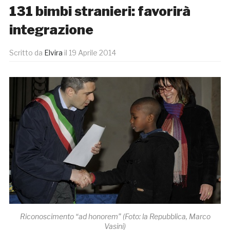
131 bimbi stranieri: favorirà
integrazione
Scritto da
Elvira
il
19 Aprile 2014
Riconoscimento “ad honorem” (Foto: la Repubblica, Marco
Vasini)