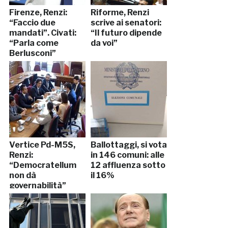
Firenze, Renzi:
Riforme, Renzi
“Faccio due
scrive ai senatori:
mandati”. Civati:
“Il futuro dipende
“Parla come
da voi”
Berlusconi”
Vertice Pd-M5S,
Ballottaggi, si vota
Renzi:
in 146 comuni: alle
“Democratellum
12 affluenza sotto
non dà
il 16%
governabilità”