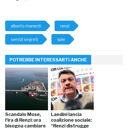
alberto manenti
renzi
servizi segreti
spie
POTREBBE INTERESSARTI ANCHE
Scandalo Mose,
Landini lancia
l’ira di Renzi: ora
coalizione sociale:
bisogna cambiare
“Renzi distrugge