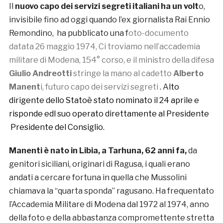
Il
nuovo capo dei servizi segreti italiani ha un volt
o,
invisibile fino ad oggi quando l’ex giornalista Rai Ennio
Remondino, ha pubblicato una f
oto-documento
datata 26 maggio 1974, Ci troviamo nell’accademia
militare di Modena, 154° corso, e il ministro della difesa
Giulio Andreotti
stringe la mano al cadetto
Alberto
Manent
i, futuro capo dei servizi segreti
. A
lto
dirigente dello Statoè stato nominato il 24 aprile e
risponde edl suo operato direttamente al Presidente
Presidente del Consiglio.
Manenti è nato in Libia, a Tarhuna, 62 anni fa,
da
genitori siciliani, originari di Ragusa, i quali erano
andati a cercare fortuna in quella che Mussolini
chiamava la “quarta sponda” ragusano. Ha frequentato
l’Accademia Militare di Modena dal 1972 al 1974, anno
della foto e della abbastanza compromettente stretta