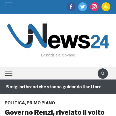
facebook
twitter
instagram
feedburn
La notizia è giovane
 5 migliori brand che stanno guidando il settore
1 an
POLITICA
,
PRIMO PIANO
Governo Renzi, rivelato il volto