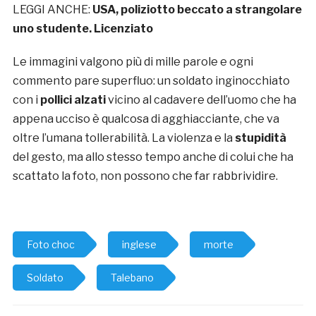
LEGGI ANCHE:
USA, poliziotto beccato a strangolare
uno studente. Licenziato
Le immagini valgono più di mille parole e ogni
commento pare superfluo: un soldato inginocchiato
con i
pollici alzati
vicino al cadavere dell’uomo che ha
appena ucciso è qualcosa di agghiacciante, che va
oltre l’umana tollerabilità. La violenza e la
stupidità
del gesto, ma allo stesso tempo anche di colui che ha
scattato la foto, non possono che far rabbrividire.
Foto choc
inglese
morte
Soldato
Talebano