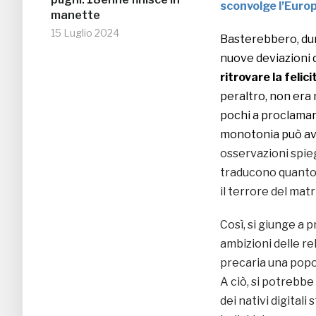
sconvolge l’Euro
manette
15 Luglio 2024
Basterebbero, dun
nuove deviazioni d
ritrovare la felici
peraltro, non era
pochi a proclamar
monotonia può aver
osservazioni spieg
traducono quanto 
il terrore del mat
Così, si giunge a 
ambizioni delle r
precaria una popo
A ciò, si potrebb
dei nativi digitali 