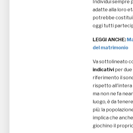
Individui sempre 
adatte alla loro e
potrebbe costituir
oggi tutti parteci
LEGGI ANCHE:
Ma
del matrimonio
Va sottolineato c
indicativi
per due s
riferimento il so
rispetto all’inter
ma non ne fa nean
luogo, è da tenere
più: la popolazion
implica che anche
giochino il proprio