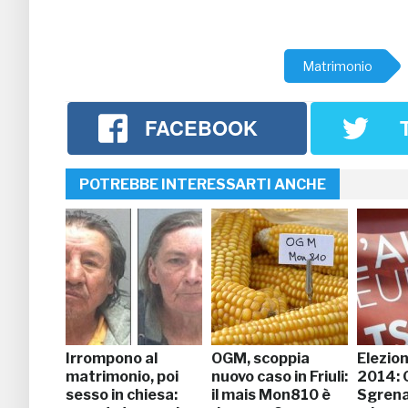
Matrimonio
FACEBOOK
POTREBBE INTERESSARTI ANCHE
Irrompono al
OGM, scoppia
Elezio
matrimonio, poi
nuovo caso in Friuli:
2014: 
sesso in chiesa:
il mais Mon810 è
Sgren