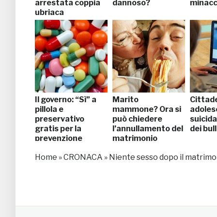
arrestata coppia
dannoso?
minacc
ubriaca
Il governo: “Sì” a
Marito
Cittade
pillola e
mammone? Ora si
adoles
preservativo
può chiedere
suicida
gratis per la
l’annullamento del
dei bull
prevenzione
matrimonio
Home
»
CRONACA
»
Niente sesso dopo il matrimon