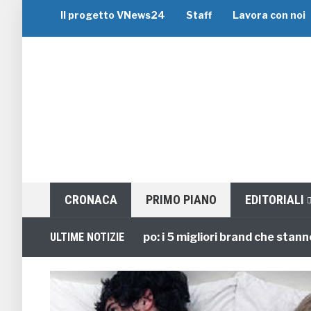
Il progetto VNews24
Staff
Lavora con noi
CRONACA
PRIMO PIANO
EDITORIALI
Viaggi di Gruppo: i 5 migliori brand che stanno guid
ULTIME NOTIZIE