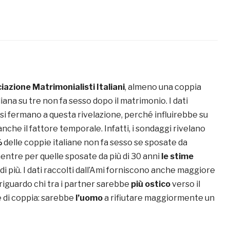
iazione Matrimonialisti Italiani
, almeno una coppia
iana su tre non fa sesso dopo il matrimonio. I dati
si fermano a questa rivelazione, perché influirebbe su
che il fattore temporale. Infatti, i sondaggi rivelano
%
delle coppie italiane non fa sesso se sposate da
mentre per quelle sposate da più di 30 anni
le stime
 più. I dati raccolti dall’Ami forniscono anche maggiore
riguardo chi tra i partner sarebbe
più ostico
verso il
 di coppia: sarebbe
l’uomo
a rifiutare maggiormente un