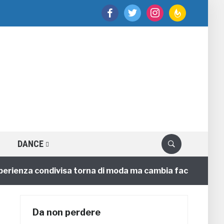
facebook
twitter
instagram
feedburner
DANCE
nza condivisa torna di moda ma cambia faccia
4 anni
Da non perdere