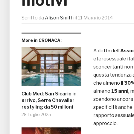
motivi
Scritto da
Alison Smith
il
11 Maggio 2014
More in CRONACA:
A detta dell’
Assoc
eterosessuale ital
sconcertanti non 
questa tendenza an
che almeno
il 30
almeno
15 anni
, 
Club Med: San Sicario in
scendono ancora di
arrivo, Serre Chevalier
restyling da 50 milioni
specificità anche 
28 Luglio 2025
rapporto sessuale
approccio.