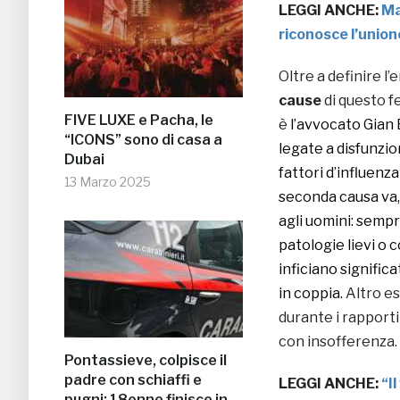
LEGGI ANCHE:
Ma
riconosce l’union
Oltre a definire l
cause
di questo f
FIVE LUXE e Pacha, le
è
l’avvocato Gian 
“ICONS” sono di casa a
legate a disfunzio
Dubai
fattori d’influenza
13 Marzo 2025
seconda causa va, 
agli uomini: semp
patologie lievi o
inficiano signifi
in coppia.
Altro es
durante i rapporti
con insofferenza.
Pontassieve, colpisce il
padre con schiaffi e
LEGGI ANCHE:
“I
pugni: 18enne finisce in