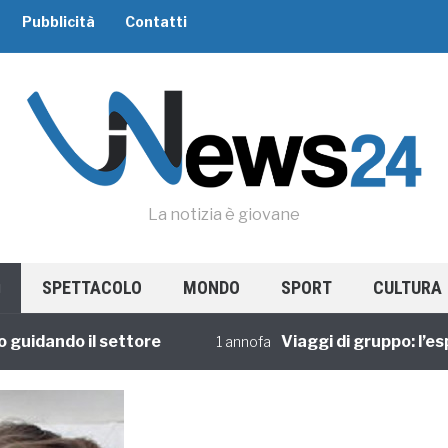
Pubblicità
Contatti
La notizia è giovane
SPETTACOLO
MONDO
SPORT
CULTURA
ando il settore
Viaggi di gruppo: l’esperie
1 annofa