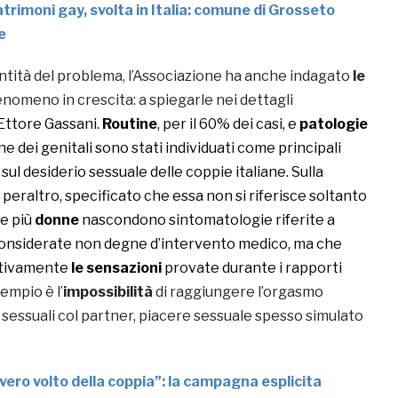
trimoni gay, svolta in Italia: comune di Grosseto
e
’entità del problema, l’Associazione ha anche indagato
le
enomeno in crescita: a spiegarle nei dettagli
Ettore Gassani.
Routine
, per il 60% dei casi, e
patologie
ne dei genitali sono stati individuati come principali
 sul desiderio sessuale delle coppie italiane. Sulla
peraltro, specificato che essa non si riferisce soltanto
re più
donne
nascondono sintomatologie riferite a
 considerate non degne d’intervento medico, ma che
cativamente
le sensazioni
provate durante i rapporti
empio è l’
impossibilità
di raggiungere l’orgasmo
 sessuali col partner, piacere sessuale spesso simulato
l vero volto della coppia”: la campagna esplicita