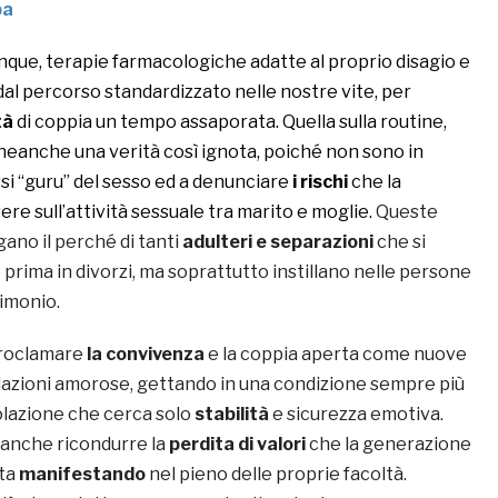
pa
que, terapie farmacologiche adatte al proprio disagio e
al percorso standardizzato nelle nostre vite, per
tà
di coppia un tempo assaporata.
Quella sulla routine,
 neanche una verità così ignota, poiché non sono in
si “guru” del sesso ed a denunciare
i rischi
che la
e sull’attività sessuale tra marito e moglie.
Queste
ano il perché di tanti
adulteri e separazioni
che si
prima in divorzi, ma soprattutto instillano nelle persone
rimonio.
proclamare
la convivenza
e la coppia aperta come nuove
elazioni amorose, gettando in una condizione sempre più
lazione che cerca solo
stabilità
e sicurezza emotiva.
e anche ricondurre la
perdita di valori
che la generazione
sta
manifestando
nel pieno delle proprie facoltà.