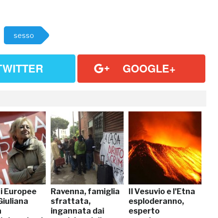
sesso
TWITTER
GOOGLE+
ni Europee
Ravenna, famiglia
Il Vesuvio e l’Etna
Giuliana
sfrattata,
esploderanno,
a
ingannata dai
esperto