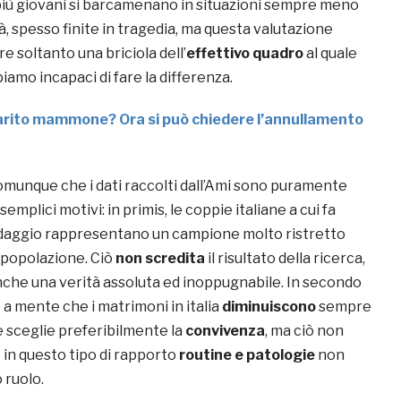
più giovani si barcamenano in situazioni sempre meno
tà, spesso finite in tragedia, ma questa valutazione
e soltanto una briciola dell’
effettivo quadro
al quale
piamo incapaci di fare la differenza.
rito mammone? Ora si può chiedere l’annullamento
omunque che i dati raccolti dall’Ami sono puramente
emplici motivi: in primis, le coppie italiane a cui fa
ndaggio rappresentano un campione molto ristretto
a popolazione. Ciò
non scredita
il risultato della ricerca,
che una verità assoluta ed inoppugnabile. In secondo
 a mente che i matrimoni in italia
diminuiscono
sempre
e sceglie preferibilmente la
convivenza
, ma ciò non
 in questo tipo di rapporto
routine e patologie
non
 ruolo.