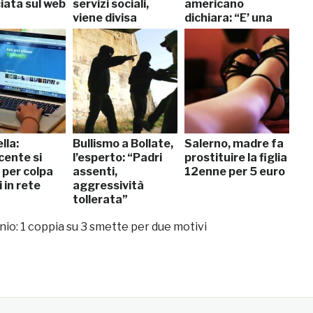
iata sul web
servizi sociali,
americano
viene divisa
dichiara: “E’ una
certezza”
lla:
Bullismo a Bollate,
Salerno, madre fa
cente si
l’esperto: “Padri
prostituire la figlia
 per colpa
assenti,
12enne per 5 euro
i in rete
aggressività
tollerata”
io: 1 coppia su 3 smette per due motivi