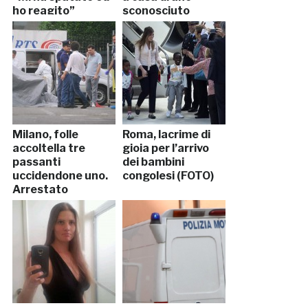
ho reagito”
sconosciuto
Milano, folle
Roma, lacrime di
accoltella tre
gioia per l’arrivo
passanti
dei bambini
uccidendone uno.
congolesi (FOTO)
Arrestato