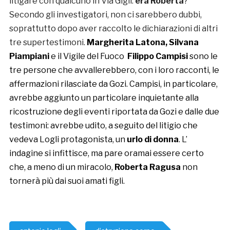
litigare con qualcuno in Via Gigli:
era Roberta
?
Secondo gli investigatori, non ci sarebbero dubbi,
soprattutto dopo aver raccolto le dichiarazioni di altri
tre supertestimoni.
Margherita Latona, Silvana
Piampiani
e il Vigile del Fuoco
Filippo Campisi
sono le
tre persone che avvallerebbero, con i loro racconti, le
affermazioni rilasciate da Gozi. Campisi, in particolare,
avrebbe aggiunto un particolare inquietante alla
ricostruzione degli eventi riportata da Gozi e dalle due
testimoni: avrebbe udito, a seguito del litigio che
vedeva Logli protagonista, un
urlo di donna
. L’
indagine si infittisce, ma pare oramai essere certo
che, a meno di un miracolo,
Roberta Ragusa
non
tornerà più dai suoi amati figli.