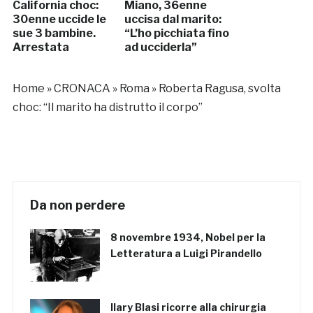
California choc:
Miano, 36enne
30enne uccide le
uccisa dal marito:
sue 3 bambine.
“L’ho picchiata fino
Arrestata
ad ucciderla”
Home
»
CRONACA
»
Roma
»
Roberta Ragusa, svolta
choc: “Il marito ha distrutto il corpo”
Da non perdere
8 novembre 1934, Nobel per la
Letteratura a Luigi Pirandello
Ilary Blasi ricorre alla chirurgia