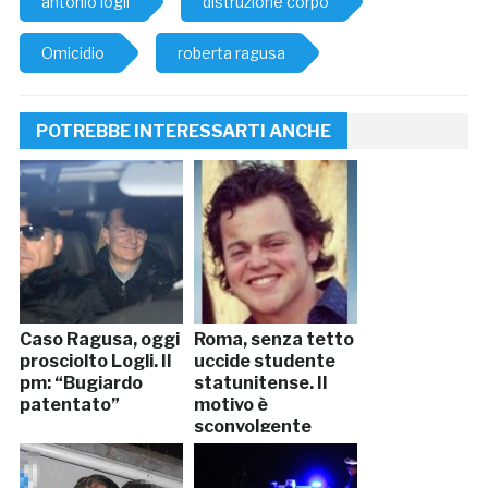
antonio logli
distruzione corpo
Omicidio
roberta ragusa
POTREBBE INTERESSARTI ANCHE
Caso Ragusa, oggi
Roma, senza tetto
prosciolto Logli. Il
uccide studente
pm: “Bugiardo
statunitense. Il
patentato”
motivo è
sconvolgente