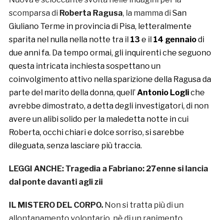
scomparsa di
Roberta Ragusa
, la mamma di
San
Giuliano Terme in provincia di Pisa, letteralmente
sparita nel nulla nella notte tra il
13
e il
14 gennaio
di
due anni fa. Da tempo ormai, gli inquirenti che seguono
questa intricata inchiesta sospettano un
coinvolgimento attivo nella sparizione della Ragusa da
parte del marito della donna, quell’
Antonio Logli
che
avrebbe dimostrato, a detta degli investigatori, di non
avere un alibi solido per la maledetta notte in cui
Roberta, occhi chiari e dolce sorriso, si sarebbe
dileguata, senza lasciare più traccia.
LEGGI ANCHE:
Tragedia a Fabriano: 27enne si lancia
dal ponte davanti agli zii
IL MISTERO DEL CORPO.
Non si tratta più di un
allontanamento volontario, nè di un rapimento.