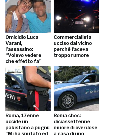
Omicidio Luca
Commercialista
Varani,
ucciso dal vicino
l’assassino:
perché faceva
“Volevo vedere
troppo rumore
che effetto fa”
Roma, 17enne
Roma choc:
uccide un
diciassettenne
pakistano a pugni:
muore di overdose
“Mi ha sputato ed
a casa di uno