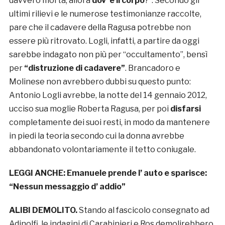
davvero morta, allora
dov’ è il corpo
?”. Secondo gli
ultimi rilievi e le numerose testimonianze raccolte,
pare che il cadavere della Ragusa potrebbe non
essere più ritrovato. Logli, infatti, a partire da oggi
sarebbe indagato non più per “occultamento”, bensì
per
“distruzione di cadavere”
. Brancadoro e
Molinese non avrebbero dubbi su questo punto:
Antonio Logli avrebbe, la notte del 14 gennaio 2012,
ucciso sua moglie Roberta Ragusa, per poi
disfarsi
completamente dei suoi resti, in modo da mantenere
in piedi la teoria secondo cui la donna avrebbe
abbandonato volontariamente il tetto coniugale.
LEGGI ANCHE:
Emanuele prende l’ auto e sparisce:
“Nessun messaggio d’ addio”
ALIBI DEMOLITO.
Stando al fascicolo consegnato ad
Adinolfi, le indagini di Carabinieri e Ros demolirebbero,