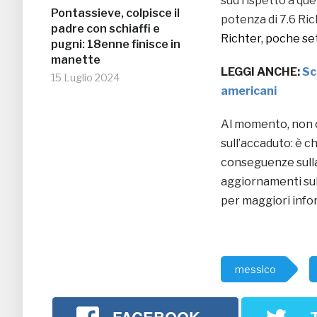
sud rispetto a que
Pontassieve, colpisce il
potenza di 7.6 Ric
padre con schiaffi e
Richter, poche se
pugni: 18enne finisce in
manette
LEGGI ANCHE:
Sc
15 Luglio 2024
americani
Al momento, non c
sull’accaduto: è c
conseguenze sulla
aggiornamenti sul
per maggiori info
messico