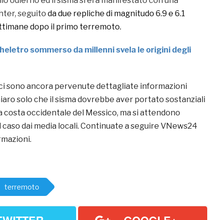
llo odierno ed il sisma si era manifestato con una
hter, seguito
da due repliche di magnitudo 6.9 e 6.1
ttimane dopo il primo terremoto.
heletro sommerso da millenni svela le origini degli
i sono ancora pervenute dettagliate informazioni
hiaro solo che il sisma dovrebbe aver portato sostanziali
 costa occidentale del Messico, ma si attendono
 caso dai media locali. Continuate a seguire VNews24
rmazioni.
terremoto