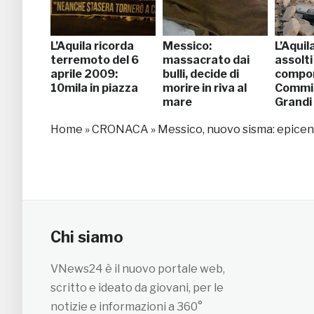
L’Aquila ricorda
Messico:
L’Aquila
terremoto del 6
massacrato dai
assolti 
aprile 2009:
bulli, decide di
compon
10mila in piazza
morire in riva al
Commi
mare
Grandi 
Home
»
CRONACA
»
Messico, nuovo sisma: epicent
Chi siamo
VNews24 è il nuovo portale web,
scritto e ideato da giovani, per le
notizie e informazioni a 360°