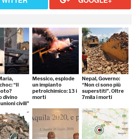
TWITTER
GOOGLE+
Maria,
Messico, esplode
Nepal, Governo:
choc: “Il
un impianto
“Non ci sono più
moto?
petrolchimico: 13 i
superstiti”. Oltre
 divino
morti
7mila i morti
unioni civili”