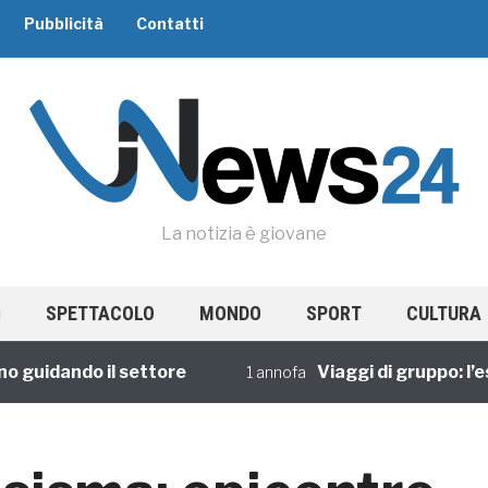
Pubblicità
Contatti
La notizia è giovane
SPETTACOLO
MONDO
SPORT
CULTURA
uidando il settore
Viaggi di gruppo: l’espe
1 annofa