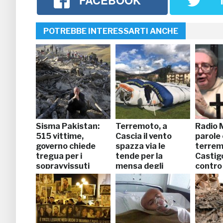
FACEBOOK
POTREBBE INTERESSARTI ANCHE
Sisma Pakistan:
Terremoto, a
Radio 
515 vittime,
Cascia il vento
parole 
governo chiede
spazza via le
terre
tregua per i
tende per la
Castigo
sopravvissuti
mensa degli
contro 
sfollati