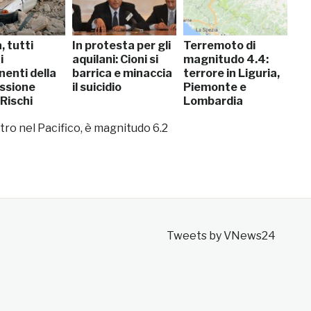
, tutti
In protesta per gli
Terremoto di
i
aquilani: Cioni si
magnitudo 4.4:
enti della
barrica e minaccia
terrore in Liguria,
ssione
il suicidio
Piemonte e
Rischi
Lombardia
ro nel Pacifico, è magnitudo 6.2
Tweets by VNews24