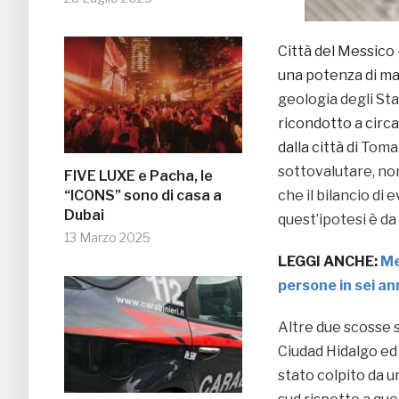
Città del Messico 
una potenza di magn
geologia degli Sta
ricondotto a circa
dalla città di
Tomat
sottovalutare, no
FIVE LUXE e Pacha, le
“ICONS” sono di casa a
che il bilancio di 
Dubai
quest’ipotesi è d
13 Marzo 2025
LEGGI ANCHE:
Me
persone in sei an
Altre due scosse 
Ciudad Hidalgo ed 
stato colpito da u