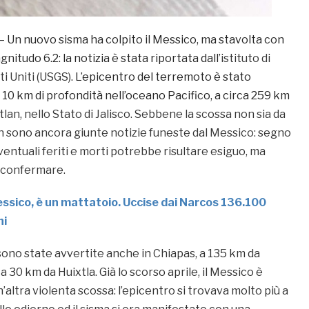
– Un nuovo sisma ha colpito il Messico, ma stavolta con
itudo 6.2: la notizia è stata riportata dall’
istituto di
ti Uniti (USGS)
. L’epicentro del terremoto è stato
 10 km di profondità nell’oceano Pacifico, a circa 259 km
lan, nello Stato di Jalisco. Sebbene la scossa non sia da
n sono ancora giunte notizie funeste dal Messico: segno
eventuali feriti e morti potrebbe risultare esiguo, ma
a confermare.
ssico, è un mattatoio. Uccise dai Narcos 136.100
ni
sono state avvertite anche in Chiapas, a 135 km da
a 30 km da Huixtla. Già lo scorso aprile, il Messico è
n’altra violenta scossa: l’epicentro si trovava molto più a