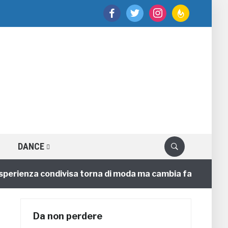
facebook
twitter
instagram
feedburner
DANCE
rienza condivisa torna di moda ma cambia faccia
4 a
Da non perdere