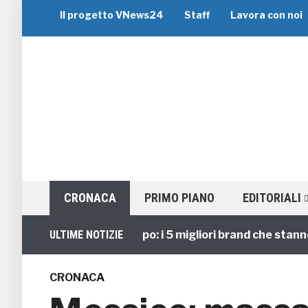
Il progetto VNews24
Staff
Lavora con noi
CRONACA
PRIMO PIANO
EDITORIALI
Viaggi di Gruppo: i 5 migliori brand che stanno guida
ULTIME NOTIZIE
CRONACA