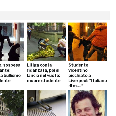
o, sospesa
Litiga con la
Studente
ante:
fidanzata, poi si
vicentino
a bullismo
lancia nel vuoto:
picchiato a
dente
muore studente
Liverpool: “Italiano
di m….”