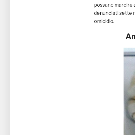
possano marcire al
denunciati sette 
omicidio.
An