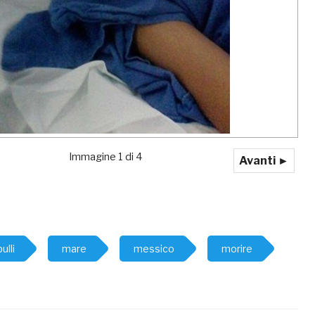
Immagine 1 di 4
Avanti ►
bulli
mare
messico
morire