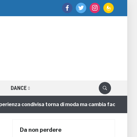
facebook
twitter
instagram
feedburner
DANCE
nza condivisa torna di moda ma cambia faccia
4 annif
Da non perdere