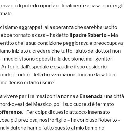
peravano di poterlo riportare finalmente a casa e potergli
rmale.
ci siamo aggrappati alla speranza che sarebbe uscito
arebbe tornato a casa – ha detto
il padre Roberto
– Ma
entito che la sua condizione peggiorava e preoccupava
iamo iniziato a credere che tutto l’aiuto dei dottori non
 I medici si sono opposti alla decisione, ma i genitori
Antonio dall’ospedale e esaudire il suo desiderio:
 onde e l’odore della brezza marina, toccare la sabbia
amo deciso di farlo uscire”.
a vivere per tre mesi con la nonna a
Ensenada
, una città
 nord-ovest del Messico, poi il suo cuore si è fermato
sofferenze
. “Per colpa di questo attacco insensato
osa più preziosa, nostro figlio – ha concluso Roberto –
 individui che hanno fatto questo al mio bambino