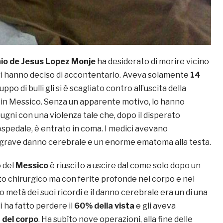
io de Jesus Lopez Monje
ha desiderato di morire vicino
ori hanno deciso di accontentarlo. Aveva solamente
14
po di bulli gli si è scagliato contro all’uscita della
 in Messico. Senza un apparente motivo, lo hanno
pugni con una violenza tale che, dopo il disperato
ospedale, è entrato in coma. I medici avevano
grave danno cerebrale e un enorme ematoma alla testa.
o del
Messico
è riuscito a uscire dal come solo dopo un
to chirurgico ma con ferite profonde nel corpo e nel
 metà dei suoi ricordi e il danno cerebrale era un di una
i ha fatto perdere il
60% della vista
e gli aveva
 del corpo
. Ha subìto nove operazioni, alla fine delle