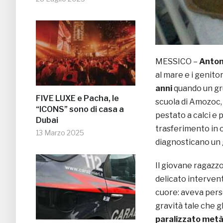
MESSICO –
Anton
al mare e i genit
anni
quando un grup
FIVE LUXE e Pacha, le
scuola di Amozoc,
“ICONS” sono di casa a
pestato a calci e 
Dubai
trasferimento in 
13 Marzo 2025
diagnosticano un 
Il giovane ragazz
delicato interven
cuore: aveva perso
gravità tale che gl
paralizzato metà