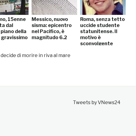
mo, 15enne
Messico, nuovo
Roma, senza tetto
ta dal
sisma: epicentro
uccide studente
piano della
nel Pacifico, è
statunitense. Il
: gravissimo
magnitudo 6.2
motivo è
sconvolgente
 decide di morire in riva al mare
Tweets by VNews24