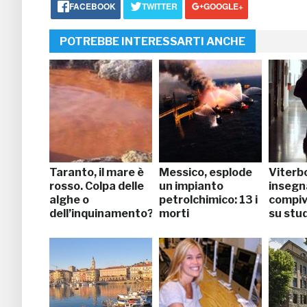
FACEBOOK
TWITTER
GOOGLE+
POTREBBE INTERESSARTI ANCHE
Taranto, il mare è
Messico, esplode
Viterb
rosso. Colpa delle
un impianto
insegn
alghe o
petrolchimico: 13 i
compiv
dell’inquinamento?
morti
su stu