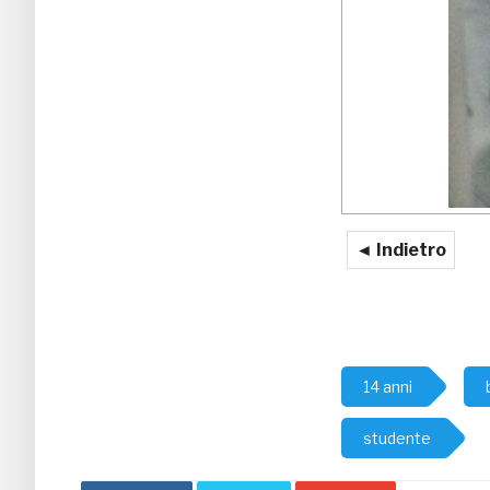
◄ Indietro
14 anni
studente