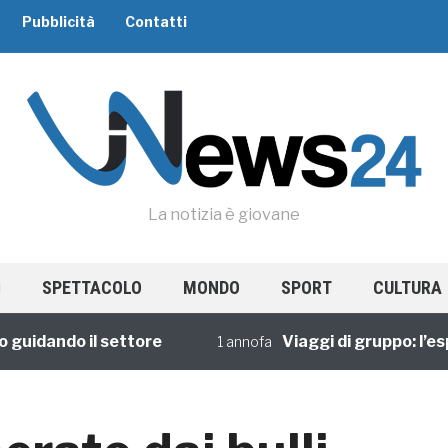
Pubblicità
Contatti
La notizia è giovane
SPETTACOLO
MONDO
SPORT
CULTURA
ndo il settore
Viaggi di gruppo: l’esperie
1 annofa