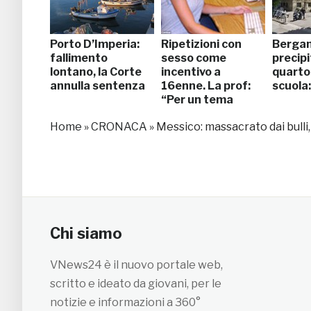
Porto D’Imperia:
Ripetizioni con
Berga
fallimento
sesso come
precipi
lontano, la Corte
incentivo a
quarto 
annulla sentenza
16enne. La prof:
scuola
“Per un tema
scritto bene gli
Home
»
CRONACA
»
Messico: massacrato dai bulli,
facevo…”
Chi siamo
VNews24 è il nuovo portale web,
scritto e ideato da giovani, per le
notizie e informazioni a 360°