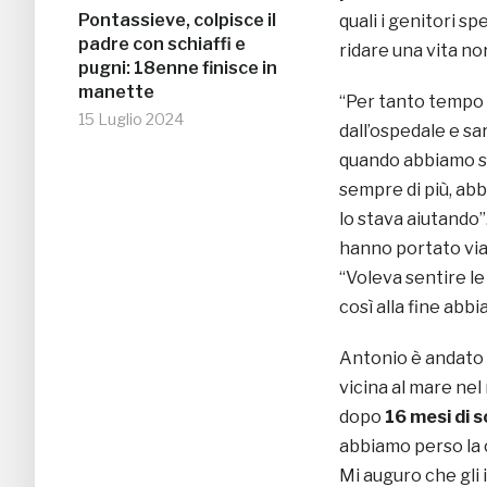
Pontassieve, colpisce il
quali i genitori s
padre con schiaffi e
ridare una vita no
pugni: 18enne finisce in
manette
“Per tanto tempo 
15 Luglio 2024
dall’ospedale e s
quando abbiamo s
sempre di più, abb
lo stava aiutando”.
hanno portato via 
“Voleva sentire le
così alla fine abbi
Antonio è andato 
vicina al mare nel
dopo
16 mesi di 
abbiamo perso la c
Mi auguro che gli