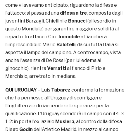
come vi avevamo anticipato, riguardano la difesa e
l’attacco: si passa ad una
difesa a tre
, composta dagli
juventini Barzagli, Chiellini e
Bonucci
(all’esordio in
questo Mondiale) per garantire maggiore solidità al
reparto. In attacco Ciro
Immobile
affiancherà
l’imprescindibile Mario
Balotelli
, da cui tutta Italia si
aspetta il lampo del campione. A centrocampo, vista
anche l’assenza di De Rossi (per lui edema al
ginocchio), rientra
Verratti
al fianco di Pirlo e
Marchisio, arretrato in mediana.
QUI URUGUAY
– Luis
Tabarez
conferma la formazione
che ha permesso all’Uruguay di sconfiggere
l’Inghilterra e di riaccendere le speranze per la
qualificazione. L’Uruguay scenderà in campo con il 4-3-
1-2: in porta l’ex laziale
Muslera
, al centro della difesa
Diego
Godin
dell’Atletico Madrid, in mezzo al campo