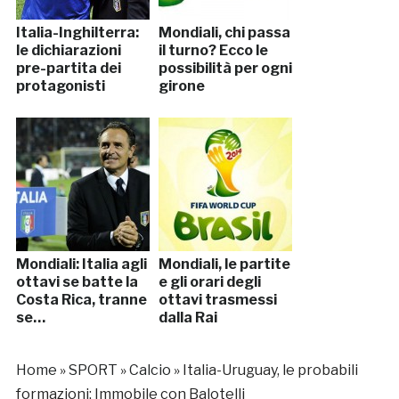
Italia-Inghilterra:
Mondiali, chi passa
le dichiarazioni
il turno? Ecco le
pre-partita dei
possibilità per ogni
protagonisti
girone
Mondiali: Italia agli
Mondiali, le partite
ottavi se batte la
e gli orari degli
Costa Rica, tranne
ottavi trasmessi
se…
dalla Rai
Home
»
SPORT
»
Calcio
»
Italia-Uruguay, le probabili
formazioni: Immobile con Balotelli