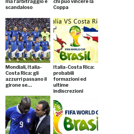
ma l’arbitraggio è
chi può vincere la
scandaloso
Coppa
Mondiali, Italia-
Italia-Costa Rica:
Costa Rica: gli
probabili
azzurri passano il
formazioni ed
girone se…
ultime
indiscrezioni