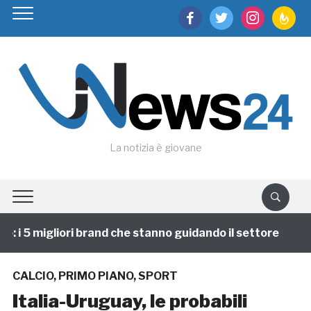
facebook
twitter
instagram
feedburn
La notizia è giovane
i 5 migliori brand che stanno guidando il settore
1 
CALCIO
,
PRIMO PIANO
,
SPORT
Italia-Uruguay, le probabili