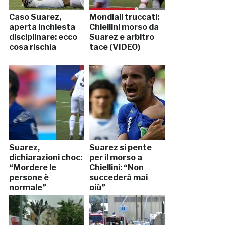
Caso Suarez,
Mondiali truccati:
aperta inchiesta
Chiellini morso da
disciplinare: ecco
Suarez e arbitro
cosa rischia
tace (VIDEO)
Suarez,
Suarez si pente
dichiarazioni choc:
per il morso a
“Mordere le
Chiellini: “Non
persone è
succederà mai
normale”
più”