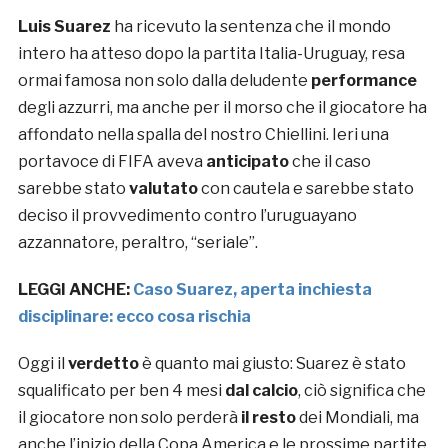
Luis Suarez
ha ricevuto la sentenza che il mondo
intero ha atteso dopo la partita Italia-Uruguay, resa
ormai famosa non solo dalla deludente
performance
degli azzurri, ma anche per il morso che il giocatore ha
affondato nella spalla del nostro Chiellini. Ieri una
portavoce di FIFA aveva
anticipato
che il caso
sarebbe stato
valutato
con cautela e sarebbe stato
deciso il provvedimento contro l’uruguayano
azzannatore, peraltro, “seriale”.
LEGGI ANCHE:
Caso Suarez, aperta inchiesta
disciplinare: ecco cosa rischia
Oggi il
verdetto
è quanto mai giusto: Suarez è stato
squalificato per ben 4 mesi
dal calcio
, ciò significa che
il giocatore non solo perderà
il resto
dei Mondiali, ma
anche l’inizio della Copa America e le prossime partite