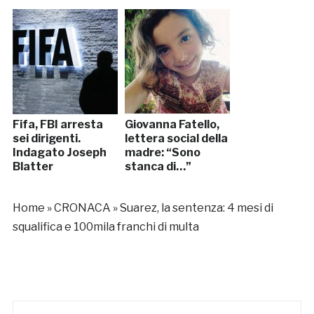
Fifa, FBI arresta
Giovanna Fatello,
sei dirigenti.
lettera social della
Indagato Joseph
madre: “Sono
Blatter
stanca di…”
Home
»
CRONACA
»
Suarez, la sentenza: 4 mesi di
squalifica e 100mila franchi di multa