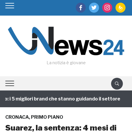
facebook
twitter
instagram
feedburn
La notizia è giovane
 i 5 migliori brand che stanno guidando il settore
1
CRONACA
,
PRIMO PIANO
Suarez, la sentenza: 4 mesi di