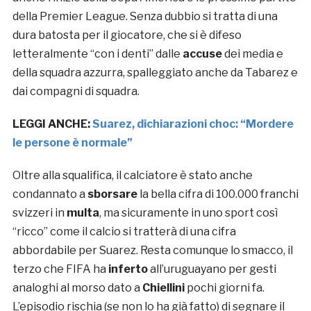
della Premier League. Senza dubbio si tratta di una
dura batosta per il giocatore, che si è difeso
letteralmente “con i denti” dalle
accuse
dei media e
della squadra azzurra, spalleggiato anche da Tabarez e
dai compagni di squadra.
LEGGI ANCHE:
Suarez, dichiarazioni choc: “Mordere
le persone è normale”
Oltre alla squalifica, il calciatore è stato anche
condannato a
sborsare
la bella cifra di 100.000 franchi
svizzeri in
multa
, ma sicuramente in uno sport così
“ricco” come il calcio si tratterà di una cifra
abbordabile per Suarez. Resta comunque lo smacco, il
terzo che FIFA ha
inferto
all’uruguayano per gesti
analoghi al morso dato a
Chiellini
pochi giorni fa.
L’episodio rischia (se non lo ha già fatto) di segnare il