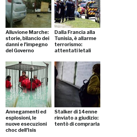
Alluvione Marche:
Dalla Francia alla
storie, bilancio dei
Tunisia, è allarme
danni e l’impegno
terrorismo:
del Governo
attentati letali
Annegamenti ed
Stalker di 14enne
esplosioni, le
rinviato a giudizio:
nuove esecuzioni
tentò di comprarla
choc dell’Isis