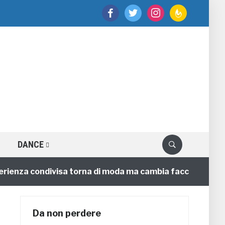
facebook
twitter
instagram
feedburner
DANCE
nza condivisa torna di moda ma cambia faccia
4 anni
Da non perdere