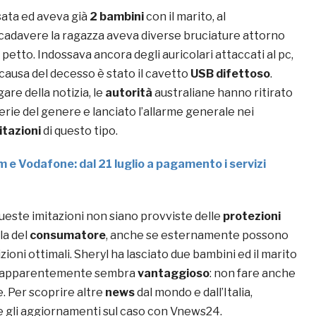
ata ed aveva già
2 bambini
con il marito, al
cadavere la ragazza aveva diverse bruciature attorno
l petto. Indossava ancora degli auricolari attaccati al pc,
causa del decesso è stato il cavetto
USB difettoso
.
gare della notizia, le
autorità
australiane hanno ritirato
erie del genere e lanciato l’allarme generale nei
itazioni
di questo tipo.
m e Vodafone: dal 21 luglio a pagamento i servizi
queste imitazioni non siano provviste delle
protezioni
la del
consumatore
, anche se esternamente possono
ioni ottimali. Sheryl ha lasciato due bambini ed il marito
e apparentemente sembra
vantaggioso
: non fare anche
e. Per scoprire altre
news
dal mondo e dall’Italia,
e gli aggiornamenti sul caso con Vnews24.