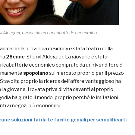
l Aldeguer, uccisa da un caricabatterie economico
adina nella provincia di Sidney è stata teatro della
una
28enne
: Sheryl Aldeguer. La giovane è stata
aricabatterie economico comprato da un rivenditore di
ltimamente
spopolano
sul mercato proprio per il prezzo
Stavolta proprio la ricerca dell’affare vantaggioso ha
 la giovane, trovata priva di vita davanti al proprio
agedia ha girato il mondo, proprio perché le imitazioni
enti ai negozi più economici.
cune soluzioni fai da te facili e geniali per semplificarti