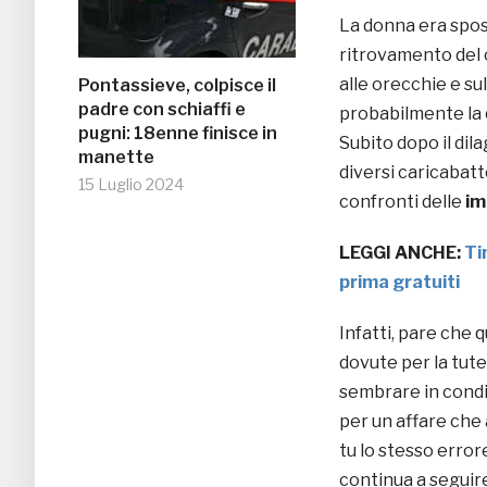
La donna era spos
ritrovamento del 
alle orecchie e su
Pontassieve, colpisce il
padre con schiaffi e
probabilmente la 
pugni: 18enne finisce in
Subito dopo il dila
manette
diversi caricabatt
15 Luglio 2024
confronti delle
im
LEGGI ANCHE:
Ti
prima gratuiti
Infatti, pare che 
dovute per la tute
sembrare in condiz
per un affare ch
tu lo stesso error
continua a seguir