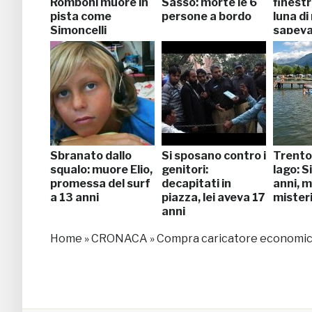
Romboni muore in
Sasso: morte le 6
finestr
pista come
persone a bordo
luna di
Simoncelli
sapeva
Sbranato dallo
Si sposano contro i
Trento,
squalo: muore Elio,
genitori:
lago: S
promessa del surf
decapitati in
anni, 
a 13 anni
piazza, lei aveva 17
mister
anni
Home
»
CRONACA
»
Compra caricatore economico 