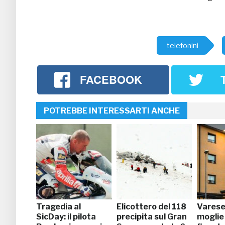
telefonini
FACEBOOK
POTREBBE INTERESSARTI ANCHE
Tragedia al
Elicottero del 118
Varese,
SicDay: il pilota
precipita sul Gran
moglie 