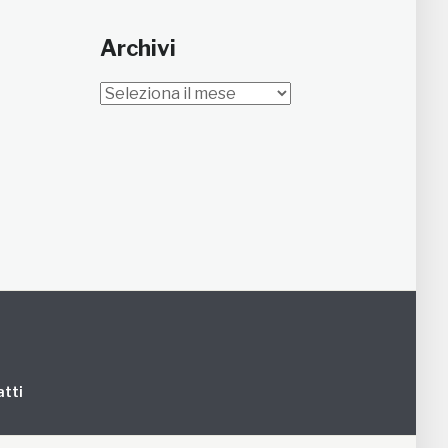
Archivi
Archivi
tti