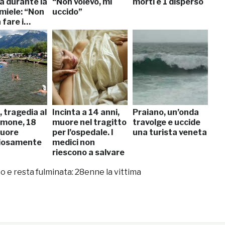
a durante la
“Non volevo, mi
morti e 1 disperso
 miele: “Non
uccido”
 fare i…
 tragedia al
Incinta a 14 anni,
Praiano, un’onda
imone, 18
muore nel tragitto
travolge e uccide
muore
per l’ospedale. I
una turista veneta
iosamente
medici non
riescono a salvare
il bimbo
e resta fulminata: 28enne la vittima