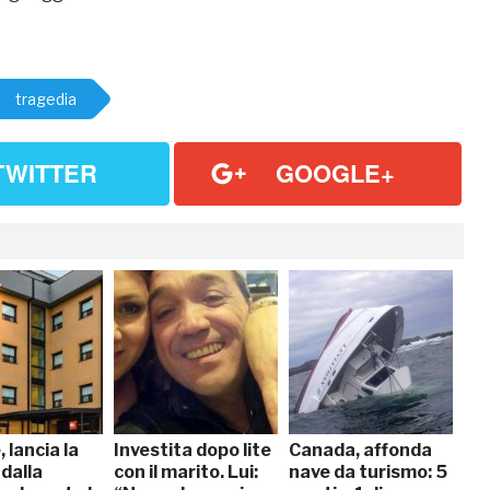
tragedia
TWITTER
GOOGLE+
 lancia la
Investita dopo lite
Canada, affonda
dalla
con il marito. Lui:
nave da turismo: 5