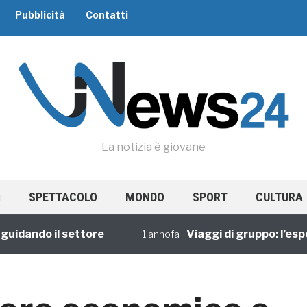
Pubblicità
Contatti
La notizia è giovane
SPETTACOLO
MONDO
SPORT
CULTURA
ando il settore
Viaggi di gruppo: l’esperie
1 annofa