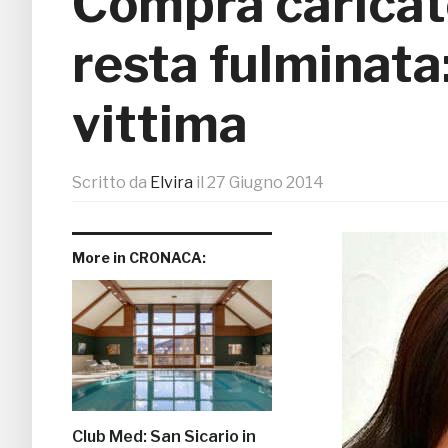
Compra caricat
resta fulminata
vittima
Scritto da
Elvira
il
27 Giugno 2014
More in CRONACA:
Club Med: San Sicario in