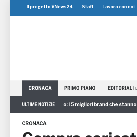
Il progetto VNews24
Staff
Lavora con noi
CRONACA
PRIMO PIANO
EDITORIALI
Viaggi di Gruppo: i 5 migliori brand che stanno guid
ULTIME NOTIZIE
CRONACA