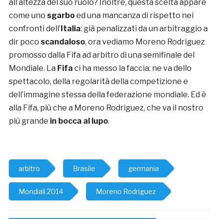
all’altezza del suo ruolo? Inoltre, questa scelta appare
come uno
sgarbo
ed una mancanza di rispetto nei
confronti dell’
Italia
: già penalizzati da un arbitraggio a
dir poco
scandaloso
, ora vediamo Moreno Rodriguez
promosso dalla Fifa ad arbitro di una semifinale del
Mondiale. La
Fifa
ci ha messo la faccia: ne va dello
spettacolo, della regolarità della competizione e
dell’immagine stessa della federazione mondiale. Ed è
alla Fifa, più che a Moreno Rodriguez, che va il nostro
più grande
in bocca al lupo
.
arbitro
Brasile
germania
Mondiali 2014
Moreno Rodriguez