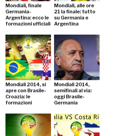
Mondiali, finale
Mondiali, alle ore
Germania-
21 la finale: tutto
Argentina: ecco le
su Germania e
formazioni ufficiali
Argentina
Mondiali 2014, si
Mondiali 2014,
apre con Brasile-
semifinali al via:
Croazia: le
oggi Brasile-
formazioni
Germania