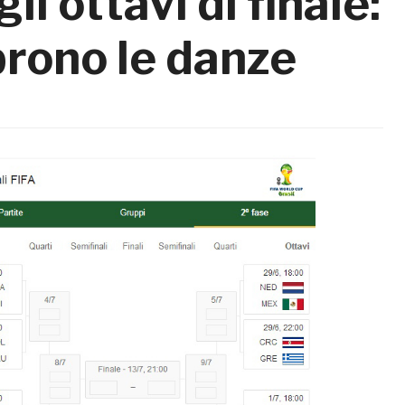
li ottavi di finale:
prono le danze