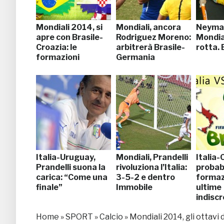
Mondiali 2014, si
Mondiali, ancora
Neymar
apre con Brasile-
Rodriguez Moreno:
Mondial
Croazia: le
arbitrerà Brasile-
rotta. 
formazioni
Germania
Italia-Uruguay,
Mondiali, Prandelli
Italia-
Prandelli suona la
rivoluziona l’Italia:
probabi
carica: “Come una
3-5-2 e dentro
formaz
finale”
Immobile
ultime
indiscr
Home
»
SPORT
»
Calcio
»
Mondiali 2014, gli ottavi 