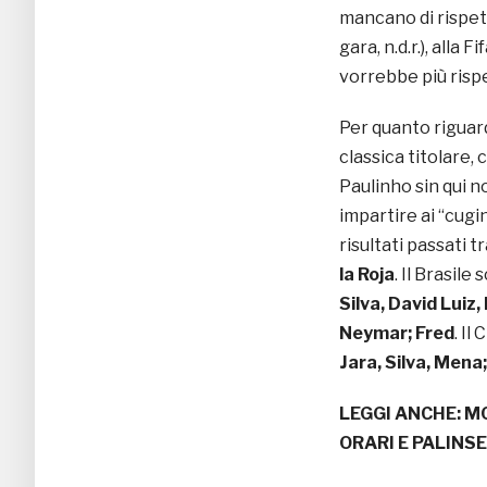
mancano di rispett
gara, n.d.r.), alla 
vorrebbe più risp
Per quanto riguar
classica titolare, 
Paulinho sin qui non
impartire ai “cugi
risultati passati t
la Roja
. Il Brasile
Silva, David Luiz
Neymar; Fred
. Il
Jara, Silva, Mena
LEGGI ANCHE:
MO
ORARI E PALINS