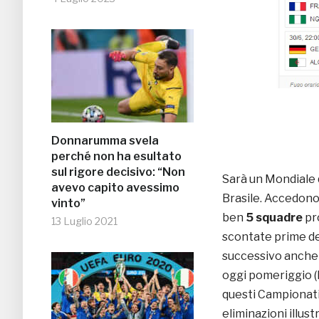
Donnarumma svela
perché non ha esultato
sul rigore decisivo: “Non
Sarà un Mondiale q
avevo capito avessimo
Brasile. Accedono i
vinto”
ben
5 squadre
pro
13 Luglio 2021
scontate prime de
successivo anche
oggi pomeriggio (l
questi Campionati 
eliminazioni illust