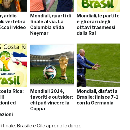
, addio
Mondiali, quarti di
Mondiali, le partite
i: vertebra
finale al via. La
e gli orari degli
Ecco il video
Colombia sfida
ottavi trasmessi
Neymar
dalla Rai
Costa Rica:
Mondiali 2014,
Mondiali, disfatta
li
favoriti e outsider:
Brasile: finisce 7-1
ioni ed
chi può vincere la
con la Germania
Coppa
ezioni
di finale: Brasile e Cile aprono le danze