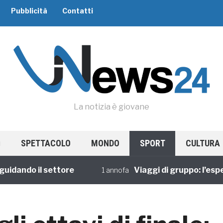
Pubblicità
Contatti
La notizia è giovane
SPETTACOLO
MONDO
SPORT
CULTURA
ndo il settore
Viaggi di gruppo: l’esperien
1 annofa