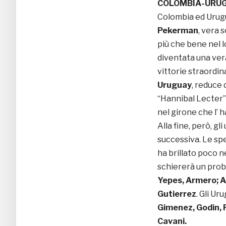
COLOMBIA-URUG
Colombia ed Urugua
Pekerman
, vera 
più che bene nel l
diventata una ver
vittorie straordin
Uruguay
, reduce 
“Hannibal Lecter” 
nel girone che l’ h
Alla fine, però, gli
successiva. Le sp
ha brillato poco n
schiererà un prob
Yepes, Armero; Ag
Gutierrez
. Gli U
Gimenez, Godin, P
Cavani.