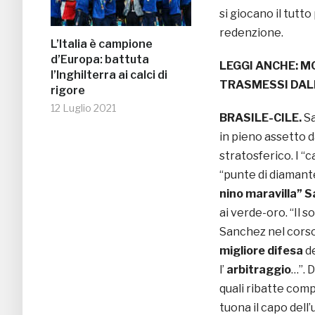
si giocano il tutto
redenzione.
L’Italia è campione
d’Europa: battuta
LEGGI ANCHE:
MO
l’Inghilterra ai calci di
TRASMESSI DAL
rigore
12 Luglio 2021
BRASILE-CILE.
Sa
in pieno assetto d
stratosferico. I “
“punte di diamant
nino maravilla” 
ai verde-oro. “Il 
Sanchez nel corso 
migliore difesa
de
l’
arbitraggio
…”. 
quali ribatte comp
tuona il capo dell