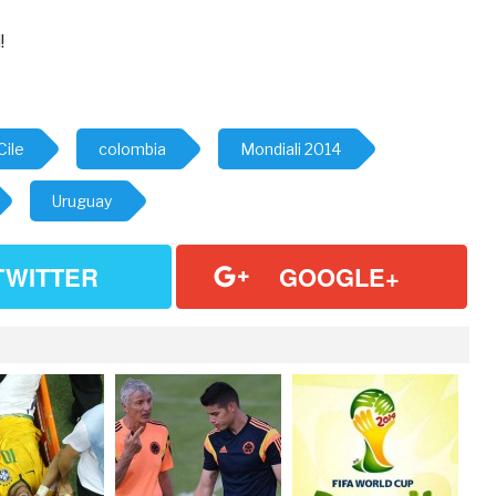
!
Cile
colombia
Mondiali 2014
Uruguay
TWITTER
GOOGLE+