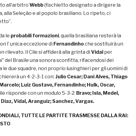
o all’arbitro
Webb
(fischietto designato a dirigere la
Fifa, alla Seleção e al popolo brasiliano. Lo ripeto, ci
etto”.
da le
probabili formazioni
, quella brasiliana resterà la
con l’ unica eccezione di
Fernandinho
che sostituirà un
 rilevato. Il Cile si affiderà alla grinta di
Vidal
per
ni” del Brasile una sonora sconfitta, rifacendosi dei
ra le due squadre, non proprio lusinghieri per gli uomini di
 schiererà un 4-2-3-1 con:
Julio Cesar; Dani Alves, Thiago
, Marcelo; Luiz Gustavo, Fernandinho; Hulk, Oscar,
 Cile risponde con un modulo 5-3-2:
Bravo; Isla, Medel,
; Diaz, Vidal, Aranguiz; Sanchez, Vargas.
NDIALI, TUTTE LE PARTITE TRASMESSE DALLA RAI:
ESTO