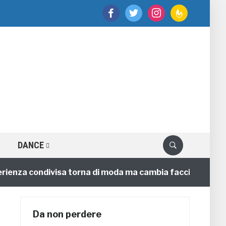
facebook
twitter
instagram
feedburner
DANCE
za condivisa torna di moda ma cambia faccia
4 annifa
Da non perdere