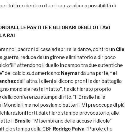
 per tutto: o dentro o fuori, senza alcuna possibilità di
NDIALI, LE PARTITE E GLI ORARI DEGLI OTTAVI
LA RAI
ranno i padroni di casa ad aprire le danze, contro un
Cile
a guerra, reduce da un girone eliminatorio a dir poco
calciofili” attendono il duello in campo tra due autentiche
e” del calcio sud americano:
Neymar
da una parte,
“el
Sanchez
dall’ altra. I cileni si dicono pronti a dar battaglia
sogno mondiale resta intatto”, ha dichiarato proprio
della conferenza stampa di rito. “Il Brasile ha la
i Mondiali, ma noi possiamo batterli. Mi preoccupa di più
Dichiarazioni forti, dal chiaro stampo provocatorio, alle
atto il
Brasile
. “Mi sembrano delle accuse ridicole”
’ufficio stampa della CBF
Rodrigo Paiva
. “Parole che