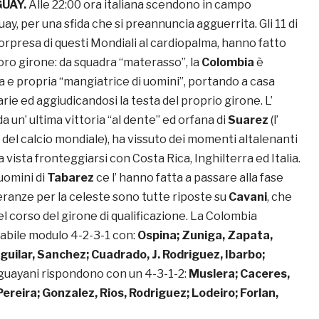
UAY.
Alle 22:00 ora italiana scendono in campo
y, per una sfida che si preannuncia agguerrita. Gli 11 di
sorpresa di questi Mondiali al cardiopalma, hanno fatto
oro girone: da squadra “materasso”, la
Colombia
è
a e propria “mangiatrice di uomini”, portando a casa
arie ed aggiudicandosi la testa del proprio girone. L’
da un’ ultima vittoria “al dente” ed orfana di
Suarez
(l’
del calcio mondiale), ha vissuto dei momenti altalenanti
a vista fronteggiarsi con Costa Rica, Inghilterra ed Italia.
 uomini di
Tabarez
ce l’ hanno fatta a passare alla fase
eranze per la celeste sono tutte riposte su
Cavani
, che
el corso del girone di qualificazione. La Colombia
abile modulo 4-2-3-1 con:
Ospina; Zuniga, Zapata,
uilar, Sanchez; Cuadrado, J. Rodriguez, Ibarbo;
ruguayani rispondono con un 4-3-1-2:
Muslera; Caceres,
ereira; Gonzalez, Rios, Rodriguez; Lodeiro; Forlan,