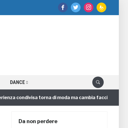
facebook
twitter
instagram
feedburner
DANCE
nza condivisa torna di moda ma cambia faccia
4 annif
Da non perdere