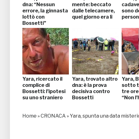
dna: “Nessun
mente: beccato
cadave
errore, la ginnasta
dalle telecamere,
sono d
lottò con
quel giorno era lì
perso
Bossetti”
Yara, ricercato il
Yara, trovato altro
Yara, 
complice di
dna: è la prova
sotto t
Bossetti: l’ipotesi
decisiva contro
tre ore
su uno straniero
Bossetti
“Non l’
Home
»
CRONACA
»
Yara, spunta una data misteri