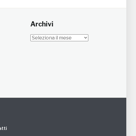
Archivi
Archivi
tti