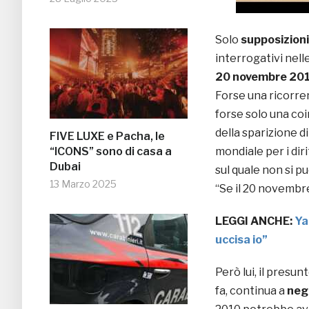
Solo
supposizioni
interrogativi nelle
20 novembre 20
Forse una ricorren
forse solo una co
della sparizione d
FIVE LUXE e Pacha, le
“ICONS” sono di casa a
mondiale per i dirit
Dubai
sul quale non si p
13 Marzo 2025
“Se il 20 novembre
LEGGI ANCHE:
Ya
uccisa io”
Però lui, il pres
fa, continua a
neg