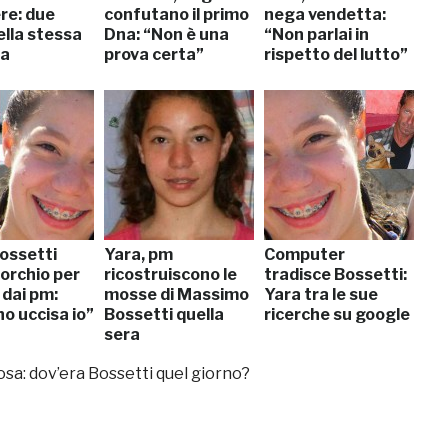
re: due
confutano il primo
nega vendetta:
ella stessa
Dna: “Non è una
“Non parlai in
na
prova certa”
rispetto del lutto”
Bossetti
Yara, pm
Computer
orchio per
ricostruiscono le
tradisce Bossetti:
 dai pm:
mosse di Massimo
Yara tra le sue
ho uccisa io”
Bossetti quella
ricerche su google
sera
osa: dov’era Bossetti quel giorno?