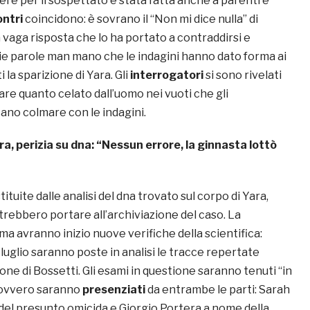
re per il sospettato è stata fatta anche a parenti e
ontri
coincidono: è sovrano il “N
on mi dice nulla” di
a vaga risposta che lo ha portato a contraddirsi e
ie parole man mano che le indagini hanno dato forma ai
 la sparizione di Yara. Gli
interrogatori
si sono rivelati
lare quanto celato dall’uomo nei vuoti che gli
ano colmare con le indagini.
ra, perizia su dna: “Nessun errore, la ginnasta lottò
ituite dalle analisi del dna trovato sul corpo di Yara,
trebbero portare all’archiviazione del caso. La
ma avranno inizio nuove verifiche della scientifica:
luglio saranno poste in analisi le tracce repertate
gone di Bossetti. Gli esami in questione saranno tenuti “in
 ovvero saranno
presenziati
da entrambe le parti: Sarah
 del presunto omicida e Giorgio Portera a nome della