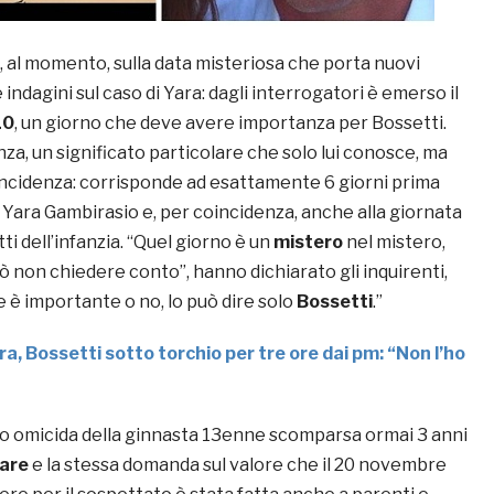
, al momento, sulla data misteriosa che porta nuovi
 indagini sul caso di Yara: dagli interrogatori è emerso il
10
, un giorno che deve avere importanza per Bossetti.
za, un significato particolare che solo lui conosce, ma
incidenza: corrisponde ad esattamente 6 giorni prima
i Yara Gambirasio e, per coincidenza, anche alla giornata
ti dell’infanzia. “
Quel giorno è un
mistero
nel mistero,
uò non chiedere conto”, hanno dichiarato gli inquirenti,
 è importante o no, lo può dire solo
Bossetti
.”
ra, Bossetti sotto torchio per tre ore dai pm: “Non l’ho
unto omicida della ginnasta 13enne scomparsa ormai 3 anni
are
e la stessa domanda sul valore che il 20 novembre