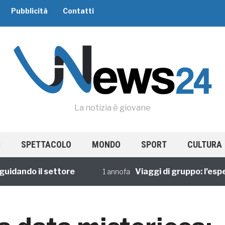
Pubblicità
Contatti
La notizia è giovane
SPETTACOLO
MONDO
SPORT
CULTURA
ndo il settore
Viaggi di gruppo: l’esperie
1 annofa