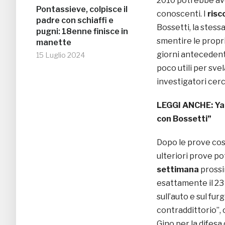
2010 potrebbe ave
Pontassieve, colpisce il
conoscenti. I
risc
padre con schiaffi e
Bossetti, la stess
pugni: 18enne finisce in
smentire le propr
manette
giorni antecedenti
15 Luglio 2024
poco utili per sve
investigatori cerc
LEGGI ANCHE:
Ya
con Bossetti”
Dopo le prove cost
ulteriori prove po
settimana
prossi
esattamente il 23 
sull’auto e sul fur
contraddittorio”,
Gino per la difesa