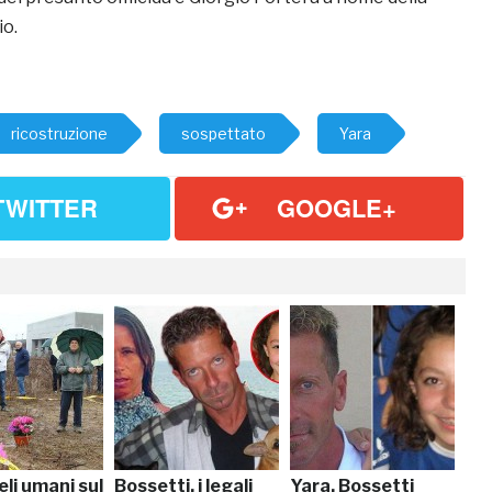
io.
ricostruzione
sospettato
Yara
TWITTER
GOOGLE+
eli umani sul
Bossetti, i legali
Yara, Bossetti