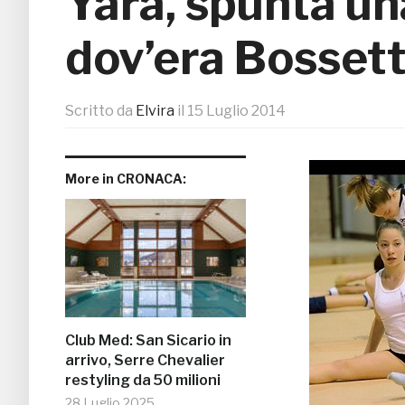
Yara, spunta un
dov’era Bossett
Scritto da
Elvira
il
15 Luglio 2014
More in CRONACA:
Club Med: San Sicario in
arrivo, Serre Chevalier
restyling da 50 milioni
28 Luglio 2025