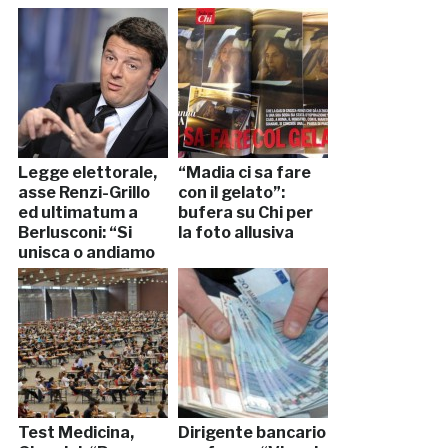
Baretta:
“Provvedimento
equilibrato”
Legge elettorale,
“Madia ci sa fare
asse Renzi-Grillo
con il gelato”:
ed ultimatum a
bufera su Chi per
Berlusconi: “Si
la foto allusiva
unisca o andiamo
avanti da soli”
Test Medicina,
Dirigente bancario