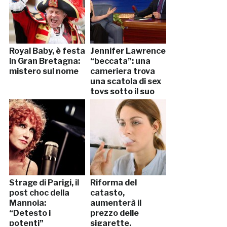
Royal Baby, è festa
Jennifer Lawrence
in Gran Bretagna:
“beccata”: una
mistero sul nome
cameriera trova
una scatola di sex
toys sotto il suo
letto (VIDEO)
Strage di Parigi, il
Riforma del
post choc della
catasto,
Mannoia:
aumenterà il
“Detesto i
prezzo delle
potenti”
sigarette.