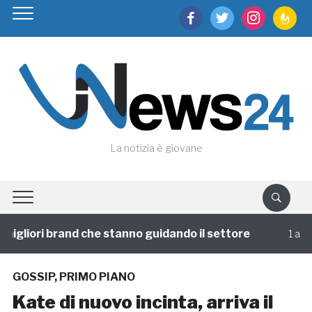
facebook
twitter
instagram
feedburn
La notizia è giovane
igliori brand che stanno guidando il settore
1 annofa
GOSSIP
,
PRIMO PIANO
Kate di nuovo incinta, arriva il