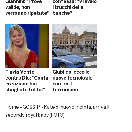
Giannini: “Prove
confessa: “Vi svelo
valide, non
i trucchi delle
verranno ripetute”
banche”
Flavia Vento
Giubileo: ecco le
contro Dio: “Con la
nuove tecnologie
creazione hai
contro il
sbagliato tutto!”
terrorismo
Home
»
GOSSIP
»
Kate di nuovo incinta, arriva il
secondo royal baby (FOTO)