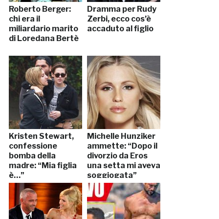
Roberto Berger:
Dramma per Rudy
chi era il
Zerbi, ecco cos’è
miliardario marito
accaduto al figlio
di Loredana Bertè
Kristen Stewart,
Michelle Hunziker
confessione
ammette: “Dopo il
bomba della
divorzio da Eros
madre: “Mia figlia
una setta mi aveva
è…”
soggiogata”