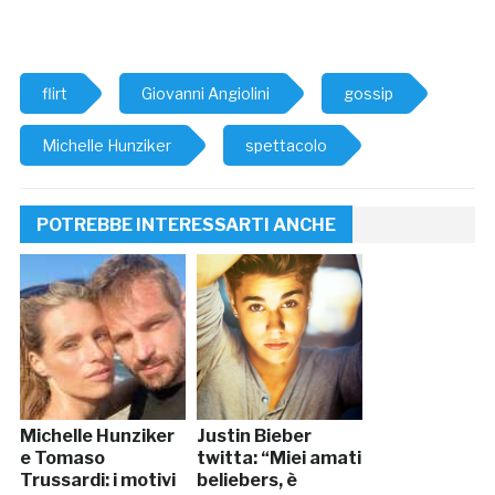
flirt
Giovanni Angiolini
gossip
Michelle Hunziker
spettacolo
POTREBBE INTERESSARTI ANCHE
Michelle Hunziker
Justin Bieber
e Tomaso
twitta: “Miei amati
Trussardi: i motivi
beliebers, è