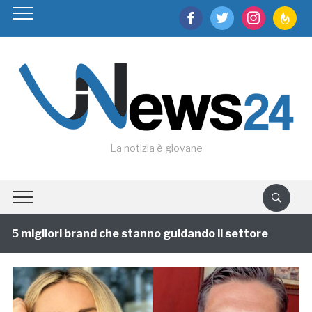
facebook
twitter
instagram
feedburn
La notizia è giovane
 migliori brand che stanno guidando il settore
1 anno