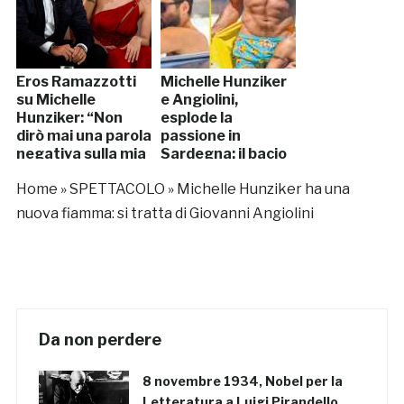
Eros Ramazzotti
Michelle Hunziker
su Michelle
e Angiolini,
Hunziker: “Non
esplode la
dirò mai una parola
passione in
negativa sulla mia
Sardegna: il bacio
ex moglie”
Home
»
SPETTACOLO
»
Michelle Hunziker ha una
nuova fiamma: si tratta di Giovanni Angiolini
Da non perdere
8 novembre 1934, Nobel per la
Letteratura a Luigi Pirandello