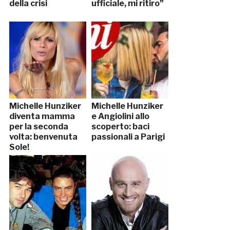
della crisi
ufficiale, mi ritiro”
Michelle Hunziker
Michelle Hunziker
diventa mamma
e Angiolini allo
per la seconda
scoperto: baci
volta: benvenuta
passionali a Parigi
Sole!