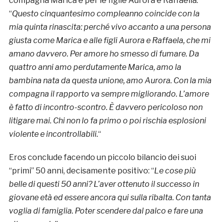
compagna Marica e per le figlie Aurora e Raffaella:
“
Questo cinquantesimo compleanno coincide con la
mia quinta rinascita: perché vivo accanto a una persona
giusta come Marica e alle figli Aurora e Raffaela, che mi
amano davvero. Per amore ho smesso di fumare. Da
quattro anni amo perdutamente Marica, amo la
bambina nata da questa unione, amo Aurora. Con la mia
compagna il rapporto va sempre migliorando. L’amore
è fatto di incontro-scontro. È davvero pericoloso non
litigare mai. Chi non lo fa primo o poi rischia esplosioni
violente e incontrollabili.
“
Eros conclude facendo un piccolo bilancio dei suoi
“primi” 50 anni, decisamente positivo: “
Le cose più
belle di questi 50 anni? L’aver ottenuto il successo in
giovane età ed essere ancora qui sulla ribalta. Con tanta
voglia di famiglia. Poter scendere dal palco e fare una