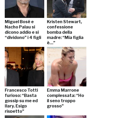
Miguel Bosé e
Kristen Stewart,
Nacho Palau si
confessione
dicono addio e si
bomba della
“dividono” i 4 figli
madre: “Mia figlia
è…”
Francesco Totti
Emma Marrone
furioso: “Basta
complessata: “Ho
gossip su me ed
il seno troppo
Ilary. Esigo
grosso”
rispetto”