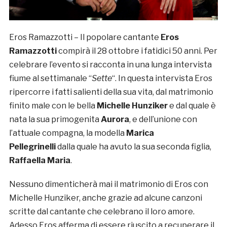
Eros Ramazzotti – Il popolare cantante
Eros
Ramazzotti
compirà il 28 ottobre i fatidici 50 anni. Per
celebrare l’evento si racconta in una lunga intervista
fiume al settimanale “
Sette
“. In questa intervista Eros
ripercorre i fatti salienti della sua vita, dal matrimonio
finito male con le bella
Michelle Hunziker
e dal quale è
nata la sua primogenita
Aurora
, e dell’unione con
l’attuale compagna, la modella
Marica
Pellegrinelli
dalla quale ha avuto la sua seconda figlia,
Raffaella Maria
.
Nessuno dimenticherà mai il matrimonio di Eros con
Michelle Hunziker, anche grazie ad alcune canzoni
scritte dal cantante che celebrano il loro amore.
Adesso Eros afferma di essere riuscito a recuperare il