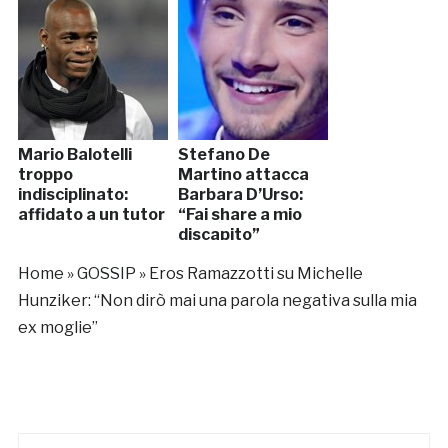
Mario Balotelli
Stefano De
troppo
Martino attacca
indisciplinato:
Barbara D’Urso:
affidato a un tutor
“Fai share a mio
discapito”
Home
»
GOSSIP
»
Eros Ramazzotti su Michelle
Hunziker: “Non dirò mai una parola negativa sulla mia
ex moglie”