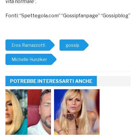
vita normale
”.
Fonti: “Spettegola.com” “Gossipfanpage” “Gossipblog”
Eros Ramazzotti
gossip
Michelle Hunziker
POTREBBE INTERESSARTI ANCHE