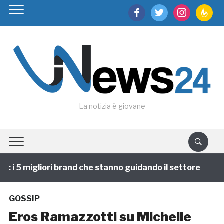
facebook
twitter
instagram
feedburn
La notizia è giovane
i 5 migliori brand che stanno guidando il settore
1 a
GOSSIP
Eros Ramazzotti su Michelle