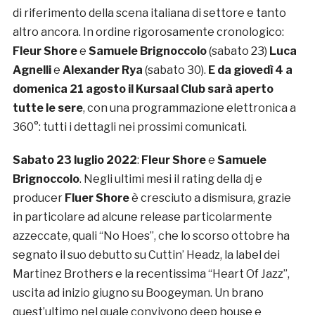
di riferimento della scena italiana di settore e tanto
altro ancora. In ordine rigorosamente cronologico:
Fleur Shore
e
Samuele Brignoccolo
(sabato 23)
Luca
Agnelli
e
Alexander Rya
(sabato 30).
E da giovedì 4 a
domenica 21 agosto il Kursaal Club sarà aperto
tutte le sere
, con una programmazione elettronica a
360°: tutti i dettagli nei prossimi comunicati.
Sabato 23 luglio 2022
:
Fleur Shore
e
Samuele
Brignoccolo
. Negli ultimi mesi il rating della dj e
producer
Fluer Shore
è cresciuto a dismisura, grazie
in particolare ad alcune release particolarmente
azzeccate, quali “No Hoes”, che lo scorso ottobre ha
segnato il suo debutto su Cuttin’ Headz, la label dei
Martinez Brothers e la recentissima “Heart Of Jazz”,
uscita ad inizio giugno su Boogeyman. Un brano
quest’ultimo nel quale convivono deep house e