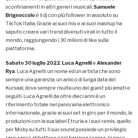
sconfinamenti in altri generi musicali.
Samuele
Brignoccolo
è il dj con più follower in assoluto su
TikTok Italia, Grazie ai suoi mix e ai suoi mashup ha
saputo creare vari trend divenuti virali in tutto il
mondo, raggiungendo i 30 milioni di like sulla
piattaforma.
Sabato 30 luglio 2022
:
Luca Agnelli
e
Alexander
Rya
. Luca Agnelli: un nome ed un artista che sono
sempre una garanzia, un amico di lunga data del
Kursaal, dove sempre risulta uno dei guest più amati e
seguiti. Luca Agnelli da oltre dieci anni è un
riferimento totale nel panorama elettronico
internazionale, grazie ai suoi set in giro per il mondo, le
produzioni con la sua label Etruria e i suoi remix, quello
per Moby su tutti. Il suo sound possiede un privilegio
raro: saper abbattere ogni barriera sonora. In poco