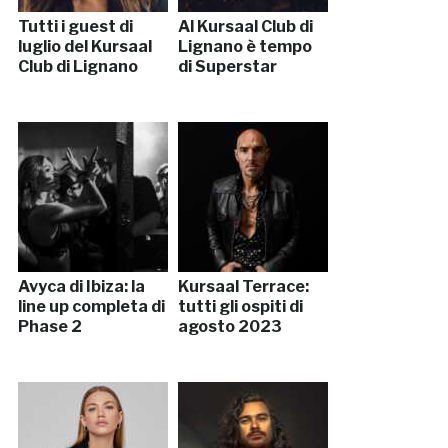
Tutti i guest di
Al Kursaal Club di
luglio del Kursaal
Lignano è tempo
Club di Lignano
di Superstar
Avyca di Ibiza: la
Kursaal Terrace:
line up completa di
tutti gli ospiti di
Phase 2
agosto 2023