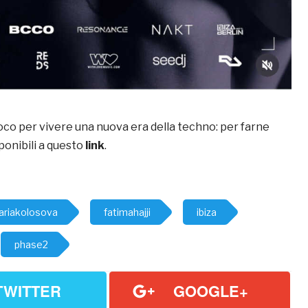
o per vivere una nuova era della techno: per farne
sponibili a questo
link
.
ariakolosova
fatimahajji
ibiza
phase2
TWITTER
GOOGLE+