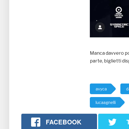
Manca davvero poc
parte, biglietti di
avyca
d
lucaagnelli
FACEBOOK