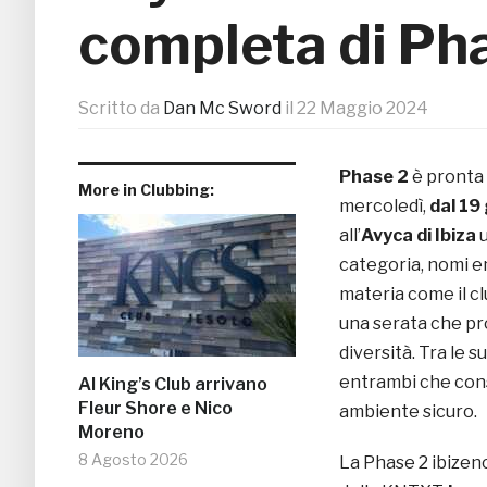
completa di Ph
Scritto da
Dan Mc Sword
il
22 Maggio 2024
Phase 2
è pronta 
More in Clubbing:
mercoledì,
dal 19
all’
Avyca di Ibiza
categoria, nomi em
materia come il cl
una serata che pr
diversità. Tra le su
entrambi che cons
Al King’s Club arrivano
Fleur Shore e Nico
ambiente sicuro.
Moreno
8 Agosto 2026
La Phase 2 ibizenc