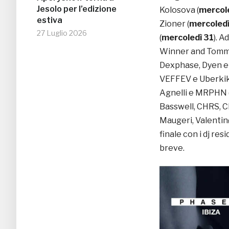
Jesolo per l’edizione
Kolosova (
mercole
estiva
Zioner
(
mercoled
27 Luglio 2026
(
mercoledì 31
). A
Winner and Tomm
Dexphase, Dyen e
VEFFEV e Uberkik
Agnelli e MRPHN 
Basswell, CHRS, C
Maugeri, Valentin
finale con i dj re
breve.