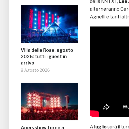
della KNTXT,
Lee 
alterneranno Cera 
Agnelli e tanti alt
Villa delle Rose, agosto
2026: tutti i guest in
arrivo
8 Agosto 2026
A
luglio
sarà il tu
Aperyshow torna a