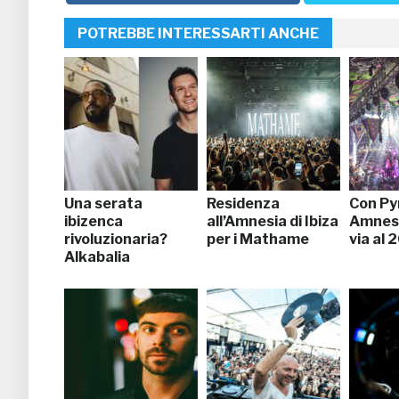
POTREBBE INTERESSARTI ANCHE
Una serata
Residenza
Con Py
ibizenca
all’Amnesia di Ibiza
Amnesia
rivoluzionaria?
per i Mathame
via al 
Alkabalia