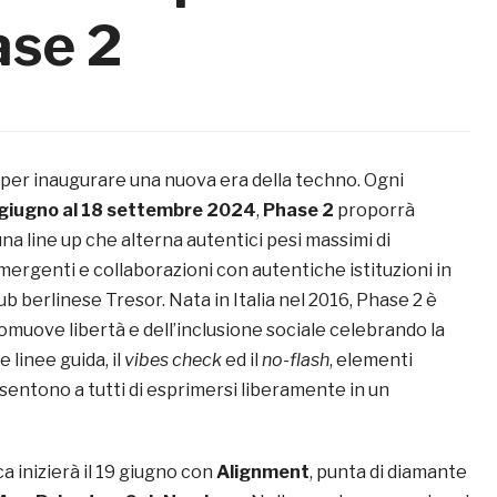
ase 2
per inaugurare una nuova era della techno. Ogni
 giugno al 18 settembre 2024
,
Phase 2
proporrà
una line up che alterna autentici pesi massimi di
ergenti e collaborazioni con autentiche istituzioni in
ub berlinese Tresor. Nata in Italia nel 2016, Phase 2 è
omuove libertà e dell’inclusione sociale celebrando la
e linee guida, il
vibes check
ed il
no-flash
, elementi
entono a tutti di esprimersi liberamente in un
a inizierà il 19 giugno con
Alignment
, punta di diamante