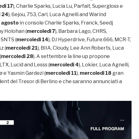
dì 17
), Charlie Sparks, Lucia Lu, Parfait, Supergloss e
ì 24
), 6ejou, 753, Carl, Luca Agnelli and Warind
d
agosto
in console Charlie Sparks, Franck, Seedj
y Holohan (
mercoledì 7
), Barbara Lago, CHRS,
 SNTS (
mercoledì 14
), DJ Hyperdrive, Future.666, MCR-T,
z (
mercoledì 21
), BIIA, Cloudy, Lee Ann Roberts, Luca
(
mercoledì 28
). A settembre la line up propone
LTX, Lucid and Lesss (
mercoledì 4
), Lokier, Luca Agnelli,
ø e Yasmin Gardezi (
mercoledì 11
),
mercoledì 18
gran
sident del Tresor di Berlino e che saranno annunciati a