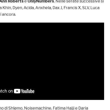
Ann Roberts
e
OnlyNumbers
. Nelle serate successive si
Khin, Dyen, Acida, Anxhela, Dax J, Francis X, SLV, Luca
ri ancora.
rno di Shlømo, Noisemachine, Fatima Hajji e Daria