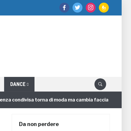
facebook
twitter
instagram
feedburner
DANCE
condivisa torna di moda ma cambia faccia
C
4 annifa
Da non perdere