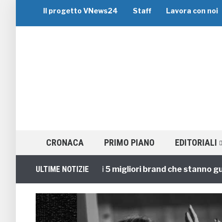
Il progetto VNews24
Staff
Lavora con noi
CRONACA
PRIMO PIANO
EDITORIALI
Viaggi di Gruppo: i 5 migliori brand che stanno guidando
ULTIME NOTIZIE