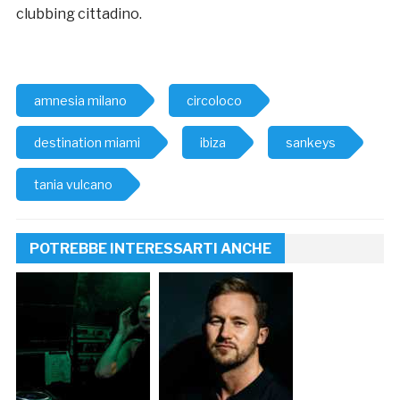
clubbing cittadino.
amnesia milano
circoloco
destination miami
ibiza
sankeys
tania vulcano
POTREBBE INTERESSARTI ANCHE