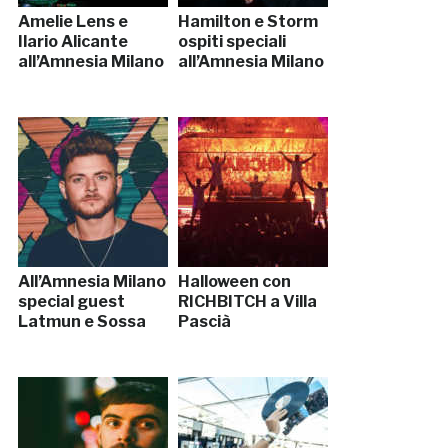
Amelie Lens e
Hamilton e Storm
Ilario Alicante
ospiti speciali
all’Amnesia Milano
all’Amnesia Milano
All’Amnesia Milano
Halloween con
special guest
RICHBITCH a Villa
Latmun e Sossa
Pascià