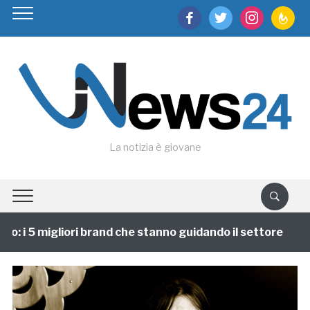
facebook
twitter
instagram
feedburn
La notizia è giovane
: i 5 migliori brand che stanno guidando il settore