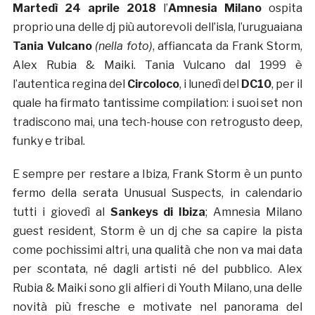
Martedì 24 aprile 2018
l’
Amnesia Milano
ospita
proprio una delle dj più autorevoli dell’isla, l’uruguaiana
Tania Vulcano
(nella foto)
, affiancata da Frank Storm,
Alex Rubia & Maiki. Tania Vulcano dal 1999 è
l’autentica regina del
Circoloco
, i lunedì del
DC10
, per il
quale ha firmato tantissime compilation: i suoi set non
tradiscono mai, una tech-house con retrogusto deep,
funky e tribal.
E sempre per restare a Ibiza, Frank Storm è un punto
fermo della serata Unusual Suspects, in calendario
tutti i giovedì al
Sankeys di Ibiza
; Amnesia Milano
guest resident, Storm è un dj che sa capire la pista
come pochissimi altri, una qualità che non va mai data
per scontata, né dagli artisti né del pubblico. Alex
Rubia & Maiki sono gli alfieri di Youth Milano, una delle
novità più fresche e motivate nel panorama del