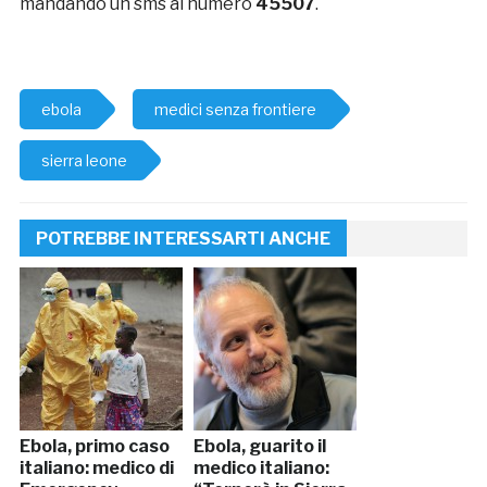
mandando un sms al numero
45507
.
ebola
medici senza frontiere
sierra leone
POTREBBE INTERESSARTI ANCHE
Ebola, primo caso
Ebola, guarito il
italiano: medico di
medico italiano: