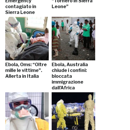
Emergency
“Tornerò in Sierra
contagiato in
Leone”
Sierra Leone
Ebola, Oms: “Oltre
Ebola, Australia
mille le vittime”.
chiude i confini:
Allerta in Italia
bloccata
immigrazione
dall’Africa