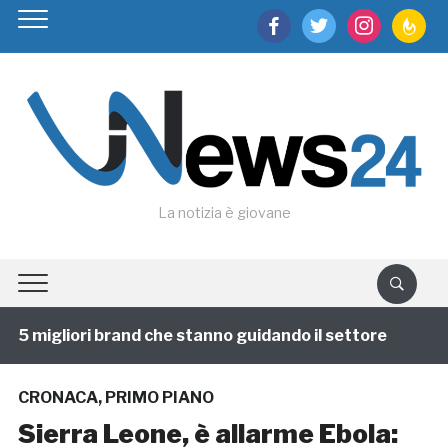
facebook
twitter
instagram
feedburn
La notizia è giovane
 migliori brand che stanno guidando il settore
1 ann
CRONACA
,
PRIMO PIANO
Sierra Leone, è allarme Ebola: