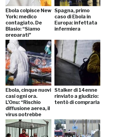
Ebola colpisce New
Spagna, primo
York: medico
caso di Ebola in
contagiato. De
Europa: infettata
Blasio: “Siamo
infermiera
preparati”
Ebola, cinque nuovi
Stalker di 14enne
casi ogni ora.
rinviato a giudizio:
L’Onu: “Rischio
tentò di comprarla
diffusione aerea, il
virus potrebbe
mutare”