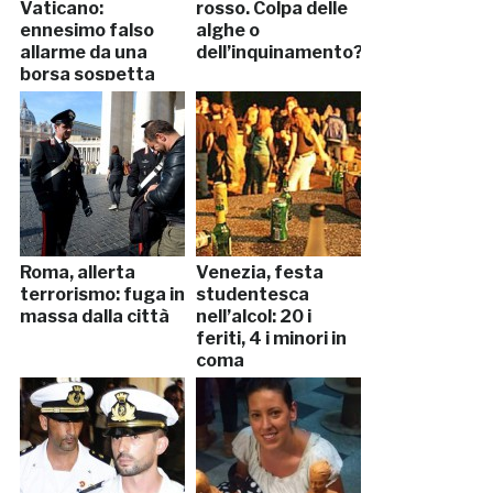
Vaticano:
rosso. Colpa delle
ennesimo falso
alghe o
allarme da una
dell’inquinamento?
borsa sospetta
Roma, allerta
Venezia, festa
terrorismo: fuga in
studentesca
massa dalla città
nell’alcol: 20 i
feriti, 4 i minori in
coma