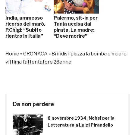
India, ammesso
Palermo, sit-in per
ricorso dei marò.
Tania uccisa dal
P.Chigi: “Subito
pirata. La madre:
rientro in Italia”
“Deve morire”
Home
»
CRONACA
»
Brindisi, piazza la bomba e muore:
vittima l’attentatore 28enne
Da non perdere
8 novembre 1934, Nobel per la
Letteratura a Luigi Pirandello