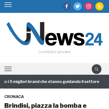
facebook
twitter
instagram
feedburn
La notizia è giovane
 i 5 migliori brand che stanno guidando il settore
1
CRONACA
Brindisi, piazza la bomba e