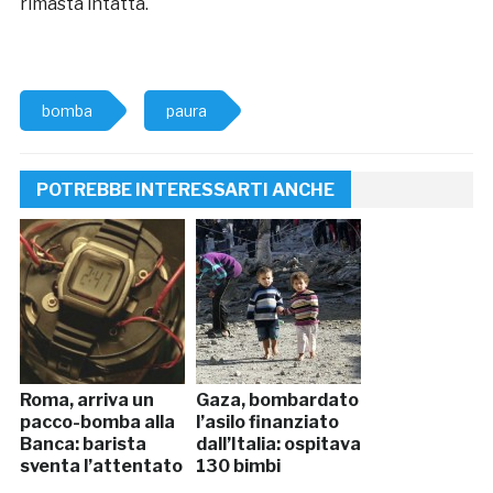
rimasta intatta.
bomba
paura
POTREBBE INTERESSARTI ANCHE
Roma, arriva un
Gaza, bombardato
pacco-bomba alla
l’asilo finanziato
Banca: barista
dall’Italia: ospitava
sventa l’attentato
130 bimbi