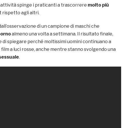
 attività spinge i praticanti a trascorrere
molto più
rispetto agli altri.
a dall’osservazione di un campione di maschi che
porno
almeno una volta a settimana. Il risultato finale,
te di spiegare perché moltissimi uomini continuano a
n film a luci rosse, anche mentre stanno svolgendo una
 sessuale
.