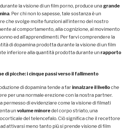
, durante la visione di un film porno, produce una
grande
mina
. Per chi non lo sapesse, tale sostanza è un
e che svolge molte funzioni all’interno del nostro
mente al comportamento, alla cognizione, al movimento
 sonno ed all’apprendimenti. Per farvi comprendere la
ntità di dopamina prodotta durante la visione di un film
e inferiore alla quantità prodotta durante un
rapporto
e di picche: i cinque passi verso il fallimento
oduzione di dopamina tende a far
innalzare il livello
che
re per una normale erezione con la nostra partner.
 ha permesso di evidenziare come la visione di filmati
senta un
volume minore
del corpo striato, una
orticale del telencefalo. Ciò significa che il recettore
ad attivarsi meno tanto più si prende visione di film