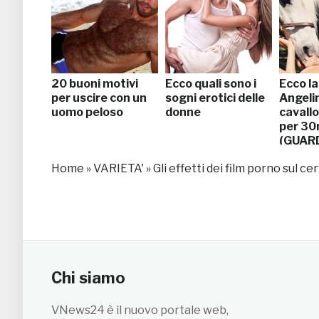
20 buoni motivi
Ecco quali sono i
Ecco la
per uscire con un
sogni erotici delle
Angelin
uomo peloso
donne
cavallo
per 30m
(GUAR
Home
»
VARIETA'
»
Gli effetti dei film porno sul cer
Chi siamo
VNews24 è il nuovo portale web,