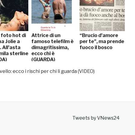
 foto hot di
Attrice di un
“Brucio d’amore
a Jolie a
famoso telefilm è
per te”, ma prende
. All’asta
dimagritissima,
fuoco il bosco
ila sterline
ecco chi è
DA)
(GUARDA)
vello: ecco i rischi per chi li guarda (VIDEO)
Tweets by VNews24