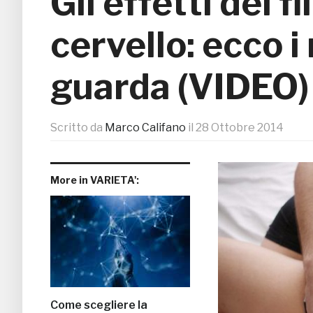
Gli effetti dei f
cervello: ecco i 
guarda (VIDEO)
Scritto da
Marco Califano
il
28 Ottobre 2014
More in VARIETA':
Come scegliere la