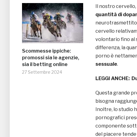
Il nostro cervello
quantità di dopa
neurotrasmettitor
cervello relativa
volontario fino al
differenza, la qua
Scommesse ippiche:
porno è nettament
promossi sia le agenzie,
sessuale
.
sia il betting online
27 Settembre 2024
LEGGI ANCHE:
Du
Questa grande pr
bisogna raggiunge
Inoltre, lo studio
pornografici pre
componente sottoc
del piacere tende 