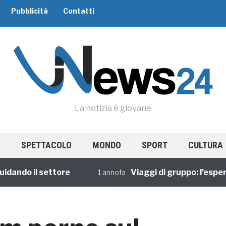
Pubblicità
Contatti
La notizia è giovane
SPETTACOLO
MONDO
SPORT
CULTURA
o il settore
Viaggi di gruppo: l’esperienza
1 annofa