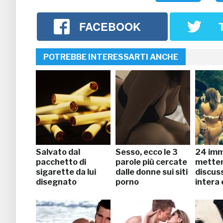
FACEBOOK
POTREBBE INTERESSARTI ANCHE
Salvato dal
Sesso, ecco le 3
24 imm
pacchetto di
parole più cercate
metter
sigarette da lui
dalle donne sui siti
discuss
disegnato
porno
intera