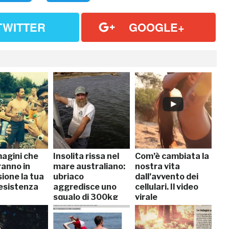
TWITTER
GOOGLE+
agini che
Insolita rissa nel
Com’è cambiata la
anno in
mare australiano:
nostra vita
ione la tua
ubriaco
dall’avvento dei
 esistenza
aggredisce uno
cellulari. Il video
squalo di 300kg
virale