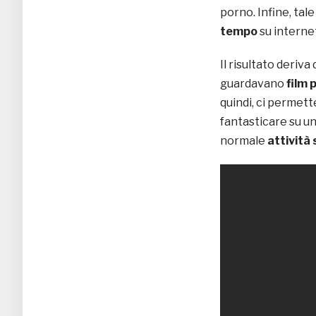
porno. Infine, tale
tempo
su internet 
Il risultato deriv
guardavano
film 
quindi, ci permet
fantasticare su u
normale
attività