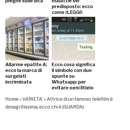
pieghe sulle dita
malattie sei
predisposto: ecco
come (LEGGI)
Allarme epatite A:
Ecco cosa significa
ecco la marca di
il simbolo con due
surgelati
spunte su
incriminata
Whatsapp: per
evitare ogni litigio
Home
»
VARIETA'
»
Attrice di un famoso telefilm è
dimagritissima, ecco chi è (GUARDA)