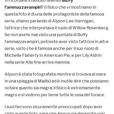
Vi ricordate il famoso telefilm
Buffy
l’ammazzavampiri
? Il fisico che vi mostriamo in
questa foto è di una delle protagoniste della famosa
serie, stiamo parlando di Alyson Lee Hannigan,
l’attrice che interpretava il ruolo di Willow Rosenberg.
Se non avete mai visto una puntata di Buffy
l’ammazzavampiri, potreste aver visto l’attrice in altre
serie, visto che è famosa anche per il suo ruolo di
Michelle Flaherty in American Pie, e per Lily Aldrin
nella serie Alla fine arriva mamma.
Alyson è stata fotografata mentre si trovava al mare
in una spiaggia di Malibù ed è inutile dire che possiamo
notare quanto sia magra, il fisico è estremamente
magro e si vedono per bene tutte le ossa del torace.
I suoi fan sono sicuramente preoccupati dopo aver
visto queste foto, pare che Alyson sia dimagrita così