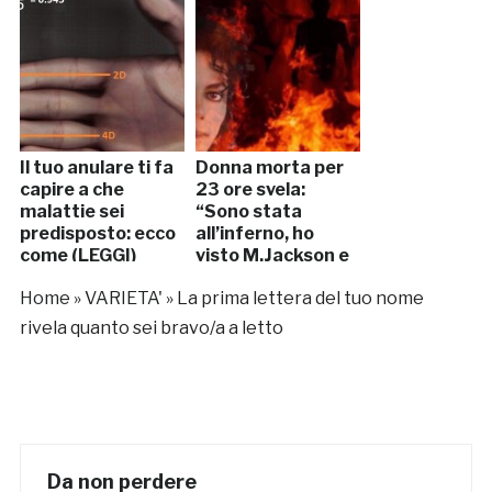
Il tuo anulare ti fa
Donna morta per
capire a che
23 ore svela:
malattie sei
“Sono stata
predisposto: ecco
all’inferno, ho
come (LEGGI)
visto M.Jackson e
Papa G. Paolo II
Home
»
VARIETA'
»
La prima lettera del tuo nome
fare…
rivela quanto sei bravo/a a letto
Da non perdere