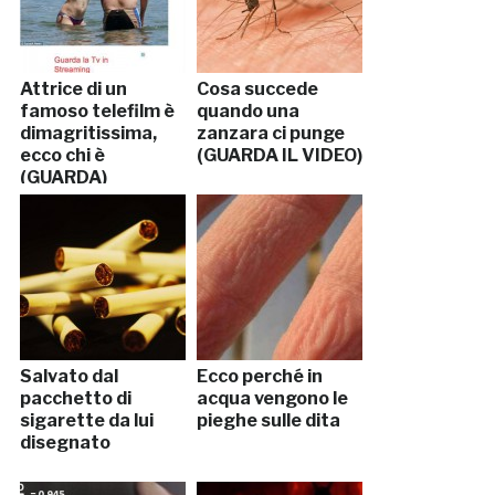
Attrice di un
Cosa succede
famoso telefilm è
quando una
dimagritissima,
zanzara ci punge
ecco chi è
(GUARDA IL VIDEO)
(GUARDA)
Salvato dal
Ecco perché in
pacchetto di
acqua vengono le
sigarette da lui
pieghe sulle dita
disegnato