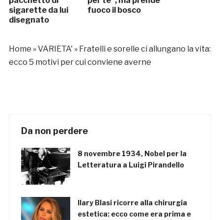
pacchetto di
per te”, ma prende
sigarette da lui
fuoco il bosco
disegnato
Home
»
VARIETA'
»
Fratelli e sorelle ci allungano la vita:
ecco 5 motivi per cui conviene averne
Da non perdere
8 novembre 1934, Nobel per la
Letteratura a Luigi Pirandello
Ilary Blasi ricorre alla chirurgia
estetica: ecco come era prima e