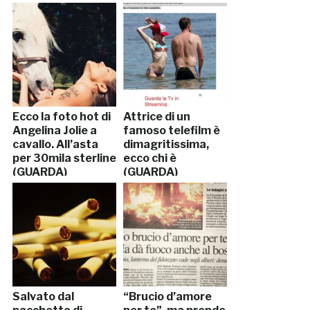
Ecco la foto hot di
Attrice di un
Angelina Jolie a
famoso telefilm è
cavallo. All’asta
dimagritissima,
per 30mila sterline
ecco chi è
(GUARDA)
(GUARDA)
Salvato dal
“Brucio d’amore