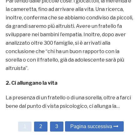
Partendo dalle piccole cose: i giocattoli, la merenda e
la cameretta, fino ad arrivare alla vita. Una ricerca,
inoltre, conferma che se abbiamo condiviso da piccoli,
da grandi saremo più altruisti. Avere un fratello fa
sviluppare nei bambini l’empatia. Inoltre, dopo aver
analizzato oltre 300 famiglie, si è arrivati alla
conclusione che “chi ha un buon rapporto con la
sorella o con il fratello, già da adolescente sarà più
altruista”.
2. Ci allungano la vita
La presenza di un fratello o di una sorella, oltre a farci
bene dal punto di vista psicologico, ci allunga la…
1
2
3
Pagina successiva