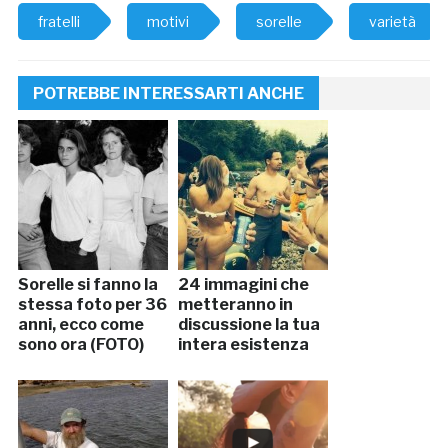
fratelli
motivi
sorelle
varietà
POTREBBE INTERESSARTI ANCHE
Sorelle si fanno la
24 immagini che
stessa foto per 36
metteranno in
anni, ecco come
discussione la tua
sono ora (FOTO)
intera esistenza