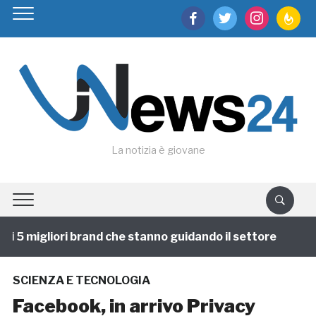
facebook
twitter
instagram
feedburn
La notizia è giovane
 5 migliori brand che stanno guidando il settore
1 an
SCIENZA E TECNOLOGIA
Facebook, in arrivo Privacy