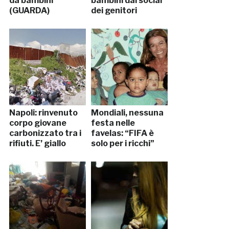
da bambini
bambini dai social
(GUARDA)
dei genitori
Napoli: rinvenuto
Mondiali, nessuna
corpo giovane
festa nelle
carbonizzato tra i
favelas: “FIFA è
rifiuti. E’ giallo
solo per i ricchi”