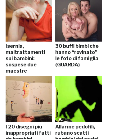
Isernia,
30 buffi bimbi che
maltrattamenti
hanno “rovinato”
sui bambini:
le foto di famiglia
sospese due
(GUARDA)
maestre
I 20 disegni più
Allarme pedofili,
inappropriati fatti
rubano scatti