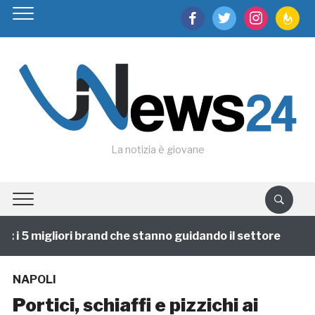
facebook
twitter
instagram
feedburn
La notizia è giovane
i 5 migliori brand che stanno guidando il settore
1 a
NAPOLI
Portici, schiaffi e pizzichi ai