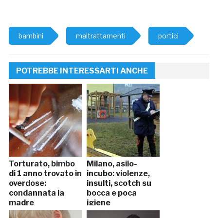
bambini
maltrattamenti
portici
POTREBBE INTERESSARTI ANCHE
Torturato, bimbo
Milano, asilo-
di 1 anno trovato in
incubo: violenze,
overdose:
insulti, scotch su
condannata la
bocca e poca
madre
igiene