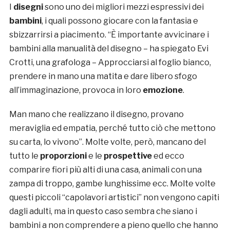
I
disegni
sono uno dei migliori mezzi espressivi dei
bambini
, i quali possono giocare con la fantasia e
sbizzarrirsi a piacimento. “È importante avvicinare i
bambini alla manualità del disegno – ha spiegato Evi
Crotti, una grafologa – Approcciarsi al foglio bianco,
prendere in mano una matita e dare libero sfogo
all’immaginazione, provoca in loro
emozione
.
Man mano che realizzano il disegno, provano
meraviglia ed empatia, perché tutto ciò che mettono
su carta, lo vivono”. Molte volte, però, mancano del
tutto le
proporzioni
e le
prospettive
ed ecco
comparire fiori più alti di una casa, animali con una
zampa di troppo, gambe lunghissime ecc. Molte volte
questi piccoli “capolavori artistici” non vengono capiti
dagli adulti, ma in questo caso sembra che siano i
bambini a non comprendere a pieno quello che hanno