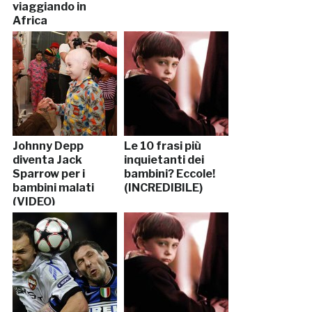
viaggiando in
Africa
Johnny Depp
Le 10 frasi più
diventa Jack
inquietanti dei
Sparrow per i
bambini? Eccole!
bambini malati
(INCREDIBILE)
(VIDEO)