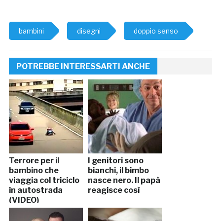
bambini
disegni
doppio senso
POTREBBE INTERESSARTI ANCHE
Terrore per il
I genitori sono
bambino che
bianchi, il bimbo
viaggia col triciclo
nasce nero. Il papà
in autostrada
reagisce così
(VIDEO)