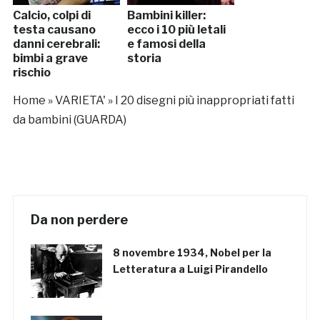
Calcio, colpi di
Bambini killer:
testa causano
ecco i 10 più letali
danni cerebrali:
e famosi della
bimbi a grave
storia
rischio
Home
»
VARIETA'
»
I 20 disegni più inappropriati fatti
da bambini (GUARDA)
Da non perdere
8 novembre 1934, Nobel per la
Letteratura a Luigi Pirandello