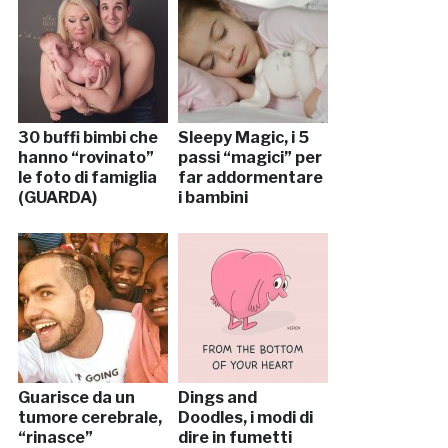
30 buffi bimbi che
Sleepy Magic, i 5
hanno “rovinato”
passi “magici” per
le foto di famiglia
far addormentare
(GUARDA)
i bambini
Guarisce da un
Dings and
tumore cerebrale,
Doodles, i modi di
“rinasce”
dire in fumetti