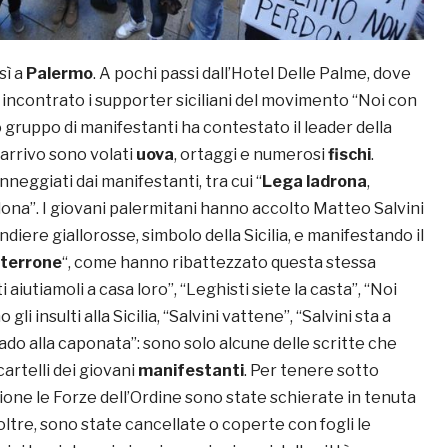
sì a
Palermo
. A pochi passi dall’Hotel Delle Palme, dove
incontrato i supporter siciliani del movimento “Noi con
to gruppo di manifestanti ha contestato il leader della
arrivo sono volati
uova
, ortaggi e numerosi
fischi
.
inneggiati dai manifestanti, tra cui “
Lega ladrona
,
na”. I giovani palermitani hanno accolto Matteo Salvini
diere giallorosse, simbolo della Sicilia, e manifestando il
 terrone
“, come hanno ribattezzato questa stessa
ti aiutiamoli a casa loro”, “Leghisti siete la casta”, “Noi
li insulti alla Sicilia, “Salvini vattene”, “Salvini sta a
do alla caponata”: sono solo alcune delle scritte che
artelli dei giovani
manifestanti
. Per tenere sotto
zione le Forze dell’Ordine sono state schierate in tenuta
ltre, sono state cancellate o coperte con fogli le