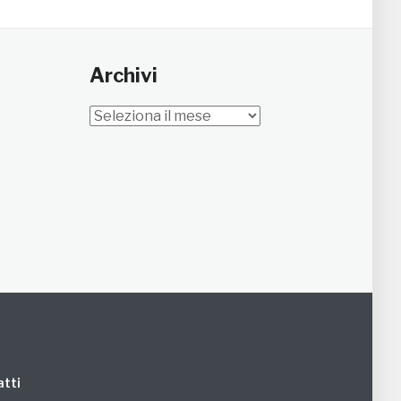
Archivi
Archivi
tti