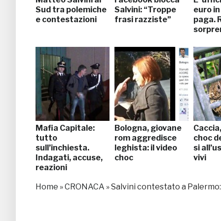
Sud tra polemiche
Salvini: “Troppe
euro in
e contestazioni
frasi razziste”
paga. 
sorpre
Mafia Capitale:
Bologna, giovane
Caccia,
tutto
rom aggredisce
choc d
sull’inchiesta.
leghista: il video
si all’u
Indagati, accuse,
choc
vivi
reazioni
Home
»
CRONACA
»
Salvini contestato a Palermo: