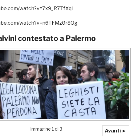
tube.com/watch?v=7x9_R7TfXqI
tube.com/watch?v=n6TFMzGr8Qg
alvini contestato a Palermo
Immagine 1 di 3
Avanti ►