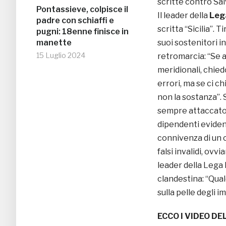
scritte contro Salv
Pontassieve, colpisce il
Il leader della
Leg
padre con schiaffi e
scritta “Sicilia”. 
pugni: 18enne finisce in
manette
suoi sostenitori i
15 Luglio 2024
retromarcia: “Se a
meridionali, chie
errori, ma se ci c
non la sostanza”. S
sempre attaccato
dipendenti eviden
connivenza di un c
falsi invalidi, ovv
leader della Lega 
clandestina: “Qual
sulla pelle degli i
ECCO I VIDEO D