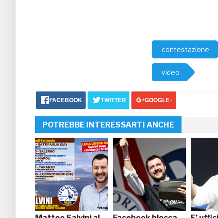
contestazione
video
FACEBOOK
TWITTER
GOOGLE+
POTREBBE INTERESSARTI ANCHE
Matteo Salvini al
Facebook blocca
E’ uffi