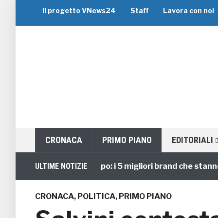
Il progetto VNews24
Staff
Lavora con noi
CRONACA
PRIMO PIANO
EDITORIALI
Viaggi di Gruppo: i 5 migliori brand che stanno guid
ULTIME NOTIZIE
CRONACA
,
POLITICA
,
PRIMO PIANO