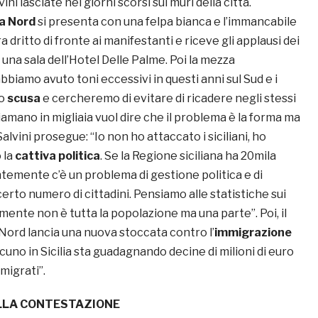
ini lasciate nei giorni scorsi sui muri della città.
a Nord
si presenta con una felpa bianca e l’immancabile
Tira dritto di fronte ai manifestanti e riceve gli applausi dei
n una sala dell’Hotel Delle Palme. Poi la mezza
bbiamo avuto toni eccessivi in questi anni sul Sud e i
do
scusa
e cercheremo di evitare di ricadere negli stessi
hiamano in migliaia vuol dire che il problema è la forma ma
alvini prosegue: “Io non ho attaccato i siciliani, ho
 la
cattiva politica
. Se la Regione siciliana ha 20mila
temente c’è un problema di gestione politica e di
erto numero di cittadini. Pensiamo alle statistiche sui
iamente non è tutta la popolazione ma una parte”. Poi, il
Nord lancia una nuova stoccata contro l’
immigrazione
cuno in Sicilia sta guadagnando decine di milioni di euro
mmigrati”.
ELLA CONTESTAZIONE