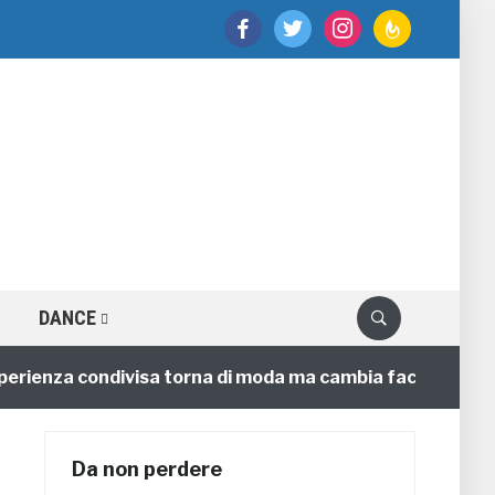
facebook
twitter
instagram
feedburner
DANCE
nza condivisa torna di moda ma cambia faccia
4 anni
Da non perdere