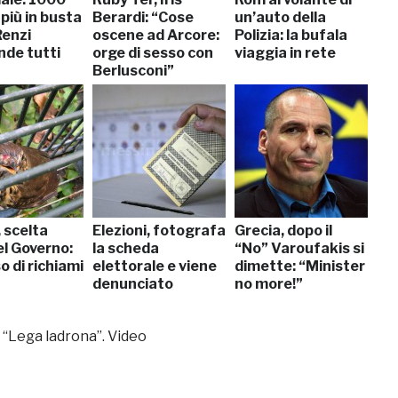
 più in busta
Berardi: “Cose
un’auto della
Renzi
oscene ad Arcore:
Polizia: la bufala
nde tutti
orge di sesso con
viaggia in rete
Berlusconi”
 scelta
Elezioni, fotografa
Grecia, dopo il
el Governo:
la scheda
“No” Varoufakis si
so di richiami
elettorale e viene
dimette: “Minister
denunciato
no more!”
 “Lega ladrona”. Video