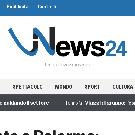
Pubblicità
Contatti
La notizia è giovane
SPETTACOLO
MONDO
SPORT
CULTURA
ando il settore
Viaggi di gruppo: l’esperie
1 annofa