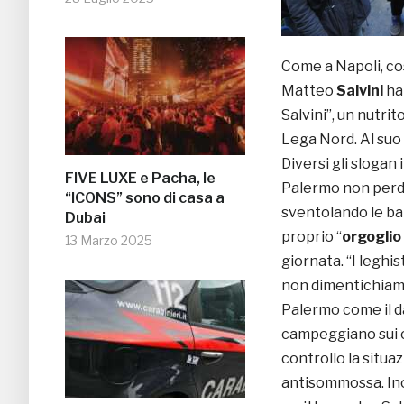
Come a Napoli, co
Matteo
Salvini
ha 
Salvini”, un nutri
Lega Nord. Al suo 
Diversi gli slogan 
FIVE LUXE e Pacha, le
Palermo non perdo
“ICONS” sono di casa a
sventolando le ban
Dubai
proprio “
orgoglio
13 Marzo 2025
giornata. “I leghis
non dimentichiamo g
Palermo come il da
campeggiano sui c
controllo la situa
antisommossa. Ino