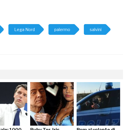
Lega Nord
palermo
salvini
ciale: 1000
Ruby Ter, Iris
Rom al volante di