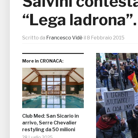
Salvini contest
“Lega ladrona”.
Scritto da
Francesco Vidè
il
8 Febbraio 2015
More in CRONACA:
Club Med: San Sicario in
arrivo, Serre Chevalier
restyling da 50 milioni
28 Luglio 2025