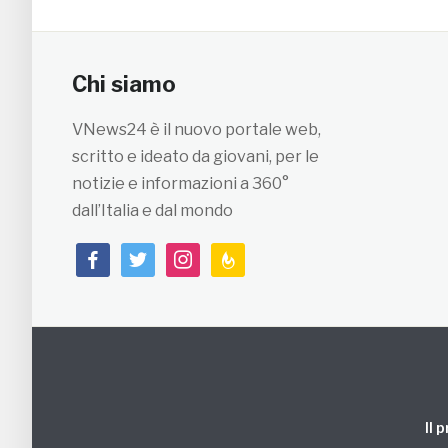
Chi siamo
VNews24 è il nuovo portale web,
scritto e ideato da giovani, per le
notizie e informazioni a 360°
dall’Italia e dal mondo
facebook
twitter
instagram
feedburner
Il