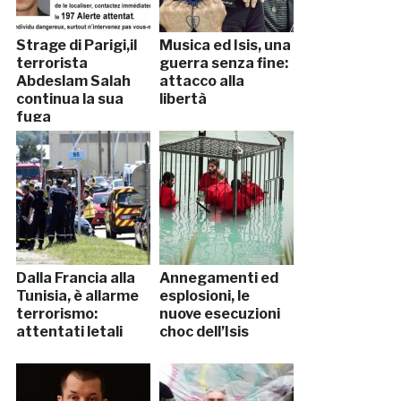
Strage di Parigi,il
Musica ed Isis, una
terrorista
guerra senza fine:
Abdeslam Salah
attacco alla
continua la sua
libertà
fuga
Dalla Francia alla
Annegamenti ed
Tunisia, è allarme
esplosioni, le
terrorismo:
nuove esecuzioni
attentati letali
choc dell’Isis