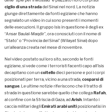
delle “spie per il Mossad” e piazzato i loro corpi sul
ciglio di una strada
del Sinai nel nord. La notizia
giunge direttamente da fonti egiziane che hanno
segnalato un video in cui sono presenti i momenti
delle esecuzioni. Il gruppo Isis in questione è degli ex
“Ansar Baulal-Maqdir”, ora conosciuti con il nome di
“Stato” o “Provincia del Sinai” (Wilayat Sinai) dopo
un’alleanza creata nel mese di novembre.
Nel video postato sul loro sito, secondo le fonti
egiziane, si vede come i terroristi facenti capo all’Isis
decapitano con un
coltello
dieci persone e poi i corpi
posizionati per terra, vicino a una strada,
cosparsi di
sangue
. Le ultime notizie riferiscono che il tratto di
strada in questione sarebbe quello che collega
Rafah
,
al confine con la Striscia di Gaza, ad
Arish
. Intanto i
caccia militari degli
Emirati arabi uniti
posizionatisi in