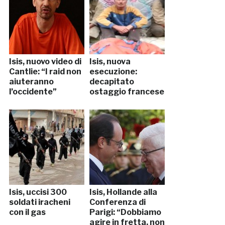
Isis, nuovo video di
Isis, nuova
Cantlie: “I raid non
esecuzione:
aiuteranno
decapitato
l’occidente”
ostaggio francese
Isis, uccisi 300
Isis, Hollande alla
soldati iracheni
Conferenza di
con il gas
Parigi: “Dobbiamo
agire in fretta, non