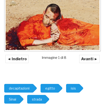
Immagine 1 di 8
◄ Indietro
Avanti ►
decapitazioni
egitto
isis
Sinai
strada