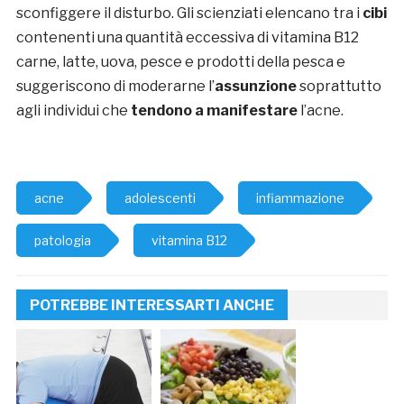
sconfiggere il disturbo. Gli scienziati elencano tra i
cibi
contenenti una quantità eccessiva di vitamina B12
carne, latte, uova, pesce e prodotti della pesca e
suggeriscono di moderarne l’
assunzione
soprattutto
agli individui che
tendono a manifestare
l’acne.
acne
adolescenti
infiammazione
patologia
vitamina B12
POTREBBE INTERESSARTI ANCHE