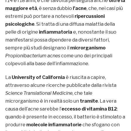
i 14 e i 18 anni, e che talvolta perseguita anche
oltre la
maggiore età
, è senza dubbio
l’acne
, che, nei casi più
estremi può portare a notevoli
ripercussioni
psicologiche
. Si tratta di una diffusa malattia della
pelle di origine
infiammatoria
e, nonostante il suo
manifestarsi possa dipendere da diversi fattori,
sempre più studi designano il
microrganismo
Propionibacterium acnes
come uno dei principali
colpevoli alla base dell’infiammazione.
La
University of California
è riuscita a capire,
attraverso alcune ricerche pubblicate dalla rivista
Science Translational Medicine
, che tale
microrganismo è in realtà solo un
tramite
. La vera
causa dell’acne sarebbe l’
eccesso di vitamina B12
:
quando è presente in eccesso, il batterio è stimolato a
produrre
molecole infiammatorie
che sfogano con