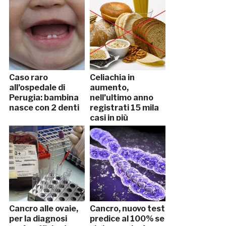
Caso raro
Celiachia in
all’ospedale di
aumento,
Perugia: bambina
nell’ultimo anno
nasce con 2 denti
registrati 15 mila
casi in più
Cancro alle ovaie,
Cancro, nuovo test
per la diagnosi
predice al 100% se