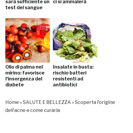
sarà sufficiente un
ci si ammalerà
test del sangue
Olio di palma nel
Insalate in busta:
mirino: favorisce
rischio batteri
l’insorgenza del
resistenti ad
diabete
antibiotici
Home
»
SALUTE E BELLEZZA
»
Scoperta l’origine
dell’acne e come curarla