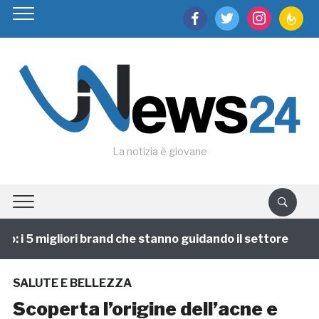
facebook
twitter
instagram
feedburn
La notizia è giovane
 i 5 migliori brand che stanno guidando il settore
1 
SALUTE E BELLEZZA
Scoperta l’origine dell’acne e