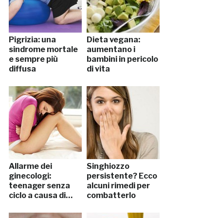
Pigrizia: una
Dieta vegana:
sindrome mortale
aumentano i
e sempre più
bambini in pericolo
diffusa
di vita
Allarme dei
Singhiozzo
ginecologi:
persistente? Ecco
teenager senza
alcuni rimedi per
ciclo a causa di…
combatterlo