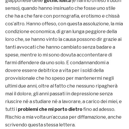
giapponese delle
gothic lolita
(e hanno offeso il buon
senso), quando hanno insinuato che fosse uno stile
che ha a che fare con pornografia, erotismo e chissà
cos’altro. Hanno offeso, con questa assoluzione, la mia
condizione economica, di gran lunga peggiore della
loro che, se hanno vinto la causa possono dir grazie ai
tanti avvocati che hanno cambiato senza badare a
spese, mentre io mi sono dovuta accontentare di
farmi difendere da uno solo. E condannandomi a
dovere essere debitrice a vita per i soldi della
provvisionale che ho speso per mantenermi negli
ultimi due anni, oltre al fatto che nessuno ripagherà
mai il dolore, gli anni passati in depressione senza
riuscire né a studiare né a lavorare, a carico dei miei, e
tutti i
problemi che mi porto dietro
fino ad adesso.
Rischio a mia volta un’accusa per diffamazione, anche
scrivendo questa stessa lettera.