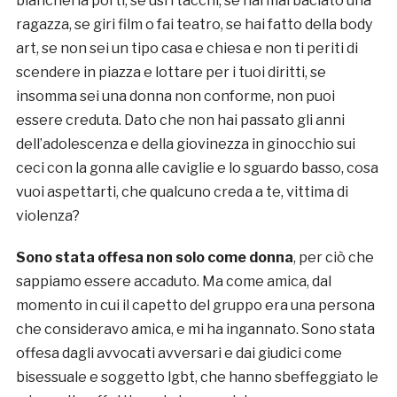
biancheria porti, se usi i tacchi, se hai mai baciato una
ragazza, se giri film o fai teatro, se hai fatto della body
art, se non sei un tipo casa e chiesa e non ti periti di
scendere in piazza e lottare per i tuoi diritti, se
insomma sei una donna non conforme, non puoi
essere creduta. Dato che non hai passato gli anni
dell’adolescenza e della giovinezza in ginocchio sui
ceci con la gonna alle caviglie e lo sguardo basso, cosa
vuoi aspettarti, che qualcuno creda a te, vittima di
violenza?
Sono stata offesa non solo come donna
, per ciò che
sappiamo essere accaduto. Ma come amica, dal
momento in cui il capetto del gruppo era una persona
che consideravo amica, e mi ha ingannato. Sono stata
offesa dagli avvocati avversari e dai giudici come
bisessuale e soggetto lgbt, che hanno sbeffeggiato le