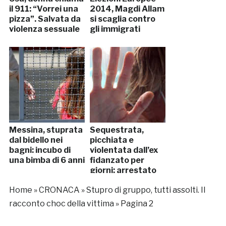
il 911: “Vorrei una
2014, Magdi Allam
pizza”. Salvata da
si scaglia contro
violenza sessuale
gli immigrati
Messina, stuprata
Sequestrata,
dal bidello nei
picchiata e
bagni: incubo di
violentata dall’ex
una bimba di 6 anni
fidanzato per
giorni: arrestato
Home
»
CRONACA
»
Stupro di gruppo, tutti assolti. Il
racconto choc della vittima
»
Pagina 2