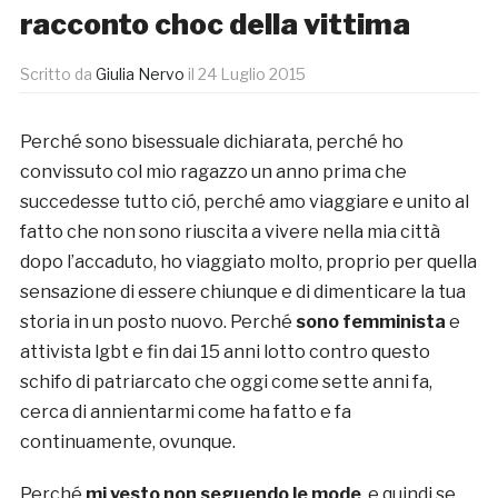
racconto choc della vittima
Scritto da
Giulia Nervo
il
24 Luglio 2015
Perché sono bisessuale dichiarata, perché ho
convissuto col mio ragazzo un anno prima che
succedesse tutto ció, perché amo viaggiare e unito al
fatto che non sono riuscita a vivere nella mia città
dopo l’accaduto, ho viaggiato molto, proprio per quella
sensazione di essere chiunque e di dimenticare la tua
storia in un posto nuovo. Perché
sono femminista
e
attivista lgbt e fin dai 15 anni lotto contro questo
schifo di patriarcato che oggi come sette anni fa,
cerca di annientarmi come ha fatto e fa
continuamente, ovunque.
Perché
mi vesto non seguendo le mode
, e quindi se