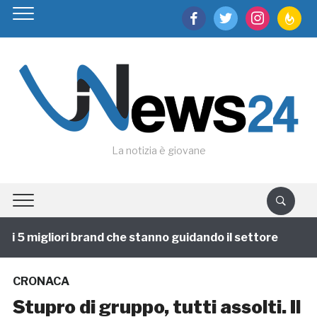
facebook
twitter
instagram
feedburn
La notizia è giovane
 5 migliori brand che stanno guidando il settore
1 an
CRONACA
Stupro di gruppo, tutti assolti. Il