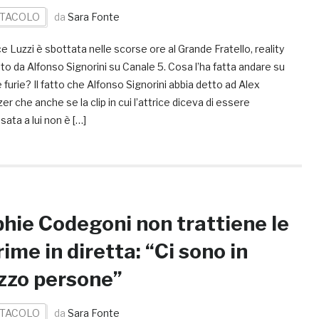
TACOLO
da
Sara Fonte
e Luzzi è sbottata nelle scorse ore al Grande Fratello, reality
o da Alfonso Signorini su Canale 5. Cosa l’ha fatta andare su
e furie? Il fatto che Alfonso Signorini abbia detto ad Alex
r che anche se la clip in cui l’attrice diceva di essere
sata a lui non è […]
hie Codegoni non trattiene le
rime in diretta: “Ci sono in
zo persone”
TACOLO
da
Sara Fonte