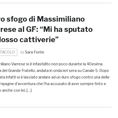
o sfogo di Massimiliano
rese al GF: “Mi ha sputato
osso cattiverie”
TACOLO
da
Sara Fonte
liano Varrese si è infastidito non poco durante la 40esima
 del Grande Fratello, andata in onda ieri sera su Canale 5. Dopo
ata infatti si è lasciato andare ad un duro sfogo contro una delle
mpagne d’avventura che l’ha accusato di aver sempre finto e
 anche con lei. […]