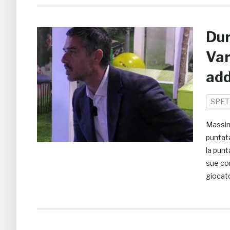
Dur
Var
add
SPET
Massimi
puntata
la punt
sue co
giocato