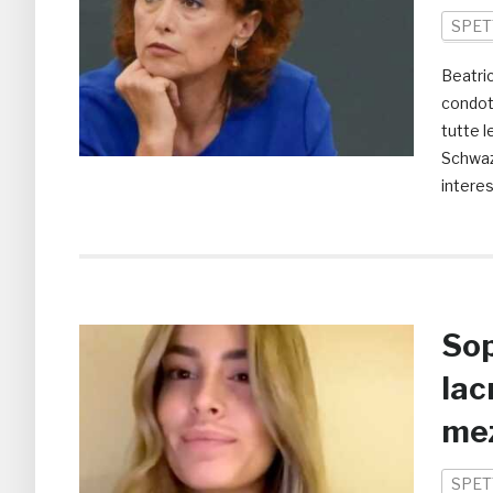
SPET
Beatric
condott
tutte l
Schwaze
interes
Sop
lac
mez
SPET