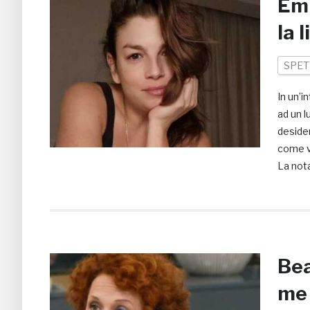
Emm
la 
SPET
In un’
ad un l
desider
come v
La nota
Bea
me 