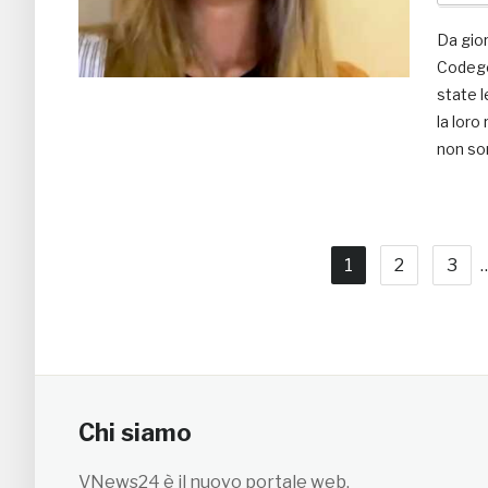
Da gior
Codego
state le
la loro 
non son
1
2
3
Chi siamo
VNews24 è il nuovo portale web,