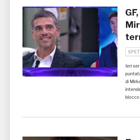
GF,
Mir
ter
SPET
Ieri se
puntata
di Mirk
intende
blocco 