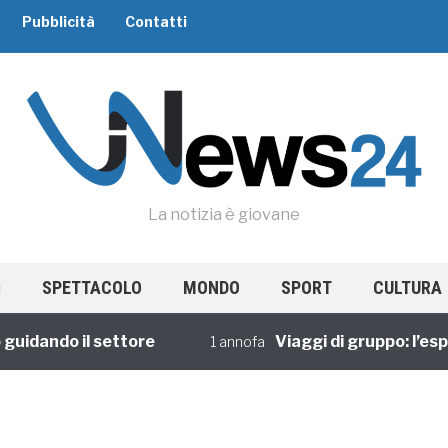
Pubblicità
Contatti
La notizia è giovane
SPETTACOLO
MONDO
SPORT
CULTURA
dando il settore
Viaggi di gruppo: l’esperi
1 annofa