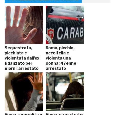
Sequestrata,
Roma, picchia,
picchiata e
accoltella e
violentata dall’ex
violenta una
fidanzato per
donna: 47enne
giorni: arrestato
arrestato
Roma, aggredita e
Roma, si masturba