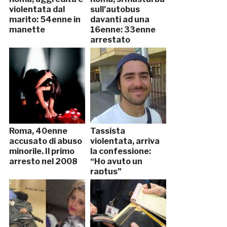
violentata dal
sull’autobus
marito: 54enne in
davanti ad una
manette
16enne: 33enne
arrestato
Roma, 40enne
Tassista
accusato di abuso
violentata, arriva
minorile. Il primo
la confessione:
arresto nel 2008
“Ho avuto un
raptus”