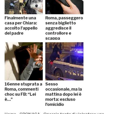
Finalmente una
Roma, passeggero
casa per Chiara:
senza biglietto
accolto l’appello
aggredisce il
del padre
controllore e
scappa
16enne stuprata a
Sesso
Roma, commenti
occasionale, ma la
choc su FB: “Lei
mattina dopo lei è
è…”
morta: escluso
l’omicidio