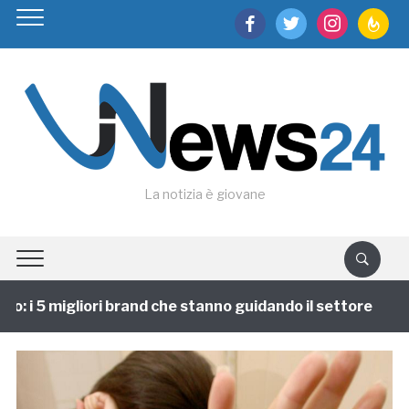
facebook
twitter
instagram
feedburn
La notizia è giovane
: i 5 migliori brand che stanno guidando il settore