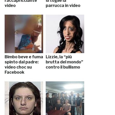
raccapricciante
si toglie la
video
parrucca in video
Bimbo beve e fuma
Lizzie, la “più
spinto dal padre:
brutta del mondo”
video choc su
contro il bullismo
Facebook