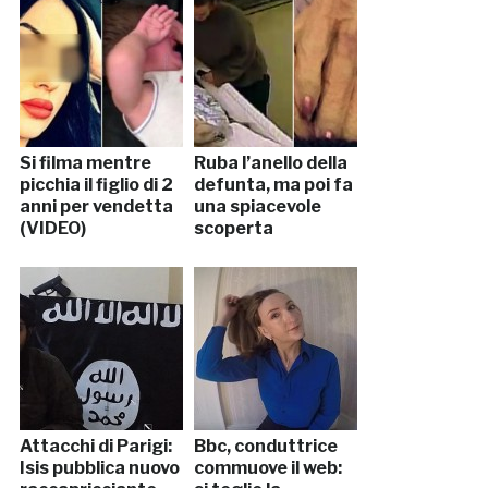
Si filma mentre
Ruba l’anello della
picchia il figlio di 2
defunta, ma poi fa
anni per vendetta
una spiacevole
(VIDEO)
scoperta
Attacchi di Parigi:
Bbc, conduttrice
Isis pubblica nuovo
commuove il web: