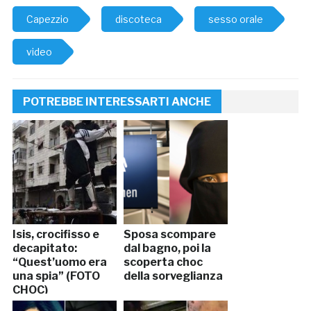
Capezzio
discoteca
sesso orale
video
POTREBBE INTERESSARTI ANCHE
Isis, crocifisso e
Sposa scompare
decapitato:
dal bagno, poi la
“Quest’uomo era
scoperta choc
una spia” (FOTO
della sorveglianza
CHOC)