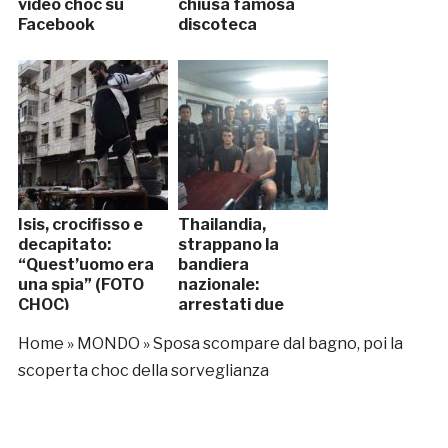
video choc su
chiusa famosa
Facebook
discoteca
Isis, crocifisso e
Thailandia,
decapitato:
strappano la
“Quest’uomo era
bandiera
una spia” (FOTO
nazionale:
CHOC)
arrestati due
giovani italiani
Home
»
MONDO
»
Sposa scompare dal bagno, poi la
(VIDEO)
scoperta choc della sorveglianza