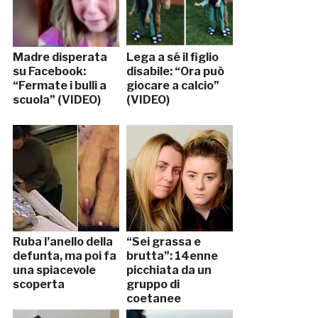
Madre disperata
Lega a sé il figlio
su Facebook:
disabile: “Ora può
“Fermate i bulli a
giocare a calcio”
scuola” (VIDEO)
(VIDEO)
Ruba l’anello della
“Sei grassa e
defunta, ma poi fa
brutta”: 14enne
una spiacevole
picchiata da un
scoperta
gruppo di
coetanee