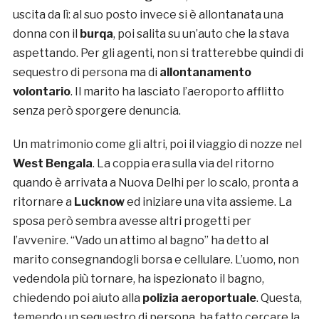
uscita da lì: al suo posto invece si è allontanata una
donna con il
burqa
, poi salita su un’auto che la stava
aspettando. Per gli agenti, non si tratterebbe quindi di
sequestro di persona ma di
allontanamento
volontario
. Il marito ha lasciato l’aeroporto afflitto
senza però sporgere denuncia.
Un matrimonio come gli altri, poi il viaggio di nozze nel
West Bengala
. La coppia era sulla via del ritorno
quando è arrivata a Nuova Delhi per lo scalo, pronta a
ritornare a
Lucknow
ed iniziare una vita assieme. La
sposa però sembra avesse altri progetti per
l’avvenire. “Vado un attimo al bagno” ha detto al
marito consegnandogli borsa e cellulare. L’uomo, non
vedendola più tornare, ha ispezionato il bagno,
chiedendo poi aiuto alla
polizia aeroportuale
. Questa,
temendo un sequestro di persona, ha fatto cercare la