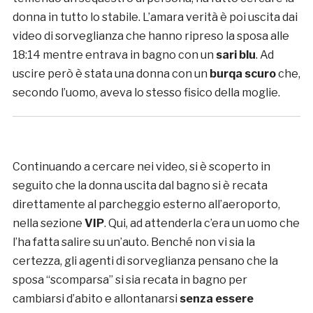
donna in tutto lo stabile. L’amara verità è poi uscita dai
video di sorveglianza che hanno ripreso la sposa alle
18:14 mentre entrava in bagno con un
sari blu
. Ad
uscire però è stata una donna con un
burqa scuro
che,
secondo l’uomo, aveva lo stesso fisico della moglie.
Continuando a cercare nei video, si è scoperto in
seguito che la donna uscita dal bagno si è recata
direttamente al parcheggio esterno all’aeroporto,
nella sezione
VIP
. Qui, ad attenderla c’era un uomo che
l’ha fatta salire su un’auto. Benché non vi sia la
certezza, gli agenti di sorveglianza pensano che la
sposa “scomparsa” si sia recata in bagno per
cambiarsi d’abito e allontanarsi
senza essere