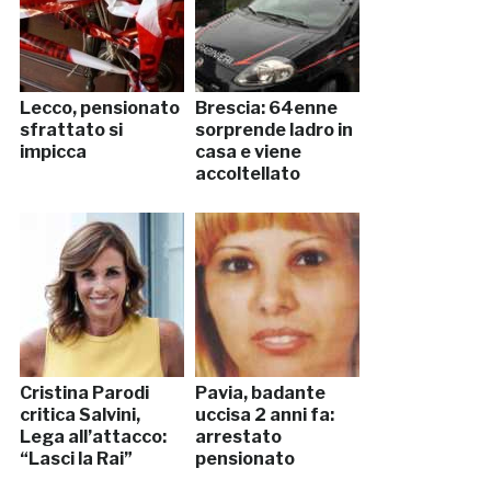
Lecco, pensionato
Brescia: 64enne
sfrattato si
sorprende ladro in
impicca
casa e viene
accoltellato
Cristina Parodi
Pavia, badante
critica Salvini,
uccisa 2 anni fa:
Lega all’attacco:
arrestato
“Lasci la Rai”
pensionato