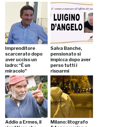
Imprenditore
Salva Banche,
scarcerato dopo
pensionato si
aver ucciso un
impicca dopo aver
ladro: “È un
perso tutti i
miracolo”
risparmi
Addio a Ermes, il
Milano: litografo