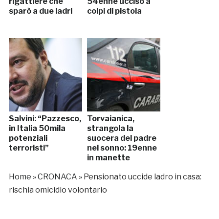
rigattiere che
54enne ucciso a
sparò a due ladri
colpi di pistola
Salvini: “Pazzesco,
Torvaianica,
in Italia 50mila
strangola la
potenziali
suocera del padre
terroristi”
nel sonno: 19enne
in manette
Home
»
CRONACA
»
Pensionato uccide ladro in casa:
rischia omicidio volontario