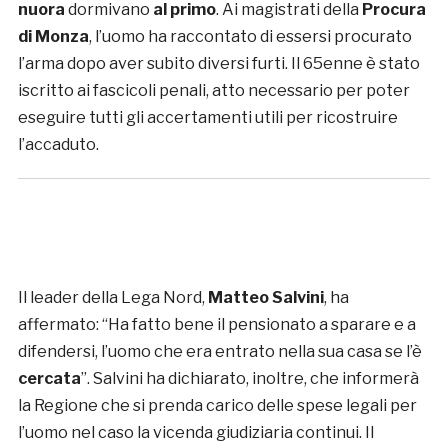
nuora
dormivano
al primo
. Ai magistrati della
Procura
di Monza
, l’uomo ha raccontato di essersi procurato
l’arma dopo aver subito diversi furti. Il 65enne è stato
iscritto ai fascicoli penali, atto necessario per poter
eseguire tutti gli accertamenti utili per ricostruire
l’accaduto.
Il leader della Lega Nord,
Matteo
Salvini
, ha
affermato: “Ha fatto bene il pensionato a sparare e a
difendersi, l’uomo che era entrato nella sua casa se l’è
cercata
”. Salvini ha dichiarato, inoltre, che informerà
la Regione che si prenda carico delle spese legali per
l’uomo nel caso la vicenda giudiziaria continui. Il