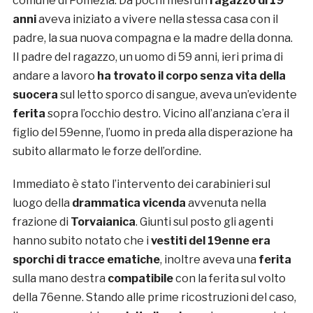
comune di Pomezia. Da pochi mesi un
ragazzo di 19
anni
aveva iniziato a vivere nella stessa casa con il
padre, la sua nuova compagna e la madre della donna.
Il padre del ragazzo, un uomo di 59 anni, ieri prima di
andare a lavoro
ha trovato il corpo senza vita della
suocera
sul letto sporco di sangue, aveva un’evidente
ferita
sopra l’occhio destro. Vicino all’anziana c’era il
figlio del 59enne, l’uomo in preda alla disperazione ha
subito allarmato le forze dell’ordine.
Immediato è stato l’intervento dei carabinieri sul
luogo della
drammatica vicenda
avvenuta nella
frazione di
Torvaianica
. Giunti sul posto gli agenti
hanno subito notato che i
vestiti del 19enne era
sporchi di tracce ematiche
, inoltre aveva una
ferita
sulla mano destra
compatibile
con la ferita sul volto
della 76enne. Stando alle prime ricostruzioni del caso,