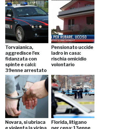
Torvaianica,
Pensionato uccide
aggredisce l’ex
ladro in casa:
fidanzata con
rischia omicidio
spinte e calci:
volontario
39enne arrestato
Novara, si ubriaca
Florida, litigano
e violenta la vicina
per cena: 13enne