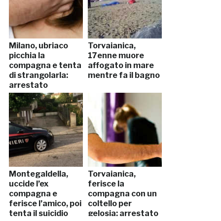
Milano, ubriaco
Torvaianica,
picchia la
17enne muore
compagna e tenta
affogato in mare
di strangolarla:
mentre fa il bagno
arrestato
Montegaldella,
Torvaianica,
uccide l’ex
ferisce la
compagna e
compagna con un
ferisce l’amico, poi
coltello per
tenta il suicidio
gelosia: arrestato