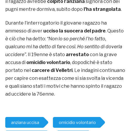
il ragazzo avrebbe
colpito l’anziana
signora con dei
pugni mentre dormiva, subito dopo
l’ha strangolata
.
Durante l’interrogatorio il giovane ragazzo ha
ammesso di aver
ucciso la suocera del padre
. Questo
è ciò che ha detto:
“Non lo so perché l’ho fatto,
qualcuno mi ha detto di fare così. Ho sentito di doverla
uccidere”.
Il 19enne è stato
arrestato
con la grave
accusa di
omicidio volontario
, dopodiché è stato
portato nel
carcere di Velletri
. Le indagini continuano
per capire con esattezza come si sia svolta la vicenda
e quali siano stati i motivi che hanno spinto il ragazzo
ad uccidere la 76enne.
anziana uccisa
omicidio volontario