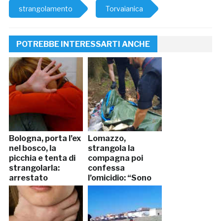
strangolamento
Torvaianica
POTREBBE INTERESSARTI ANCHE
Bologna, porta l’ex
Lomazzo,
nel bosco, la
strangola la
picchia e tenta di
compagna poi
strangolarla:
confessa
arrestato
l’omicidio: “Sono
stato io”