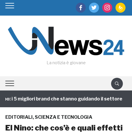
facebook
twitter
instagram
feedburn
La notizia è giovane
o: i 5 migliori brand che stanno guidando il settore
EDITORIALI
,
SCIENZA E TECNOLOGIA
El Nino: che cos’è e quali effetti