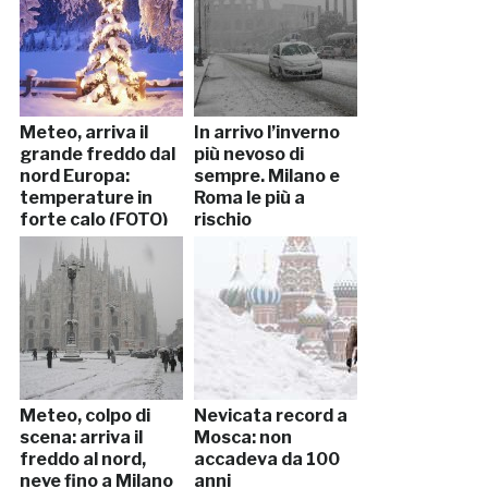
Meteo, arriva il
In arrivo l’inverno
grande freddo dal
più nevoso di
nord Europa:
sempre. Milano e
temperature in
Roma le più a
forte calo (FOTO)
rischio
Meteo, colpo di
Nevicata record a
scena: arriva il
Mosca: non
freddo al nord,
accadeva da 100
neve fino a Milano
anni