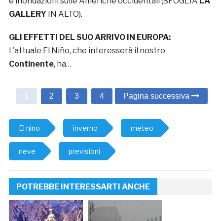
e inondazioni sulle Americhe occidentali (SFOGLIA
LA
GALLERY
IN ALTO).
GLI EFFETTI DEL SUO ARRIVO IN EUROPA:
L’attuale El Niño, che interesserà il nostro
Continente
, ha…
1
2
3
4
Pagina successiva
El nino
inverno
meteo
neve
previsioni
POTREBBE INTERESSARTI ANCHE