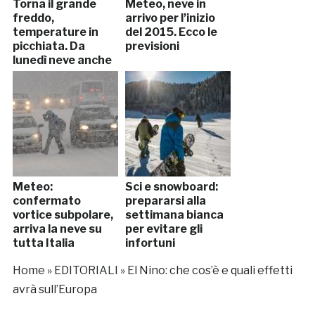
Torna il grande
Meteo, neve in
freddo,
arrivo per l’inizio
temperature in
del 2015. Ecco le
picchiata. Da
previsioni
lunedì neve anche
in pianura
Meteo:
Sci e snowboard:
confermato
prepararsi alla
vortice subpolare,
settimana bianca
arriva la neve su
per evitare gli
tutta Italia
infortuni
Home
»
EDITORIALI
»
El Nino: che cos’è e quali effetti
avrà sull’Europa