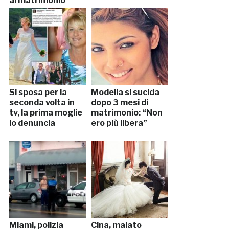
al matrimonio
Si sposa per la
Modella si sucida
seconda volta in
dopo 3 mesi di
tv, la prima moglie
matrimonio: “Non
lo denuncia
ero più libera”
Miami, polizia
Cina, malato