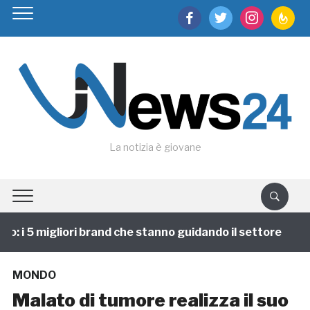
facebook
twitter
instagram
feedburn
La notizia è giovane
 i 5 migliori brand che stanno guidando il settore
1 
MONDO
Malato di tumore realizza il suo