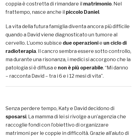
coppia è costretta di rimandare il
matrimonio
. Nel
frattempo, nasce anche il
piccolo Daniel
.
La vita della futura famiglia diventa ancora più difficile
quando a David viene diagnosticato un tumore al
cervello. L’uomo subisce
due operazioni
e
un ciclo di
radioterapia
. Il cancro sembra essere sotto controllo,
ma durante una risonanza, i medici si accorgono che la
patologia si è diffusa e
non è più operabile
. “Mi danno
– racconta David – tra i 6 e i 12 mesi di vita”.
Senza perdere tempo, Katy e David decidono di
sposarsi
. La mamma di lei si rivolge a un’agenzia che
raccoglie fondi con l’obiettivo di organizzare
matrimoni per le coppie in difficoltà. Grazie all’aiuto di