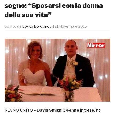
sogno: “Sposarsi con la donna
della sua vita”
Scritto da
Boyko Borovinov
il
21 Novembre 2015
REGNO UNITO –
David Smith
,
34enne
inglese, ha