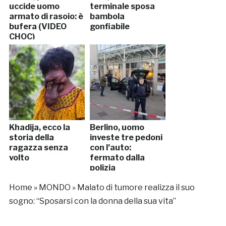
uccide uomo
terminale sposa
armato di rasoio: è
bambola
bufera (VIDEO
gonfiabile
CHOC)
Khadija, ecco la
Berlino, uomo
storia della
investe tre pedoni
ragazza senza
con l’auto:
volto
fermato dalla
polizia
Home
»
MONDO
»
Malato di tumore realizza il suo
sogno: “Sposarsi con la donna della sua vita”