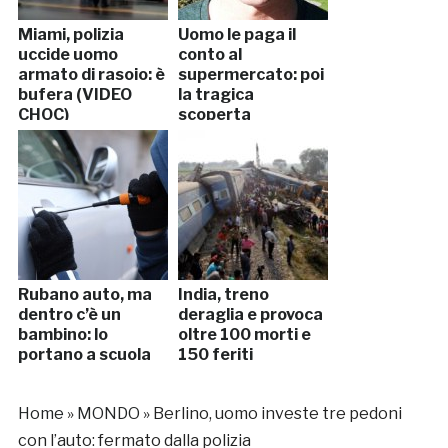
Miami, polizia
Uomo le paga il
uccide uomo
conto al
armato di rasoio: è
supermercato: poi
bufera (VIDEO
la tragica
CHOC)
scoperta
Rubano auto, ma
India, treno
dentro c’è un
deraglia e provoca
bambino: lo
oltre 100 morti e
portano a scuola
150 feriti
Home
»
MONDO
»
Berlino, uomo investe tre pedoni
con l’auto: fermato dalla polizia