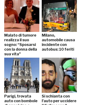
Malato di tumore
Milano,
realizza il suo
automobile causa
sogno: “Sposarsi
incidente con
con la donna della
autobus: 10 feriti
sua vita”
Parigi, trovata
Si schianta con
auto con bombole
l’auto per uccidere