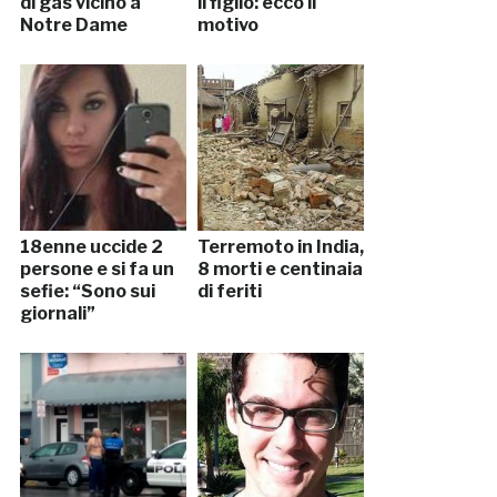
di gas vicino a
il figlio: ecco il
Notre Dame
motivo
18enne uccide 2
Terremoto in India,
persone e si fa un
8 morti e centinaia
sefie: “Sono sui
di feriti
giornali”