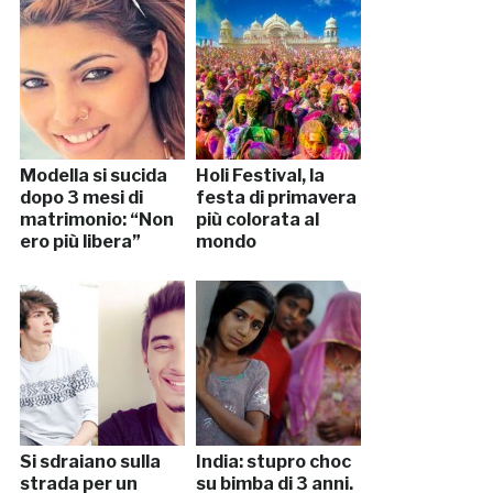
Modella si sucida
Holi Festival, la
dopo 3 mesi di
festa di primavera
matrimonio: “Non
più colorata al
ero più libera”
mondo
Si sdraiano sulla
India: stupro choc
strada per un
su bimba di 3 anni.