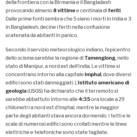
della frontiera con la Birmania e il Bangladesh
provocando almeno
8 vittime
e centinaia di
feriti
.
Dalle prime fonti sembra che 5 siano i morti in India e 3
in Bangladesh, decine i feriti nella confusione
scatenata da abitanti in panico.
Secondo il servizio meteorologico indiano, l’epicentro
dello scisma sarebbe la regione di
Tamenglong
, nello
stato di Manipur, a nord est dell’India. Le vittime si
concentrano intorno alla capitale
Imphal
, dove diversi
edifici sono stati danneggiati. L’
Istituto americano di
geologia
(USGS) ha dichiarato che il terremoto si
sarebbe abbattuto intorno alle
4:35
ora locale a 29
chilometri a nord est d’Imphal, mentre la maggior
parte degli abitanti stava ancora dormendo. I tetti e le
scale di numerosi edifici sono crollati mentre le linee
elettriche e telefoniche sono state tagliate.