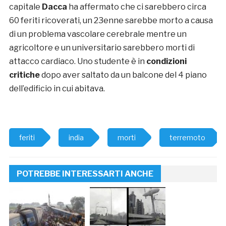
capitale
Dacca
ha affermato che ci sarebbero circa
60 feriti ricoverati, un 23enne sarebbe morto a causa
di un problema vascolare cerebrale mentre un
agricoltore e un universitario sarebbero morti di
attacco cardiaco. Uno studente è in
condizioni
critiche
dopo aver saltato da un balcone del 4 piano
dell’edificio in cui abitava.
feriti
india
morti
terremoto
POTREBBE INTERESSARTI ANCHE