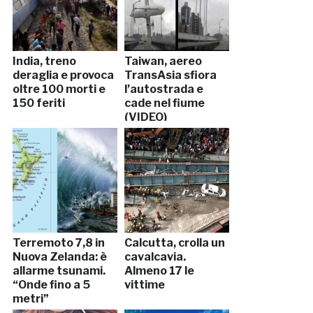
India, treno
Taiwan, aereo
deraglia e provoca
TransAsia sfiora
oltre 100 morti e
l’autostrada e
150 feriti
cade nel fiume
(VIDEO)
Terremoto 7,8 in
Calcutta, crolla un
Nuova Zelanda: è
cavalcavia.
allarme tsunami.
Almeno 17 le
“Onde fino a 5
vittime
metri”