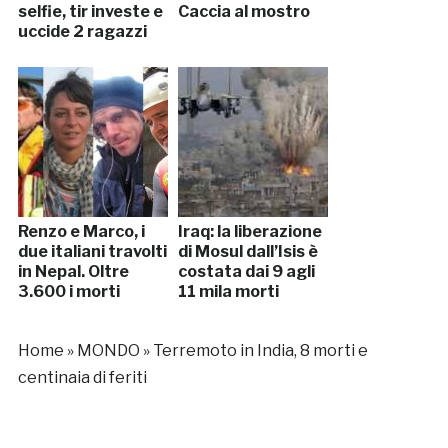
selfie, tir investe e
Caccia al mostro
uccide 2 ragazzi
Renzo e Marco, i
Iraq: la liberazione
due italiani travolti
di Mosul dall’Isis è
in Nepal. Oltre
costata dai 9 agli
3.600 i morti
11 mila morti
Home
»
MONDO
»
Terremoto in India, 8 morti e
centinaia di feriti