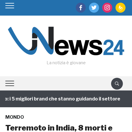
facebook
twitter
instagram
feedburn
La notizia è giovane
 i 5 migliori brand che stanno guidando il settore
1
MONDO
Terremoto in India, 8 morti e