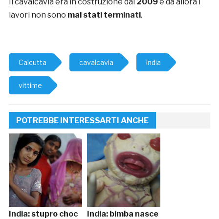
Il cavalcavia era in costruzione dal
2009
e da allora i
lavori non sono
mai stati terminati
.
Calcutta
cavalcavia
india
vittime
POTREBBE INTERESSARTI ANCHE
India: stupro choc
India: bimba nasce