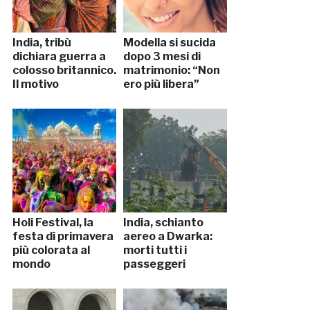
India, tribù
Modella si sucida
dichiara guerra a
dopo 3 mesi di
colosso britannico.
matrimonio: “Non
Il motivo
ero più libera”
Holi Festival, la
India, schianto
festa di primavera
aereo a Dwarka:
più colorata al
morti tutti i
mondo
passeggeri