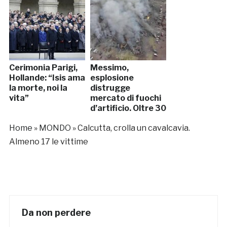
Cerimonia Parigi,
Messimo,
Hollande: “Isis ama
esplosione
la morte, noi la
distrugge
vita”
mercato di fuochi
d’artificio. Oltre 30
morti
Home
»
MONDO
»
Calcutta, crolla un cavalcavia.
Almeno 17 le vittime
Da non perdere